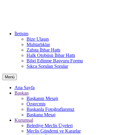
İletişim
Bize Ulaşın
Muhtarlıklar
Zabıta İhbar Hattı
Halk Otobüsü İhbar Hattı
Bilgi Edinme Başvuru Formu
Sıkça Sorulan Sorular
Menü
Ana Sayfa
Başkan
Başkanın Mesajı
Özgeçmiş
Başkanla Fotoğraflarımız
Başkana Mesaj
Kurumsal
Belediye Meclis Üyeleri
Meclis Gündemi ve Kararlar