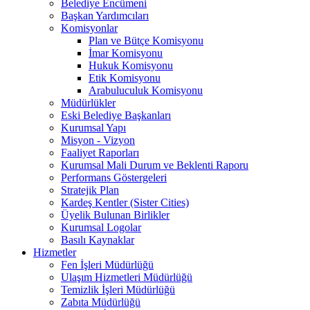
Belediye Encümeni
Başkan Yardımcıları
Komisyonlar
Plan ve Bütçe Komisyonu
İmar Komisyonu
Hukuk Komisyonu
Etik Komisyonu
Arabuluculuk Komisyonu
Müdürlükler
Eski Belediye Başkanları
Kurumsal Yapı
Misyon - Vizyon
Faaliyet Raporları
Kurumsal Mali Durum ve Beklenti Raporu
Performans Göstergeleri
Stratejik Plan
Kardeş Kentler (Sister Cities)
Üyelik Bulunan Birlikler
Kurumsal Logolar
Basılı Kaynaklar
Hizmetler
Fen İşleri Müdürlüğü
Ulaşım Hizmetleri Müdürlüğü
Temizlik İşleri Müdürlüğü
Zabıta Müdürlüğü