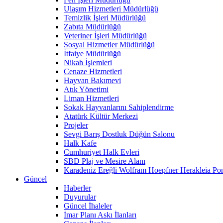
Ulaşım Hizmetleri Müdürlüğü
Temizlik İşleri Müdürlüğü
Zabıta Müdürlüğü
Veteriner İşleri Müdürlüğü
Sosyal Hizmetler Müdürlüğü
İtfaiye Müdürlüğü
Nikah İşlemleri
Cenaze Hizmetleri
Hayvan Bakımevi
Atık Yönetimi
Liman Hizmetleri
Sokak Hayvanlarını Sahiplendirme
Atatürk Kültür Merkezi
Projeler
Sevgi Barış Dostluk Düğün Salonu
Halk Kafe
Cumhuriyet Halk Evleri
SBD Plaj ve Mesire Alanı
Karadeniz Ereğli Wolfram Hoepfner Herakleia Pon
Güncel
Haberler
Duyurular
Güncel İhaleler
İmar Planı Askı İlanları