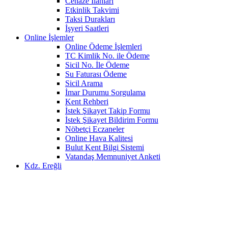
Cenaze İlanları
Etkinlik Takvimi
Taksi Durakları
İşyeri Saatleri
Online İşlemler
Online Ödeme İşlemleri
TC Kimlik No. ile Ödeme
Sicil No. İle Ödeme
Su Faturası Ödeme
Sicil Arama
İmar Durumu Sorgulama
Kent Rehberi
İstek Şikayet Takip Formu
İstek Şikayet Bildirim Formu
Nöbetçi Eczaneler
Online Hava Kalitesi
Bulut Kent Bilgi Sistemi
Vatandaş Memnuniyet Anketi
Kdz. Ereğli