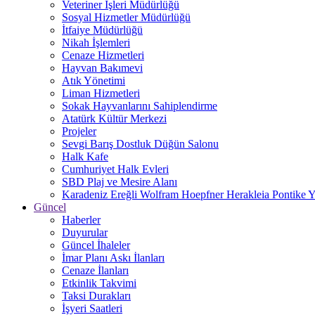
Veteriner İşleri Müdürlüğü
Sosyal Hizmetler Müdürlüğü
İtfaiye Müdürlüğü
Nikah İşlemleri
Cenaze Hizmetleri
Hayvan Bakımevi
Atık Yönetimi
Liman Hizmetleri
Sokak Hayvanlarını Sahiplendirme
Atatürk Kültür Merkezi
Projeler
Sevgi Barış Dostluk Düğün Salonu
Halk Kafe
Cumhuriyet Halk Evleri
SBD Plaj ve Mesire Alanı
Karadeniz Ereğli Wolfram Hoepfner Herakleia Pontike Y
Güncel
Haberler
Duyurular
Güncel İhaleler
İmar Planı Askı İlanları
Cenaze İlanları
Etkinlik Takvimi
Taksi Durakları
İşyeri Saatleri