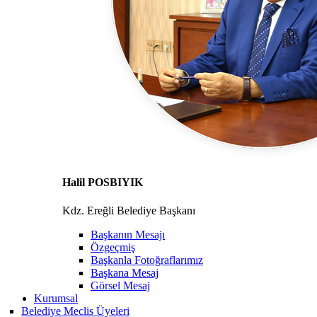
Halil POSBIYIK
Kdz. Ereğli Belediye Başkanı
Başkanın Mesajı
Özgeçmiş
Başkanla Fotoğraflarımız
Başkana Mesaj
Görsel Mesaj
Kurumsal
Belediye Meclis Üyeleri