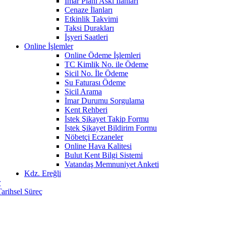
İmar Planı Askı İlanları
Cenaze İlanları
Etkinlik Takvimi
Taksi Durakları
İşyeri Saatleri
Online İşlemler
Online Ödeme İşlemleri
TC Kimlik No. ile Ödeme
Sicil No. İle Ödeme
Su Faturası Ödeme
Sicil Arama
İmar Durumu Sorgulama
Kent Rehberi
İstek Şikayet Takip Formu
İstek Şikayet Bildirim Formu
Nöbetçi Eczaneler
Online Hava Kalitesi
Bulut Kent Bilgi Sistemi
Vatandaş Memnuniyet Anketi
Kdz. Ereğli
r
Tarihsel Süreç