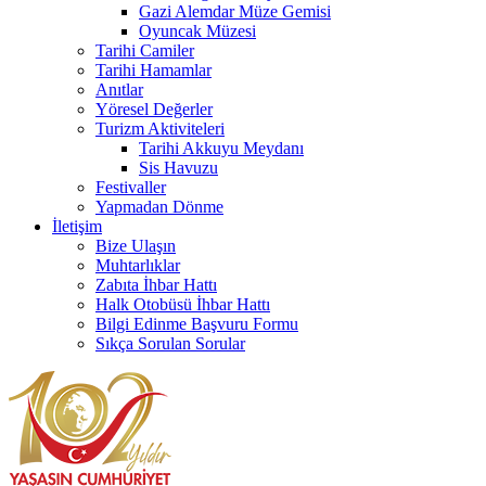
Gazi Alemdar Müze Gemisi
Oyuncak Müzesi
Tarihi Camiler
Tarihi Hamamlar
Anıtlar
Yöresel Değerler
Turizm Aktiviteleri
Tarihi Akkuyu Meydanı
Sis Havuzu
Festivaller
Yapmadan Dönme
İletişim
Bize Ulaşın
Muhtarlıklar
Zabıta İhbar Hattı
Halk Otobüsü İhbar Hattı
Bilgi Edinme Başvuru Formu
Sıkça Sorulan Sorular