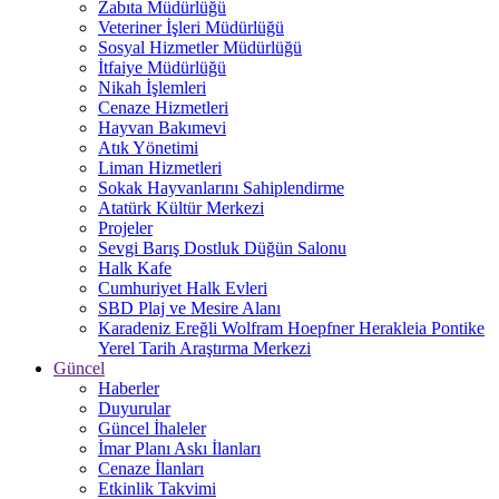
Zabıta Müdürlüğü
Veteriner İşleri Müdürlüğü
Sosyal Hizmetler Müdürlüğü
İtfaiye Müdürlüğü
Nikah İşlemleri
Cenaze Hizmetleri
Hayvan Bakımevi
Atık Yönetimi
Liman Hizmetleri
Sokak Hayvanlarını Sahiplendirme
Atatürk Kültür Merkezi
Projeler
Sevgi Barış Dostluk Düğün Salonu
Halk Kafe
Cumhuriyet Halk Evleri
SBD Plaj ve Mesire Alanı
Karadeniz Ereğli Wolfram Hoepfner Herakleia Pontike
Yerel Tarih Araştırma Merkezi
Güncel
Haberler
Duyurular
Güncel İhaleler
İmar Planı Askı İlanları
Cenaze İlanları
Etkinlik Takvimi