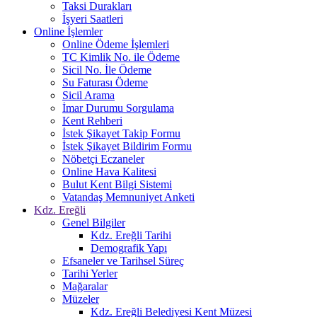
Taksi Durakları
İşyeri Saatleri
Online İşlemler
Online Ödeme İşlemleri
TC Kimlik No. ile Ödeme
Sicil No. İle Ödeme
Su Faturası Ödeme
Sicil Arama
İmar Durumu Sorgulama
Kent Rehberi
İstek Şikayet Takip Formu
İstek Şikayet Bildirim Formu
Nöbetçi Eczaneler
Online Hava Kalitesi
Bulut Kent Bilgi Sistemi
Vatandaş Memnuniyet Anketi
Kdz. Ereğli
Genel Bilgiler
Kdz. Ereğli Tarihi
Demografik Yapı
Efsaneler ve Tarihsel Süreç
Tarihi Yerler
Mağaralar
Müzeler
Kdz. Ereğli Belediyesi Kent Müzesi