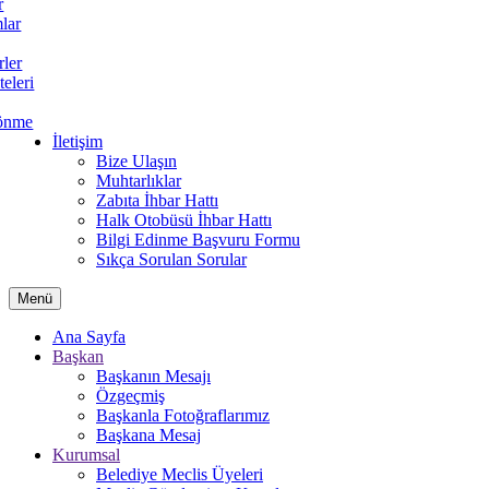
r
lar
rler
teleri
önme
İletişim
Bize Ulaşın
Muhtarlıklar
Zabıta İhbar Hattı
Halk Otobüsü İhbar Hattı
Bilgi Edinme Başvuru Formu
Sıkça Sorulan Sorular
Menü
Ana Sayfa
Başkan
Başkanın Mesajı
Özgeçmiş
Başkanla Fotoğraflarımız
Başkana Mesaj
Kurumsal
Belediye Meclis Üyeleri