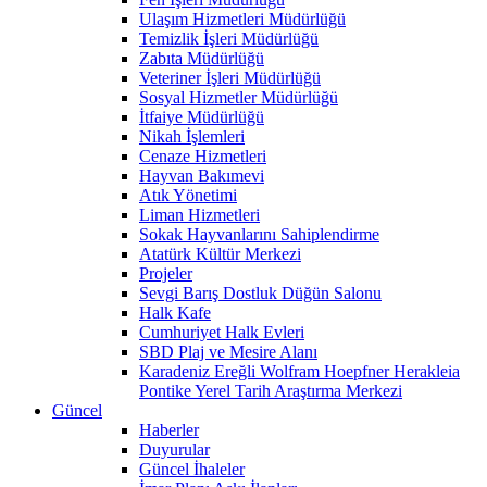
Ulaşım Hizmetleri Müdürlüğü
Temizlik İşleri Müdürlüğü
Zabıta Müdürlüğü
Veteriner İşleri Müdürlüğü
Sosyal Hizmetler Müdürlüğü
İtfaiye Müdürlüğü
Nikah İşlemleri
Cenaze Hizmetleri
Hayvan Bakımevi
Atık Yönetimi
Liman Hizmetleri
Sokak Hayvanlarını Sahiplendirme
Atatürk Kültür Merkezi
Projeler
Sevgi Barış Dostluk Düğün Salonu
Halk Kafe
Cumhuriyet Halk Evleri
SBD Plaj ve Mesire Alanı
Karadeniz Ereğli Wolfram Hoepfner Herakleia
Pontike Yerel Tarih Araştırma Merkezi
Güncel
Haberler
Duyurular
Güncel İhaleler