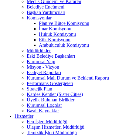
Meclis Gündemi ve Kararlar
Belediye Encümeni
Başkan Yardımcıları
Komisyonlar
Plan ve Bütçe Komisyonu
İmar Komisyonu
Hukuk Komisyonu
Etik Komisyonu
Arabuluculuk Komisyonu
Müdürlükler
Eski Belediye Başkanları
Kurumsal Yapı
Misyon - Vizyon
Faaliyet Raporları
Kurumsal Mali Durum ve Beklenti Raporu
Performans Göstergeleri
Stratejik Plan
Kardeş Kentler (Sister Cities)
Üyelik Bulunan Birlikler
Kurumsal Logolar
Basılı Kaynaklar
Hizmetler
Fen İşleri Müdürlüğü
Ulaşım Hizmetleri Müdürlüğü
Temizlik İşleri Müdürlüğü