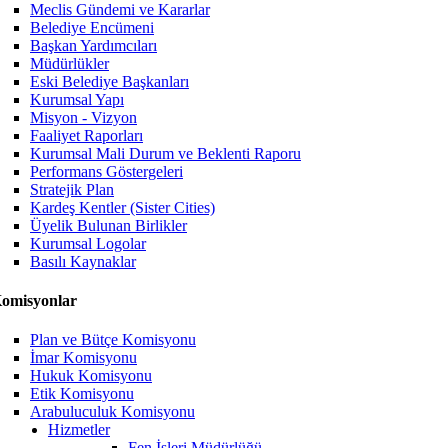
Meclis Gündemi ve Kararlar
Belediye Encümeni
Başkan Yardımcıları
Müdürlükler
Eski Belediye Başkanları
Kurumsal Yapı
Misyon - Vizyon
Faaliyet Raporları
Kurumsal Mali Durum ve Beklenti Raporu
Performans Göstergeleri
Stratejik Plan
Kardeş Kentler (Sister Cities)
Üyelik Bulunan Birlikler
Kurumsal Logolar
Basılı Kaynaklar
omisyonlar
Plan ve Bütçe Komisyonu
İmar Komisyonu
Hukuk Komisyonu
Etik Komisyonu
Arabuluculuk Komisyonu
Hizmetler
Fen İşleri Müdürlüğü