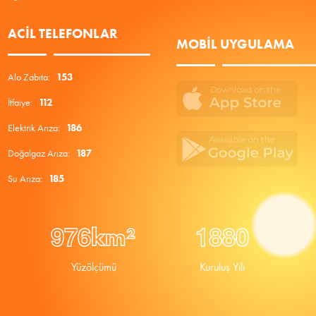
ACIL TELEFONLAR
MOBIL UYGULAMA
Alo Zabıta:
153
İtfaiye:
112
Elektrik Arıza:
186
Doğalgaz Arıza:
187
Su Arıza:
185
9
7
6
1
8
8
0
km²
Yüzölçümü
Kuruluş Yılı