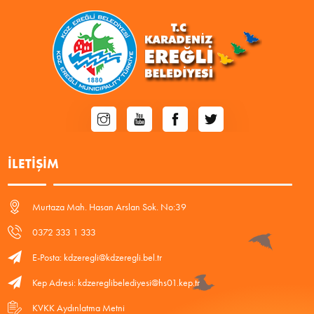
İLETIŞIM
Murtaza Mah. Hasan Arslan Sok. No:39
0372 333 1 333
E-Posta: kdzeregli@kdzeregli.bel.tr
Kep Adresi: kdzereglibelediyesi@hs01.kep.tr
KVKK Aydınlatma Metni