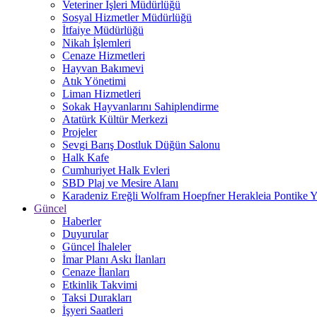
Veteriner İşleri Müdürlüğü
Sosyal Hizmetler Müdürlüğü
İtfaiye Müdürlüğü
Nikah İşlemleri
Cenaze Hizmetleri
Hayvan Bakımevi
Atık Yönetimi
Liman Hizmetleri
Sokak Hayvanlarını Sahiplendirme
Atatürk Kültür Merkezi
Projeler
Sevgi Barış Dostluk Düğün Salonu
Halk Kafe
Cumhuriyet Halk Evleri
SBD Plaj ve Mesire Alanı
Karadeniz Ereğli Wolfram Hoepfner Herakleia Pontike Y
Güncel
Haberler
Duyurular
Güncel İhaleler
İmar Planı Askı İlanları
Cenaze İlanları
Etkinlik Takvimi
Taksi Durakları
İşyeri Saatleri