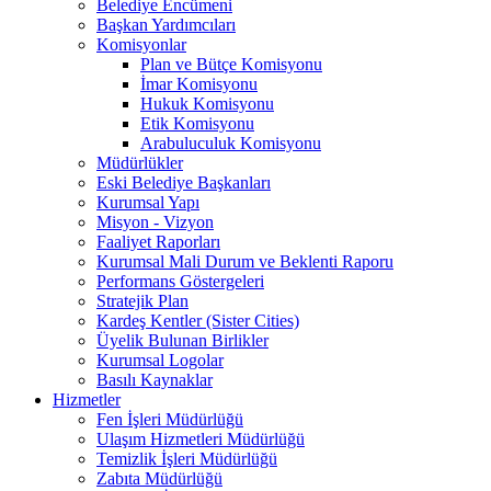
Belediye Encümeni
Başkan Yardımcıları
Komisyonlar
Plan ve Bütçe Komisyonu
İmar Komisyonu
Hukuk Komisyonu
Etik Komisyonu
Arabuluculuk Komisyonu
Müdürlükler
Eski Belediye Başkanları
Kurumsal Yapı
Misyon - Vizyon
Faaliyet Raporları
Kurumsal Mali Durum ve Beklenti Raporu
Performans Göstergeleri
Stratejik Plan
Kardeş Kentler (Sister Cities)
Üyelik Bulunan Birlikler
Kurumsal Logolar
Basılı Kaynaklar
Hizmetler
Fen İşleri Müdürlüğü
Ulaşım Hizmetleri Müdürlüğü
Temizlik İşleri Müdürlüğü
Zabıta Müdürlüğü