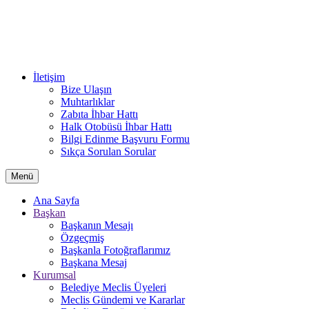
İletişim
Bize Ulaşın
Muhtarlıklar
Zabıta İhbar Hattı
Halk Otobüsü İhbar Hattı
Bilgi Edinme Başvuru Formu
Sıkça Sorulan Sorular
Menü
Ana Sayfa
Başkan
Başkanın Mesajı
Özgeçmiş
Başkanla Fotoğraflarımız
Başkana Mesaj
Kurumsal
Belediye Meclis Üyeleri
Meclis Gündemi ve Kararlar