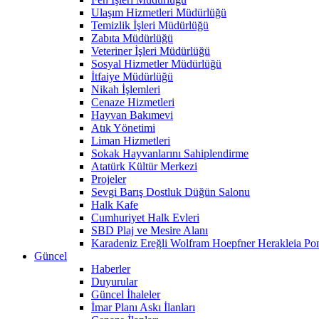
Ulaşım Hizmetleri Müdürlüğü
Temizlik İşleri Müdürlüğü
Zabıta Müdürlüğü
Veteriner İşleri Müdürlüğü
Sosyal Hizmetler Müdürlüğü
İtfaiye Müdürlüğü
Nikah İşlemleri
Cenaze Hizmetleri
Hayvan Bakımevi
Atık Yönetimi
Liman Hizmetleri
Sokak Hayvanlarını Sahiplendirme
Atatürk Kültür Merkezi
Projeler
Sevgi Barış Dostluk Düğün Salonu
Halk Kafe
Cumhuriyet Halk Evleri
SBD Plaj ve Mesire Alanı
Karadeniz Ereğli Wolfram Hoepfner Herakleia Pon
Güncel
Haberler
Duyurular
Güncel İhaleler
İmar Planı Askı İlanları