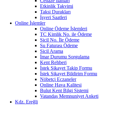
Cenaze İlanları
Etkinlik Takvimi
Taksi Durakları
İşyeri Saatleri
Online İşlemler
Online Ödeme İşlemleri
TC Kimlik No. ile Ödeme
Sicil No. İle Ödeme
Su Faturası Ödeme
Sicil Arama
İmar Durumu Sorgulama
Kent Rehberi
İstek Şikayet Takip Formu
İstek Şikayet Bildirim Formu
Nöbetçi Eczaneler
Online Hava Kalitesi
Bulut Kent Bilgi Sistemi
Vatandaş Memnuniyet Anketi
Kdz. Ereğli