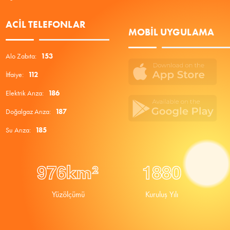
ACIL TELEFONLAR
MOBIL UYGULAMA
Alo Zabıta:
153
İtfaiye:
112
Elektrik Arıza:
186
Doğalgaz Arıza:
187
Su Arıza:
185
9
7
6
1
8
8
0
km²
Yüzölçümü
Kuruluş Yılı