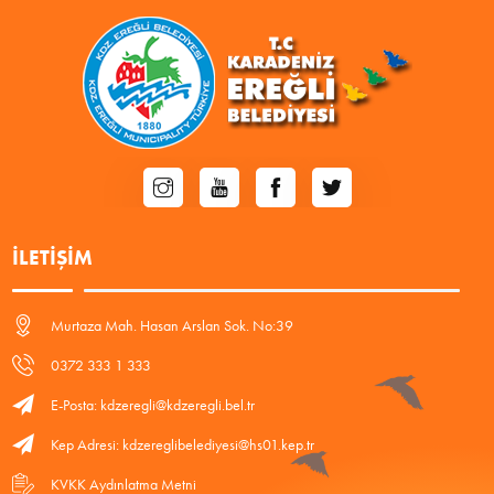
İLETIŞIM
Murtaza Mah. Hasan Arslan Sok. No:39
0372 333 1 333
E-Posta: kdzeregli@kdzeregli.bel.tr
Kep Adresi: kdzereglibelediyesi@hs01.kep.tr
KVKK Aydınlatma Metni