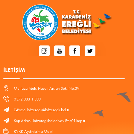
İLETIŞIM
Murtaza Mah. Hasan Arslan Sok. No:39
0372 333 1 333
E-Posta: kdzeregli@kdzeregli.bel.tr
Kep Adresi: kdzereglibelediyesi@hs01.kep.tr
KVKK Aydınlatma Metni