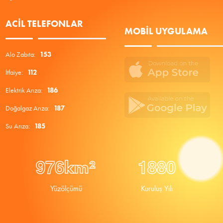
ACIL TELEFONLAR
MOBIL UYGULAMA
Alo Zabıta:
153
İtfaiye:
112
Elektrik Arıza:
186
Doğalgaz Arıza:
187
Su Arıza:
185
9
7
6
1
8
8
0
km²
Yüzölçümü
Kuruluş Yılı