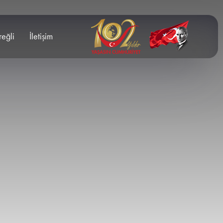
reğli
İletişim