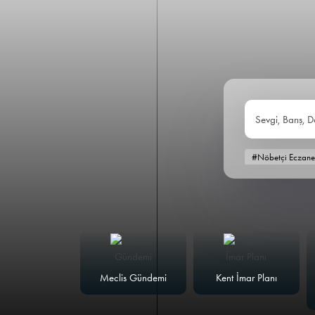
Sevgi, Barış, D
#Nöbetçi Eczane
alk Masası
Meclis Gündemi
Kent İmar Planı