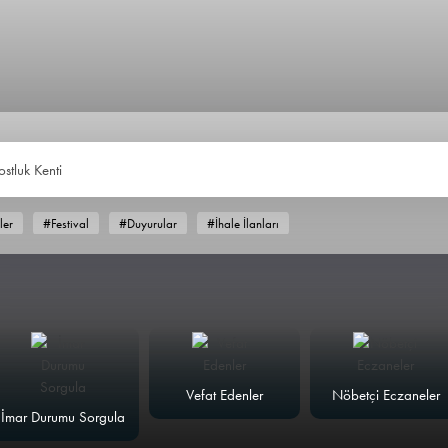
ostluk Kenti
ler
#Festival
#Duyurular
#İhale İlanları
Vefat Edenler
Nöbetçi Eczaneler
İmar Durumu Sorgula