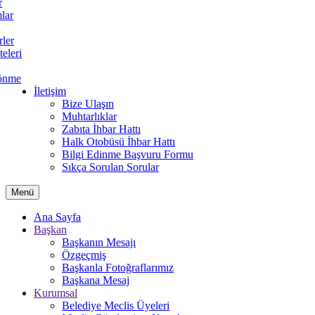
r
lar
rler
teleri
önme
İletişim
Bize Ulaşın
Muhtarlıklar
Zabıta İhbar Hattı
Halk Otobüsü İhbar Hattı
Bilgi Edinme Başvuru Formu
Sıkça Sorulan Sorular
Menü
Ana Sayfa
Başkan
Başkanın Mesajı
Özgeçmiş
Başkanla Fotoğraflarımız
Başkana Mesaj
Kurumsal
Belediye Meclis Üyeleri