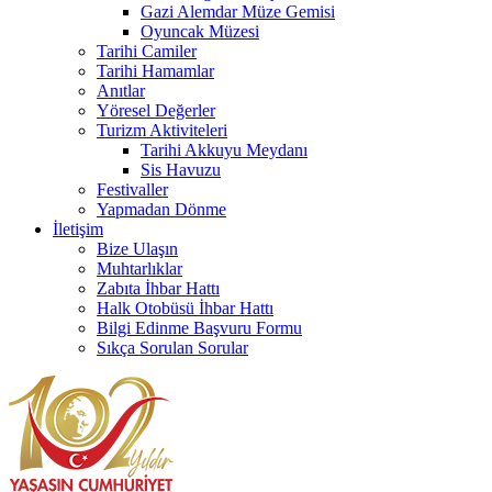
Gazi Alemdar Müze Gemisi
Oyuncak Müzesi
Tarihi Camiler
Tarihi Hamamlar
Anıtlar
Yöresel Değerler
Turizm Aktiviteleri
Tarihi Akkuyu Meydanı
Sis Havuzu
Festivaller
Yapmadan Dönme
İletişim
Bize Ulaşın
Muhtarlıklar
Zabıta İhbar Hattı
Halk Otobüsü İhbar Hattı
Bilgi Edinme Başvuru Formu
Sıkça Sorulan Sorular