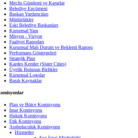
Meclis Gündemi ve Kararlar
Belediye Encümeni
Başkan Yardımcıları
Müdürlükler
Eski Belediye Başkanları
Kurumsal Yapı
Misyon - Vizyon
Faaliyet Raporları
Kurumsal Mali Durum ve Beklenti Raporu
Performans Göstergeleri
Stratejik Plan
Kardeş Kentler (Sister Cities)
Üyelik Bulunan Birlikler
Kurumsal Logolar
Basılı Kaynaklar
omisyonlar
Plan ve Bütçe Komisyonu
İmar Komisyonu
Hukuk Komisyonu
Etik Komisyonu
Arabuluculuk Komisyonu
Hizmetler
Fen İşleri Müdürlüğü