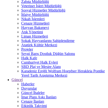
Zabıta Müdürlüğü
Veteriner İşleri Müdürlüğü
Sosyal Hizmetler Müdürlüğü
İtfaiye Müdürlüğü
Nikah İşlemleri
Cenaze Hizmetleri
Hayvan Bakımevi
Atık Yönetimi
Liman Hizmetleri
Sokak Hayvanlarını Sahiplendirme
Atatürk Kültür Merkezi
Projeler
Sevgi Barış Dostluk Düğün Salonu
Halk Kafe
Cumhuriyet Halk Evleri
SBD Plaj ve Mesire Alanı
Karadeniz Ereğli Wolfram Hoepfner Herakleia Pontike
Yerel Tarih Araştırma Merkezi
Güncel
Haberler
Duyurular
Güncel İhaleler
İmar Planı Askı İlanları
Cenaze İlanları
Etkinlik Takvimi