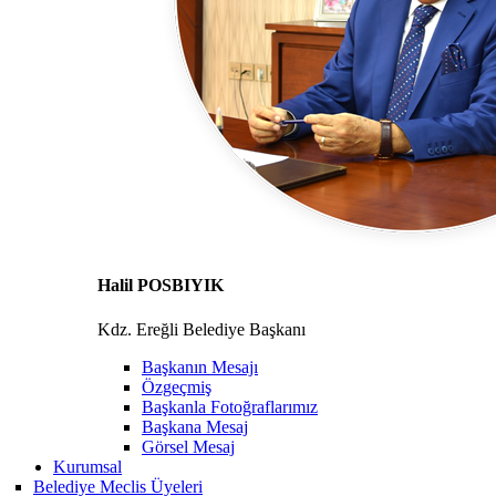
Halil POSBIYIK
Kdz. Ereğli Belediye Başkanı
Başkanın Mesajı
Özgeçmiş
Başkanla Fotoğraflarımız
Başkana Mesaj
Görsel Mesaj
Kurumsal
Belediye Meclis Üyeleri