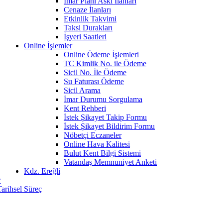
İmar Planı Askı İlanları
Cenaze İlanları
Etkinlik Takvimi
Taksi Durakları
İşyeri Saatleri
Online İşlemler
Online Ödeme İşlemleri
TC Kimlik No. ile Ödeme
Sicil No. İle Ödeme
Su Faturası Ödeme
Sicil Arama
İmar Durumu Sorgulama
Kent Rehberi
İstek Şikayet Takip Formu
İstek Şikayet Bildirim Formu
Nöbetçi Eczaneler
Online Hava Kalitesi
Bulut Kent Bilgi Sistemi
Vatandaş Memnuniyet Anketi
Kdz. Ereğli
r
Tarihsel Süreç