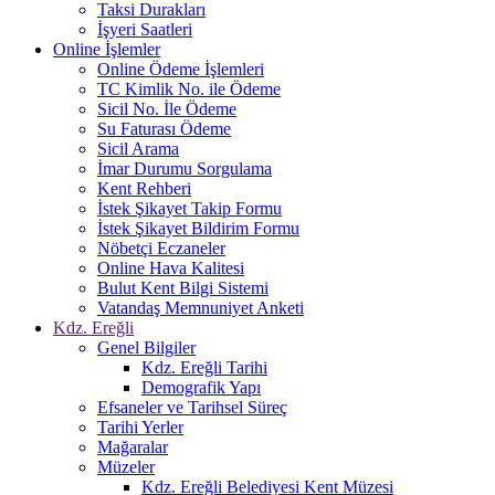
Taksi Durakları
İşyeri Saatleri
Online İşlemler
Online Ödeme İşlemleri
TC Kimlik No. ile Ödeme
Sicil No. İle Ödeme
Su Faturası Ödeme
Sicil Arama
İmar Durumu Sorgulama
Kent Rehberi
İstek Şikayet Takip Formu
İstek Şikayet Bildirim Formu
Nöbetçi Eczaneler
Online Hava Kalitesi
Bulut Kent Bilgi Sistemi
Vatandaş Memnuniyet Anketi
Kdz. Ereğli
Genel Bilgiler
Kdz. Ereğli Tarihi
Demografik Yapı
Efsaneler ve Tarihsel Süreç
Tarihi Yerler
Mağaralar
Müzeler
Kdz. Ereğli Belediyesi Kent Müzesi