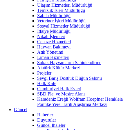
Ulaşım Hizmetleri Müdürlüğü
Temizlik İşleri Müdürlüğü
Zabıta Müdürlüğü
Veteriner İşleri Müdürlüğü
Sosyal Hizmetler Müdürlüğü
İtfaiye Müdürlüğü
Nikah İşlemleri
Cenaze Hizmetleri
Hayvan Bakımevi
Atık Yönetimi
Liman Hizmetleri
Sokak Hayvanlarını Sahiplendirme
Atatürk Kültür Merkezi
Projeler
Sevgi Barış Dostluk Düğün Salonu
Halk Kafe
Cumhuriyet Halk Evleri
SBD Plaj ve Mesire Alanı
Karadeniz Ereğli Wolfram Hoepfner Herakleia
Pontike Yerel Tarih Araştırma Merkezi
Güncel
Haberler
Duyurular
Güncel İhaleler