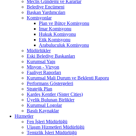
Meclis Gündemi ve Kararlar
Belediye Encümeni
Başkan Yardımcıları
Komisyonlar
Plan ve Bütçe Komisyonu
İmar Komisyonu
Hukuk Komisyonu
Etik Komisyonu
Arabuluculuk Komisyonu
Müdürlükler
Eski Belediye Başkanları
Kurumsal Yapı
Misyon - Vizyon
Faaliyet Raporları
Kurumsal Mali Durum ve Beklenti Raporu
Performans Göstergeleri
Stratejik Plan
Kardeş Kentler (Sister Cities)
Üyelik Bulunan Birlikler
Kurumsal Logolar
Basılı Kaynaklar
Hizmetler
Fen İşleri Müdürlüğü
Ulaşım Hizmetleri Müdürlüğü
Temizlik İşleri Müdürlüğü