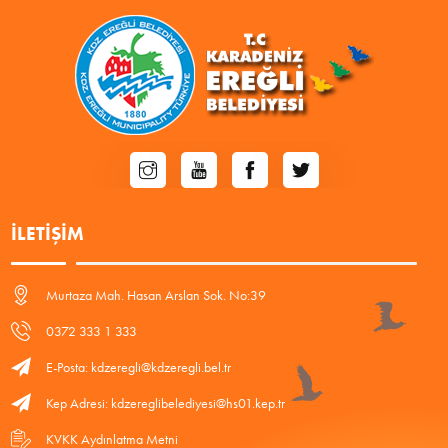
İLETIŞIM
Murtaza Mah. Hasan Arslan Sok. No:39
0372 333 1 333
E-Posta: kdzeregli@kdzeregli.bel.tr
Kep Adresi: kdzereglibelediyesi@hs01.kep.tr
KVKK Aydınlatma Metni