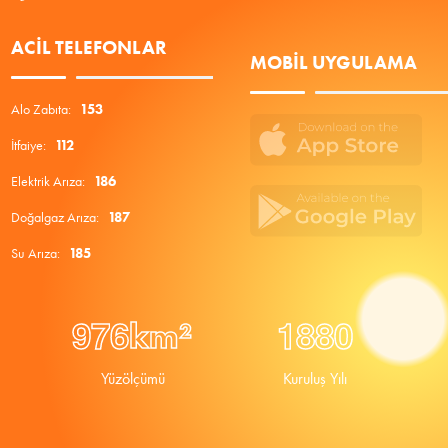
ACIL TELEFONLAR
MOBIL UYGULAMA
Alo Zabıta:
153
İtfaiye:
112
Elektrik Arıza:
186
Doğalgaz Arıza:
187
Su Arıza:
185
9
7
6
1
8
8
0
km²
Yüzölçümü
Kuruluş Yılı