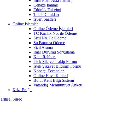
İmar Planı Askı İlanları
Cenaze İlanları
Etkinlik Takvimi
Taksi Durakları
İşyeri Saatleri
Online İşlemler
Online Ödeme İşlemleri
TC Kimlik No. ile Ödeme
Sicil No. İle Ödeme
Su Faturası Ödeme
Sicil Arama
İmar Durumu Sorgulama
Kent Rehberi
İstek Şikayet Takip Formu
İstek Şikayet Bildirim Formu
Nöbetçi Eczaneler
Online Hava Kalitesi
Bulut Kent Bilgi Sistemi
Vatandaş Memnuniyet Anketi
Kdz. Ereğli
r
Tarihsel Süreç