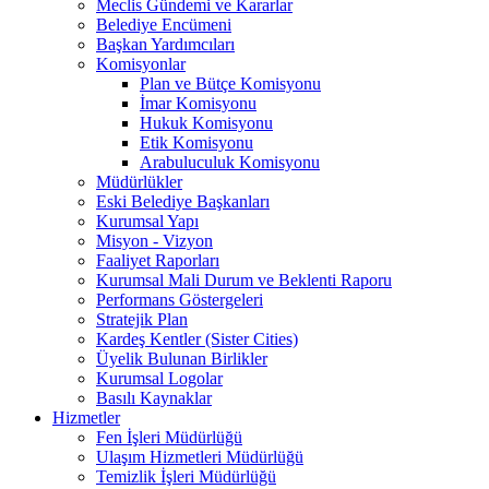
Meclis Gündemi ve Kararlar
Belediye Encümeni
Başkan Yardımcıları
Komisyonlar
Plan ve Bütçe Komisyonu
İmar Komisyonu
Hukuk Komisyonu
Etik Komisyonu
Arabuluculuk Komisyonu
Müdürlükler
Eski Belediye Başkanları
Kurumsal Yapı
Misyon - Vizyon
Faaliyet Raporları
Kurumsal Mali Durum ve Beklenti Raporu
Performans Göstergeleri
Stratejik Plan
Kardeş Kentler (Sister Cities)
Üyelik Bulunan Birlikler
Kurumsal Logolar
Basılı Kaynaklar
Hizmetler
Fen İşleri Müdürlüğü
Ulaşım Hizmetleri Müdürlüğü
Temizlik İşleri Müdürlüğü