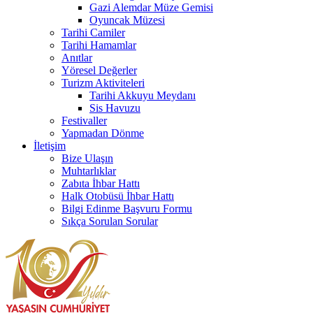
Gazi Alemdar Müze Gemisi
Oyuncak Müzesi
Tarihi Camiler
Tarihi Hamamlar
Anıtlar
Yöresel Değerler
Turizm Aktiviteleri
Tarihi Akkuyu Meydanı
Sis Havuzu
Festivaller
Yapmadan Dönme
İletişim
Bize Ulaşın
Muhtarlıklar
Zabıta İhbar Hattı
Halk Otobüsü İhbar Hattı
Bilgi Edinme Başvuru Formu
Sıkça Sorulan Sorular