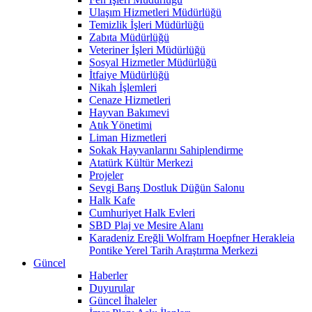
Ulaşım Hizmetleri Müdürlüğü
Temizlik İşleri Müdürlüğü
Zabıta Müdürlüğü
Veteriner İşleri Müdürlüğü
Sosyal Hizmetler Müdürlüğü
İtfaiye Müdürlüğü
Nikah İşlemleri
Cenaze Hizmetleri
Hayvan Bakımevi
Atık Yönetimi
Liman Hizmetleri
Sokak Hayvanlarını Sahiplendirme
Atatürk Kültür Merkezi
Projeler
Sevgi Barış Dostluk Düğün Salonu
Halk Kafe
Cumhuriyet Halk Evleri
SBD Plaj ve Mesire Alanı
Karadeniz Ereğli Wolfram Hoepfner Herakleia
Pontike Yerel Tarih Araştırma Merkezi
Güncel
Haberler
Duyurular
Güncel İhaleler