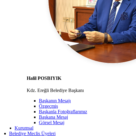
Halil POSBIYIK
Kdz. Ereğli Belediye Başkanı
Başkanın Mesajı
Özgeçmiş
Başkanla Fotoğraflarımız
Başkana Mesaj
Görsel Mesaj
Kurumsal
Belediye Meclis Üyeleri