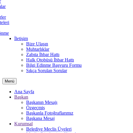
r
lar
rler
teleri
önme
İletişim
Bize Ulaşın
Muhtarlıklar
Zabıta İhbar Hattı
Halk Otobüsü İhbar Hattı
Bilgi Edinme Başvuru Formu
Sıkça Sorulan Sorular
Menü
Ana Sayfa
Başkan
Başkanın Mesajı
Özgeçmiş
Başkanla Fotoğraflarımız
Başkana Mesaj
Kurumsal
Belediye Meclis Üyeleri