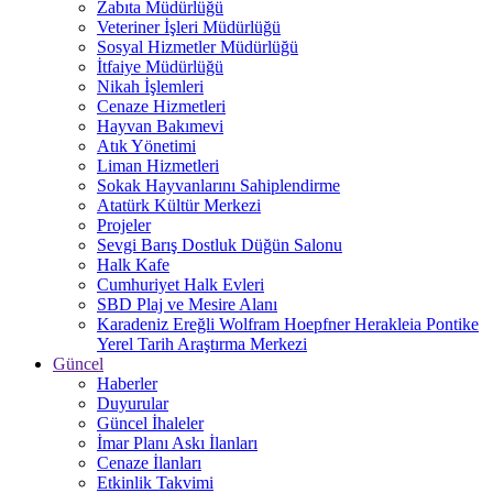
Zabıta Müdürlüğü
Veteriner İşleri Müdürlüğü
Sosyal Hizmetler Müdürlüğü
İtfaiye Müdürlüğü
Nikah İşlemleri
Cenaze Hizmetleri
Hayvan Bakımevi
Atık Yönetimi
Liman Hizmetleri
Sokak Hayvanlarını Sahiplendirme
Atatürk Kültür Merkezi
Projeler
Sevgi Barış Dostluk Düğün Salonu
Halk Kafe
Cumhuriyet Halk Evleri
SBD Plaj ve Mesire Alanı
Karadeniz Ereğli Wolfram Hoepfner Herakleia Pontike
Yerel Tarih Araştırma Merkezi
Güncel
Haberler
Duyurular
Güncel İhaleler
İmar Planı Askı İlanları
Cenaze İlanları
Etkinlik Takvimi