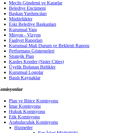
Meclis Gündemi ve Kararlar
Belediye Encümeni
Başkan Yardımcıları
Müdürlükler
Eski Belediye Başkanları
Kurumsal Yapı
Misyon - Vizyon
Faaliyet Raporları
Kurumsal Mali Durum ve Beklenti Raporu
Performans Göstergeleri
Stratejik Plan
Kardeş Kentler (Sister Cities)
Üyelik Bulunan Birlikler
Kurumsal Logolar
Basılı Kaynaklar
omisyonlar
Plan ve Bütçe Komisyonu
İmar Komisyonu
Hukuk Komisyonu
Etik Komisyonu
Arabuluculuk Komisyonu
Hizmetler
Fen İşleri Müdürlüğü