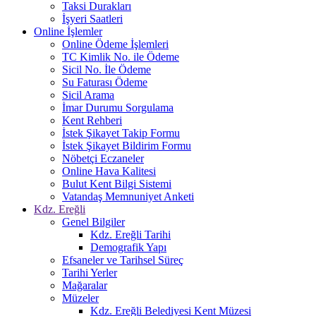
Taksi Durakları
İşyeri Saatleri
Online İşlemler
Online Ödeme İşlemleri
TC Kimlik No. ile Ödeme
Sicil No. İle Ödeme
Su Faturası Ödeme
Sicil Arama
İmar Durumu Sorgulama
Kent Rehberi
İstek Şikayet Takip Formu
İstek Şikayet Bildirim Formu
Nöbetçi Eczaneler
Online Hava Kalitesi
Bulut Kent Bilgi Sistemi
Vatandaş Memnuniyet Anketi
Kdz. Ereğli
Genel Bilgiler
Kdz. Ereğli Tarihi
Demografik Yapı
Efsaneler ve Tarihsel Süreç
Tarihi Yerler
Mağaralar
Müzeler
Kdz. Ereğli Belediyesi Kent Müzesi