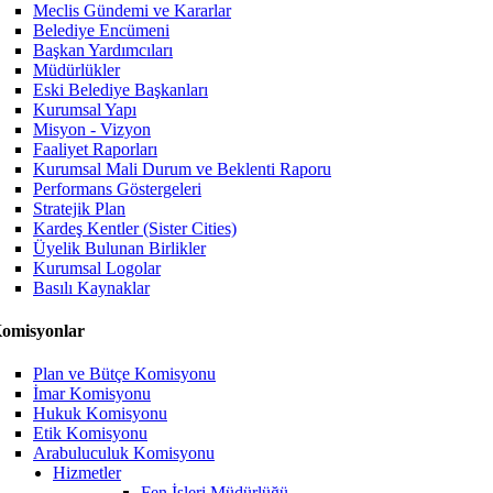
Meclis Gündemi ve Kararlar
Belediye Encümeni
Başkan Yardımcıları
Müdürlükler
Eski Belediye Başkanları
Kurumsal Yapı
Misyon - Vizyon
Faaliyet Raporları
Kurumsal Mali Durum ve Beklenti Raporu
Performans Göstergeleri
Stratejik Plan
Kardeş Kentler (Sister Cities)
Üyelik Bulunan Birlikler
Kurumsal Logolar
Basılı Kaynaklar
omisyonlar
Plan ve Bütçe Komisyonu
İmar Komisyonu
Hukuk Komisyonu
Etik Komisyonu
Arabuluculuk Komisyonu
Hizmetler
Fen İşleri Müdürlüğü