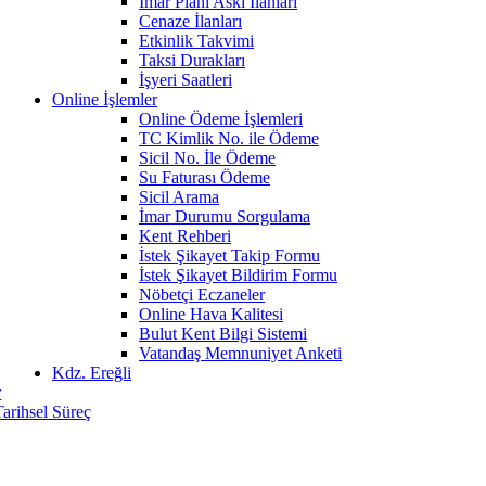
İmar Planı Askı İlanları
Cenaze İlanları
Etkinlik Takvimi
Taksi Durakları
İşyeri Saatleri
Online İşlemler
Online Ödeme İşlemleri
TC Kimlik No. ile Ödeme
Sicil No. İle Ödeme
Su Faturası Ödeme
Sicil Arama
İmar Durumu Sorgulama
Kent Rehberi
İstek Şikayet Takip Formu
İstek Şikayet Bildirim Formu
Nöbetçi Eczaneler
Online Hava Kalitesi
Bulut Kent Bilgi Sistemi
Vatandaş Memnuniyet Anketi
Kdz. Ereğli
r
Tarihsel Süreç