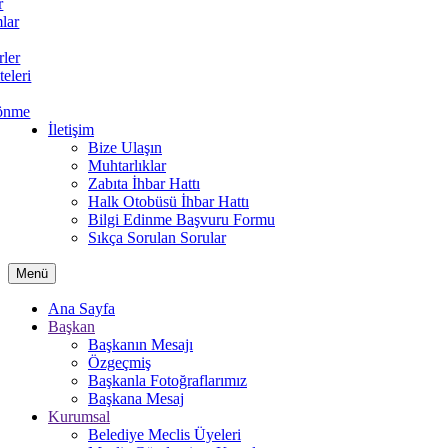
r
lar
rler
teleri
önme
İletişim
Bize Ulaşın
Muhtarlıklar
Zabıta İhbar Hattı
Halk Otobüsü İhbar Hattı
Bilgi Edinme Başvuru Formu
Sıkça Sorulan Sorular
Menü
Ana Sayfa
Başkan
Başkanın Mesajı
Özgeçmiş
Başkanla Fotoğraflarımız
Başkana Mesaj
Kurumsal
Belediye Meclis Üyeleri