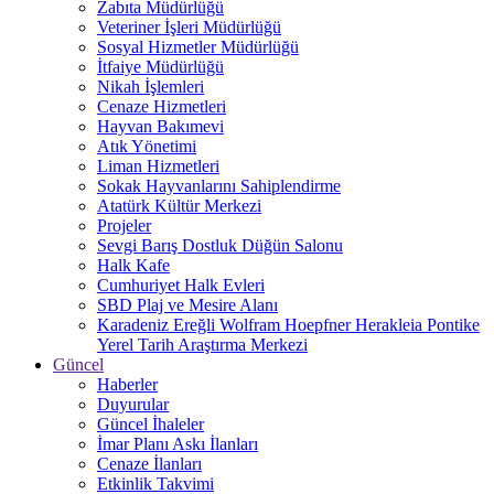
Zabıta Müdürlüğü
Veteriner İşleri Müdürlüğü
Sosyal Hizmetler Müdürlüğü
İtfaiye Müdürlüğü
Nikah İşlemleri
Cenaze Hizmetleri
Hayvan Bakımevi
Atık Yönetimi
Liman Hizmetleri
Sokak Hayvanlarını Sahiplendirme
Atatürk Kültür Merkezi
Projeler
Sevgi Barış Dostluk Düğün Salonu
Halk Kafe
Cumhuriyet Halk Evleri
SBD Plaj ve Mesire Alanı
Karadeniz Ereğli Wolfram Hoepfner Herakleia Pontike
Yerel Tarih Araştırma Merkezi
Güncel
Haberler
Duyurular
Güncel İhaleler
İmar Planı Askı İlanları
Cenaze İlanları
Etkinlik Takvimi