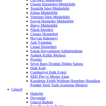
Ulaşım Hizmetleri Müdürlüğü
Temizlik İşleri Müdürlüğü
Zabıta Müdürlüğü
Veteriner İşleri Müdürlüğü
Sosyal Hizmetler Müdürlüğü
İtfaiye Müdürlüğü
Nikah İşlemleri
Cenaze Hizmetleri
Hayvan Bakımevi
Atık Yönetimi
Liman Hizmetleri
Sokak Hayvanlarını Sahiplendirme
Atatürk Kültür Merkezi
Projeler
Sevgi Barış Dostluk Düğün Salonu
Halk Kafe
Cumhuriyet Halk Evleri
SBD Plaj ve Mesire Alanı
Karadeniz Ereğli Wolfram Hoepfner Herakleia
Pontike Yerel Tarih Araştırma Merkezi
Güncel
Haberler
Duyurular
Güncel İhaleler