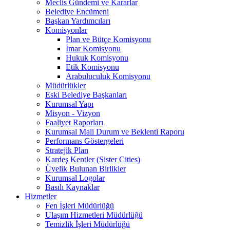
Meclis Gündemi ve Kararlar
Belediye Encümeni
Başkan Yardımcıları
Komisyonlar
Plan ve Bütçe Komisyonu
İmar Komisyonu
Hukuk Komisyonu
Etik Komisyonu
Arabuluculuk Komisyonu
Müdürlükler
Eski Belediye Başkanları
Kurumsal Yapı
Misyon - Vizyon
Faaliyet Raporları
Kurumsal Mali Durum ve Beklenti Raporu
Performans Göstergeleri
Stratejik Plan
Kardeş Kentler (Sister Cities)
Üyelik Bulunan Birlikler
Kurumsal Logolar
Basılı Kaynaklar
Hizmetler
Fen İşleri Müdürlüğü
Ulaşım Hizmetleri Müdürlüğü
Temizlik İşleri Müdürlüğü