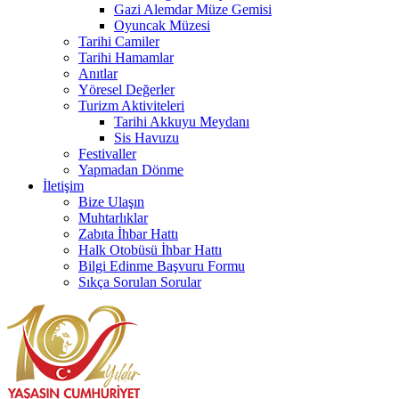
Gazi Alemdar Müze Gemisi
Oyuncak Müzesi
Tarihi Camiler
Tarihi Hamamlar
Anıtlar
Yöresel Değerler
Turizm Aktiviteleri
Tarihi Akkuyu Meydanı
Sis Havuzu
Festivaller
Yapmadan Dönme
İletişim
Bize Ulaşın
Muhtarlıklar
Zabıta İhbar Hattı
Halk Otobüsü İhbar Hattı
Bilgi Edinme Başvuru Formu
Sıkça Sorulan Sorular