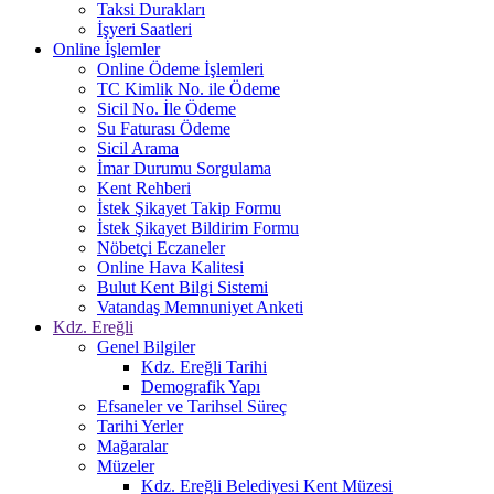
Taksi Durakları
İşyeri Saatleri
Online İşlemler
Online Ödeme İşlemleri
TC Kimlik No. ile Ödeme
Sicil No. İle Ödeme
Su Faturası Ödeme
Sicil Arama
İmar Durumu Sorgulama
Kent Rehberi
İstek Şikayet Takip Formu
İstek Şikayet Bildirim Formu
Nöbetçi Eczaneler
Online Hava Kalitesi
Bulut Kent Bilgi Sistemi
Vatandaş Memnuniyet Anketi
Kdz. Ereğli
Genel Bilgiler
Kdz. Ereğli Tarihi
Demografik Yapı
Efsaneler ve Tarihsel Süreç
Tarihi Yerler
Mağaralar
Müzeler
Kdz. Ereğli Belediyesi Kent Müzesi