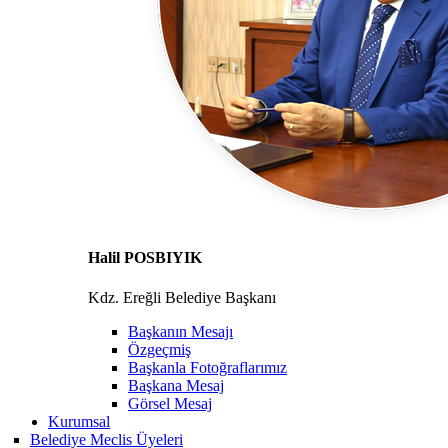
Halil POSBIYIK
Kdz. Ereğli Belediye Başkanı
Başkanın Mesajı
Özgeçmiş
Başkanla Fotoğraflarımız
Başkana Mesaj
Görsel Mesaj
Kurumsal
Belediye Meclis Üyeleri