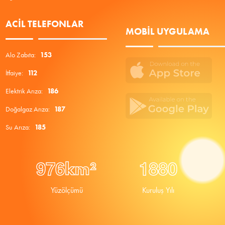
ACIL TELEFONLAR
MOBIL UYGULAMA
Alo Zabıta:
153
İtfaiye:
112
Elektrik Arıza:
186
Doğalgaz Arıza:
187
Su Arıza:
185
9
7
6
1
8
8
0
km²
Yüzölçümü
Kuruluş Yılı