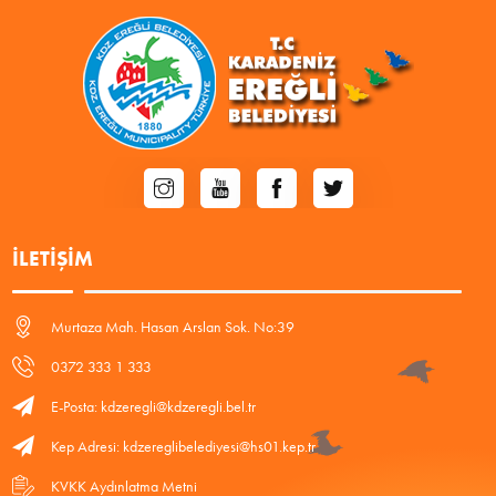
İLETIŞIM
Murtaza Mah. Hasan Arslan Sok. No:39
0372 333 1 333
E-Posta: kdzeregli@kdzeregli.bel.tr
Kep Adresi: kdzereglibelediyesi@hs01.kep.tr
KVKK Aydınlatma Metni