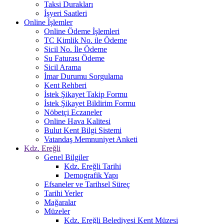
Taksi Durakları
İşyeri Saatleri
Online İşlemler
Online Ödeme İşlemleri
TC Kimlik No. ile Ödeme
Sicil No. İle Ödeme
Su Faturası Ödeme
Sicil Arama
İmar Durumu Sorgulama
Kent Rehberi
İstek Şikayet Takip Formu
İstek Şikayet Bildirim Formu
Nöbetçi Eczaneler
Online Hava Kalitesi
Bulut Kent Bilgi Sistemi
Vatandaş Memnuniyet Anketi
Kdz. Ereğli
Genel Bilgiler
Kdz. Ereğli Tarihi
Demografik Yapı
Efsaneler ve Tarihsel Süreç
Tarihi Yerler
Mağaralar
Müzeler
Kdz. Ereğli Belediyesi Kent Müzesi