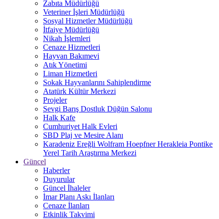
Zabıta Müdürlüğü
Veteriner İşleri Müdürlüğü
Sosyal Hizmetler Müdürlüğü
İtfaiye Müdürlüğü
Nikah İşlemleri
Cenaze Hizmetleri
Hayvan Bakımevi
Atık Yönetimi
Liman Hizmetleri
Sokak Hayvanlarını Sahiplendirme
Atatürk Kültür Merkezi
Projeler
Sevgi Barış Dostluk Düğün Salonu
Halk Kafe
Cumhuriyet Halk Evleri
SBD Plaj ve Mesire Alanı
Karadeniz Ereğli Wolfram Hoepfner Herakleia Pontike
Yerel Tarih Araştırma Merkezi
Güncel
Haberler
Duyurular
Güncel İhaleler
İmar Planı Askı İlanları
Cenaze İlanları
Etkinlik Takvimi