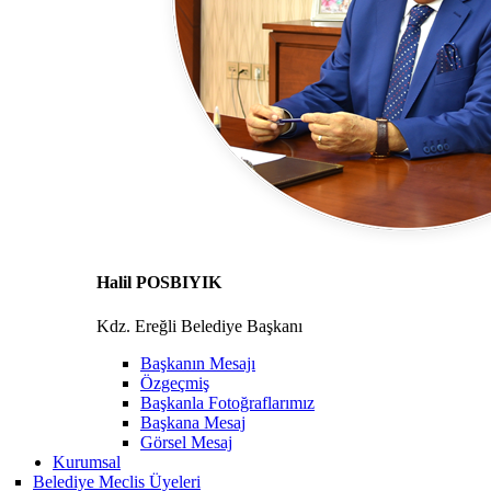
Halil POSBIYIK
Kdz. Ereğli Belediye Başkanı
Başkanın Mesajı
Özgeçmiş
Başkanla Fotoğraflarımız
Başkana Mesaj
Görsel Mesaj
Kurumsal
Belediye Meclis Üyeleri