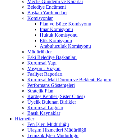
Meclis Gündemi ve Kararlar
Belediye Encümeni
Başkan Yardımcıları
Komisyonlar
Plan ve Bütçe Komisyonu
İmar Komisyonu
Hukuk Komisyonu
Etik Komisyonu
Arabuluculuk Komisyonu
Müdürlükler
Eski Belediye Başkanları
Kurumsal Yapı
Misyon - Vizyon
Faaliyet Raporları
Kurumsal Mali Durum ve Beklenti Raporu
Performans Göstergeleri
Stratejik Plan
Kardeş Kentler (Sister Cities)
Üyelik Bulunan Birlikler
Kurumsal Logolar
Basılı Kaynaklar
Hizmetler
Fen İşleri Müdürlüğü
Ulaşım Hizmetleri Müdürlüğü
Temizlik İşleri Müdürlüğü