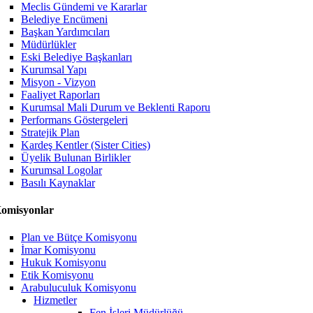
Meclis Gündemi ve Kararlar
Belediye Encümeni
Başkan Yardımcıları
Müdürlükler
Eski Belediye Başkanları
Kurumsal Yapı
Misyon - Vizyon
Faaliyet Raporları
Kurumsal Mali Durum ve Beklenti Raporu
Performans Göstergeleri
Stratejik Plan
Kardeş Kentler (Sister Cities)
Üyelik Bulunan Birlikler
Kurumsal Logolar
Basılı Kaynaklar
omisyonlar
Plan ve Bütçe Komisyonu
İmar Komisyonu
Hukuk Komisyonu
Etik Komisyonu
Arabuluculuk Komisyonu
Hizmetler
Fen İşleri Müdürlüğü