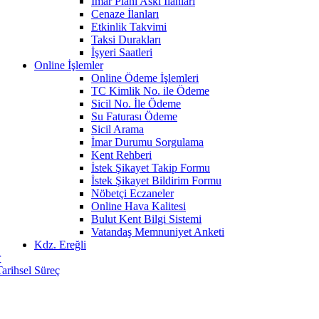
İmar Planı Askı İlanları
Cenaze İlanları
Etkinlik Takvimi
Taksi Durakları
İşyeri Saatleri
Online İşlemler
Online Ödeme İşlemleri
TC Kimlik No. ile Ödeme
Sicil No. İle Ödeme
Su Faturası Ödeme
Sicil Arama
İmar Durumu Sorgulama
Kent Rehberi
İstek Şikayet Takip Formu
İstek Şikayet Bildirim Formu
Nöbetçi Eczaneler
Online Hava Kalitesi
Bulut Kent Bilgi Sistemi
Vatandaş Memnuniyet Anketi
Kdz. Ereğli
r
Tarihsel Süreç