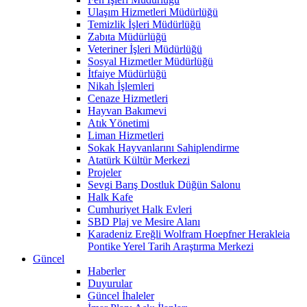
Ulaşım Hizmetleri Müdürlüğü
Temizlik İşleri Müdürlüğü
Zabıta Müdürlüğü
Veteriner İşleri Müdürlüğü
Sosyal Hizmetler Müdürlüğü
İtfaiye Müdürlüğü
Nikah İşlemleri
Cenaze Hizmetleri
Hayvan Bakımevi
Atık Yönetimi
Liman Hizmetleri
Sokak Hayvanlarını Sahiplendirme
Atatürk Kültür Merkezi
Projeler
Sevgi Barış Dostluk Düğün Salonu
Halk Kafe
Cumhuriyet Halk Evleri
SBD Plaj ve Mesire Alanı
Karadeniz Ereğli Wolfram Hoepfner Herakleia
Pontike Yerel Tarih Araştırma Merkezi
Güncel
Haberler
Duyurular
Güncel İhaleler