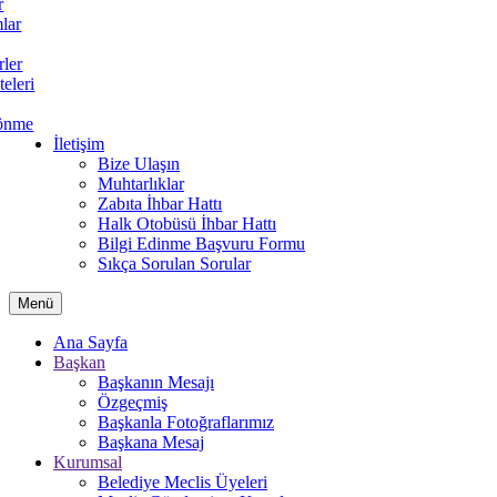
r
lar
rler
teleri
önme
İletişim
Bize Ulaşın
Muhtarlıklar
Zabıta İhbar Hattı
Halk Otobüsü İhbar Hattı
Bilgi Edinme Başvuru Formu
Sıkça Sorulan Sorular
Menü
Ana Sayfa
Başkan
Başkanın Mesajı
Özgeçmiş
Başkanla Fotoğraflarımız
Başkana Mesaj
Kurumsal
Belediye Meclis Üyeleri