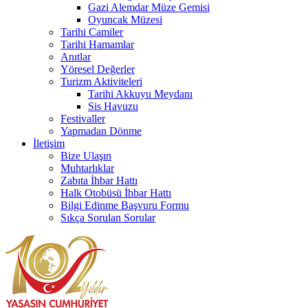
Gazi Alemdar Müze Gemisi
Oyuncak Müzesi
Tarihi Camiler
Tarihi Hamamlar
Anıtlar
Yöresel Değerler
Turizm Aktiviteleri
Tarihi Akkuyu Meydanı
Sis Havuzu
Festivaller
Yapmadan Dönme
İletişim
Bize Ulaşın
Muhtarlıklar
Zabıta İhbar Hattı
Halk Otobüsü İhbar Hattı
Bilgi Edinme Başvuru Formu
Sıkça Sorulan Sorular