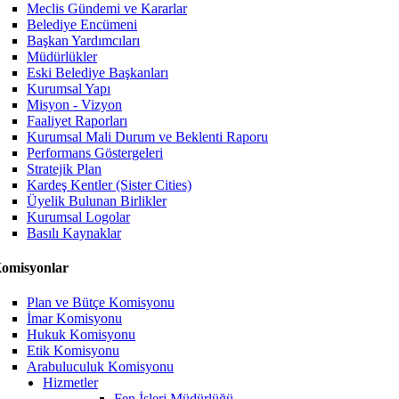
Meclis Gündemi ve Kararlar
Belediye Encümeni
Başkan Yardımcıları
Müdürlükler
Eski Belediye Başkanları
Kurumsal Yapı
Misyon - Vizyon
Faaliyet Raporları
Kurumsal Mali Durum ve Beklenti Raporu
Performans Göstergeleri
Stratejik Plan
Kardeş Kentler (Sister Cities)
Üyelik Bulunan Birlikler
Kurumsal Logolar
Basılı Kaynaklar
omisyonlar
Plan ve Bütçe Komisyonu
İmar Komisyonu
Hukuk Komisyonu
Etik Komisyonu
Arabuluculuk Komisyonu
Hizmetler
Fen İşleri Müdürlüğü