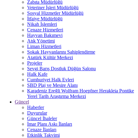
Zabıta Müdürlüğü
Veteriner İşleri Müdürlüğü
Sosyal Hizmetler Müdürlüğü
İtfaiye Müdürlüğü
Nikah İşlemleri
Cenaze Hizmetleri
Hayvan Bakımevi
Atık Yönetimi
Liman Hizmetleri
Sokak Hayvanlarını Sahiplendirme
Atatürk Kültür Merkezi
Projeler
Sevgi Barış Dostluk Düğün Salonu
Halk Kafe
Cumhuriyet Halk Evleri
SBD Plaj ve Mesire Alanı
Karadeniz Ereğli Wolfram Hoepfner Herakleia Pontike
Yerel Tarih Araştırma Merkezi
Güncel
Haberler
Duyurular
Güncel İhaleler
İmar Planı Askı İlanları
Cenaze İlanları
Etkinlik Takvimi