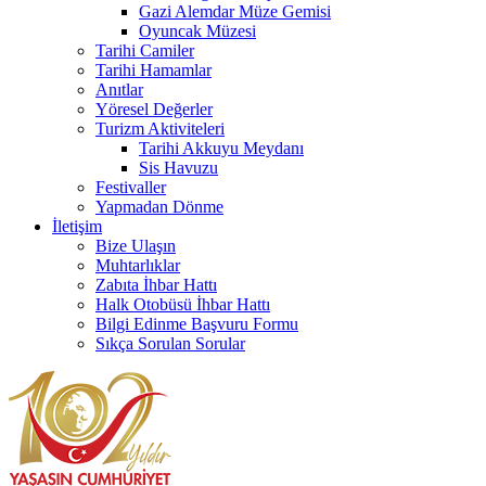
Gazi Alemdar Müze Gemisi
Oyuncak Müzesi
Tarihi Camiler
Tarihi Hamamlar
Anıtlar
Yöresel Değerler
Turizm Aktiviteleri
Tarihi Akkuyu Meydanı
Sis Havuzu
Festivaller
Yapmadan Dönme
İletişim
Bize Ulaşın
Muhtarlıklar
Zabıta İhbar Hattı
Halk Otobüsü İhbar Hattı
Bilgi Edinme Başvuru Formu
Sıkça Sorulan Sorular