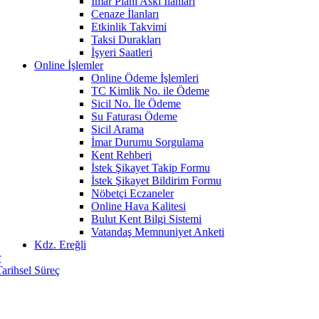
İmar Planı Askı İlanları
Cenaze İlanları
Etkinlik Takvimi
Taksi Durakları
İşyeri Saatleri
Online İşlemler
Online Ödeme İşlemleri
TC Kimlik No. ile Ödeme
Sicil No. İle Ödeme
Su Faturası Ödeme
Sicil Arama
İmar Durumu Sorgulama
Kent Rehberi
İstek Şikayet Takip Formu
İstek Şikayet Bildirim Formu
Nöbetçi Eczaneler
Online Hava Kalitesi
Bulut Kent Bilgi Sistemi
Vatandaş Memnuniyet Anketi
Kdz. Ereğli
r
Tarihsel Süreç