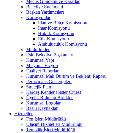
Meclis Gündemi ve Kararlar
Belediye Encümeni
Başkan Yardımcıları
Komisyonlar
Plan ve Bütçe Komisyonu
İmar Komisyonu
Hukuk Komisyonu
Etik Komisyonu
Arabuluculuk Komisyonu
Müdürlükler
Eski Belediye Başkanları
Kurumsal Yapı
Misyon - Vizyon
Faaliyet Raporları
Kurumsal Mali Durum ve Beklenti Raporu
Performans Göstergeleri
Stratejik Plan
Kardeş Kentler (Sister Cities)
Üyelik Bulunan Birlikler
Kurumsal Logolar
Basılı Kaynaklar
Hizmetler
Fen İşleri Müdürlüğü
Ulaşım Hizmetleri Müdürlüğü
Temizlik İşleri Müdürlüğü