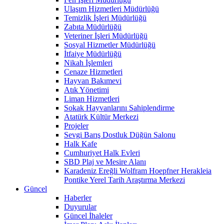
Ulaşım Hizmetleri Müdürlüğü
Temizlik İşleri Müdürlüğü
Zabıta Müdürlüğü
Veteriner İşleri Müdürlüğü
Sosyal Hizmetler Müdürlüğü
İtfaiye Müdürlüğü
Nikah İşlemleri
Cenaze Hizmetleri
Hayvan Bakımevi
Atık Yönetimi
Liman Hizmetleri
Sokak Hayvanlarını Sahiplendirme
Atatürk Kültür Merkezi
Projeler
Sevgi Barış Dostluk Düğün Salonu
Halk Kafe
Cumhuriyet Halk Evleri
SBD Plaj ve Mesire Alanı
Karadeniz Ereğli Wolfram Hoepfner Herakleia
Pontike Yerel Tarih Araştırma Merkezi
Güncel
Haberler
Duyurular
Güncel İhaleler