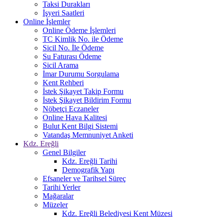
Taksi Durakları
İşyeri Saatleri
Online İşlemler
Online Ödeme İşlemleri
TC Kimlik No. ile Ödeme
Sicil No. İle Ödeme
Su Faturası Ödeme
Sicil Arama
İmar Durumu Sorgulama
Kent Rehberi
İstek Şikayet Takip Formu
İstek Şikayet Bildirim Formu
Nöbetçi Eczaneler
Online Hava Kalitesi
Bulut Kent Bilgi Sistemi
Vatandaş Memnuniyet Anketi
Kdz. Ereğli
Genel Bilgiler
Kdz. Ereğli Tarihi
Demografik Yapı
Efsaneler ve Tarihsel Süreç
Tarihi Yerler
Mağaralar
Müzeler
Kdz. Ereğli Belediyesi Kent Müzesi