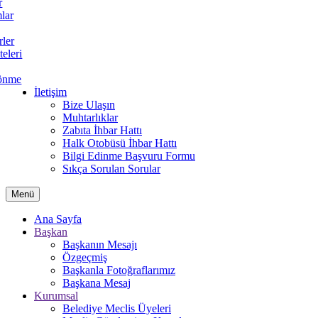
r
lar
rler
teleri
önme
İletişim
Bize Ulaşın
Muhtarlıklar
Zabıta İhbar Hattı
Halk Otobüsü İhbar Hattı
Bilgi Edinme Başvuru Formu
Sıkça Sorulan Sorular
Menü
Ana Sayfa
Başkan
Başkanın Mesajı
Özgeçmiş
Başkanla Fotoğraflarımız
Başkana Mesaj
Kurumsal
Belediye Meclis Üyeleri