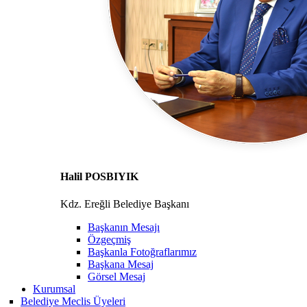
Halil POSBIYIK
Kdz. Ereğli Belediye Başkanı
Başkanın Mesajı
Özgeçmiş
Başkanla Fotoğraflarımız
Başkana Mesaj
Görsel Mesaj
Kurumsal
Belediye Meclis Üyeleri