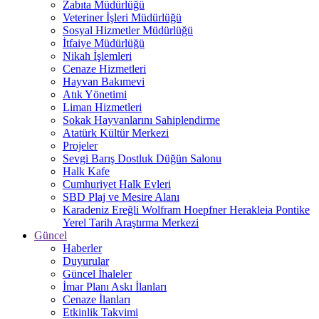
Zabıta Müdürlüğü
Veteriner İşleri Müdürlüğü
Sosyal Hizmetler Müdürlüğü
İtfaiye Müdürlüğü
Nikah İşlemleri
Cenaze Hizmetleri
Hayvan Bakımevi
Atık Yönetimi
Liman Hizmetleri
Sokak Hayvanlarını Sahiplendirme
Atatürk Kültür Merkezi
Projeler
Sevgi Barış Dostluk Düğün Salonu
Halk Kafe
Cumhuriyet Halk Evleri
SBD Plaj ve Mesire Alanı
Karadeniz Ereğli Wolfram Hoepfner Herakleia Pontike
Yerel Tarih Araştırma Merkezi
Güncel
Haberler
Duyurular
Güncel İhaleler
İmar Planı Askı İlanları
Cenaze İlanları
Etkinlik Takvimi