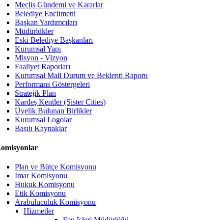
Meclis Gündemi ve Kararlar
Belediye Encümeni
Başkan Yardımcıları
Müdürlükler
Eski Belediye Başkanları
Kurumsal Yapı
Misyon - Vizyon
Faaliyet Raporları
Kurumsal Mali Durum ve Beklenti Raporu
Performans Göstergeleri
Stratejik Plan
Kardeş Kentler (Sister Cities)
Üyelik Bulunan Birlikler
Kurumsal Logolar
Basılı Kaynaklar
omisyonlar
Plan ve Bütçe Komisyonu
İmar Komisyonu
Hukuk Komisyonu
Etik Komisyonu
Arabuluculuk Komisyonu
Hizmetler
Fen İşleri Müdürlüğü