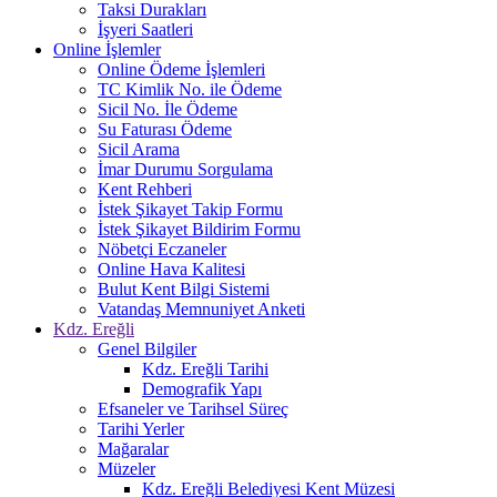
Taksi Durakları
İşyeri Saatleri
Online İşlemler
Online Ödeme İşlemleri
TC Kimlik No. ile Ödeme
Sicil No. İle Ödeme
Su Faturası Ödeme
Sicil Arama
İmar Durumu Sorgulama
Kent Rehberi
İstek Şikayet Takip Formu
İstek Şikayet Bildirim Formu
Nöbetçi Eczaneler
Online Hava Kalitesi
Bulut Kent Bilgi Sistemi
Vatandaş Memnuniyet Anketi
Kdz. Ereğli
Genel Bilgiler
Kdz. Ereğli Tarihi
Demografik Yapı
Efsaneler ve Tarihsel Süreç
Tarihi Yerler
Mağaralar
Müzeler
Kdz. Ereğli Belediyesi Kent Müzesi