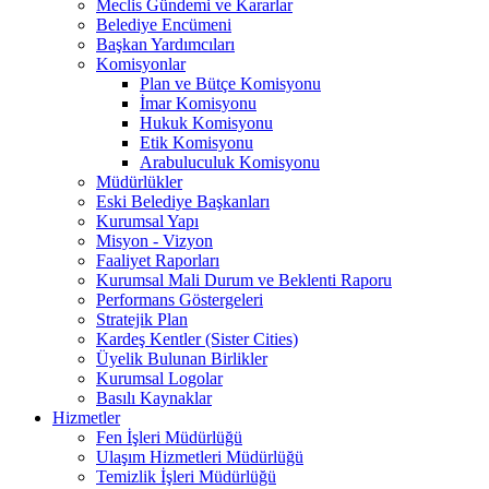
Meclis Gündemi ve Kararlar
Belediye Encümeni
Başkan Yardımcıları
Komisyonlar
Plan ve Bütçe Komisyonu
İmar Komisyonu
Hukuk Komisyonu
Etik Komisyonu
Arabuluculuk Komisyonu
Müdürlükler
Eski Belediye Başkanları
Kurumsal Yapı
Misyon - Vizyon
Faaliyet Raporları
Kurumsal Mali Durum ve Beklenti Raporu
Performans Göstergeleri
Stratejik Plan
Kardeş Kentler (Sister Cities)
Üyelik Bulunan Birlikler
Kurumsal Logolar
Basılı Kaynaklar
Hizmetler
Fen İşleri Müdürlüğü
Ulaşım Hizmetleri Müdürlüğü
Temizlik İşleri Müdürlüğü