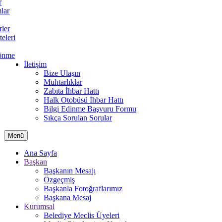
r
lar
rler
teleri
önme
İletişim
Bize Ulaşın
Muhtarlıklar
Zabıta İhbar Hattı
Halk Otobüsü İhbar Hattı
Bilgi Edinme Başvuru Formu
Sıkça Sorulan Sorular
Menü
Ana Sayfa
Başkan
Başkanın Mesajı
Özgeçmiş
Başkanla Fotoğraflarımız
Başkana Mesaj
Kurumsal
Belediye Meclis Üyeleri