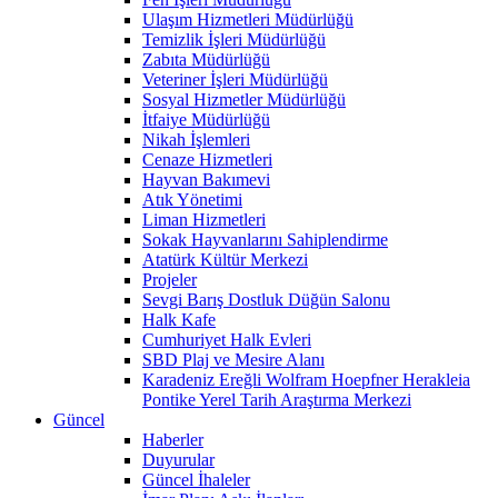
Ulaşım Hizmetleri Müdürlüğü
Temizlik İşleri Müdürlüğü
Zabıta Müdürlüğü
Veteriner İşleri Müdürlüğü
Sosyal Hizmetler Müdürlüğü
İtfaiye Müdürlüğü
Nikah İşlemleri
Cenaze Hizmetleri
Hayvan Bakımevi
Atık Yönetimi
Liman Hizmetleri
Sokak Hayvanlarını Sahiplendirme
Atatürk Kültür Merkezi
Projeler
Sevgi Barış Dostluk Düğün Salonu
Halk Kafe
Cumhuriyet Halk Evleri
SBD Plaj ve Mesire Alanı
Karadeniz Ereğli Wolfram Hoepfner Herakleia
Pontike Yerel Tarih Araştırma Merkezi
Güncel
Haberler
Duyurular
Güncel İhaleler