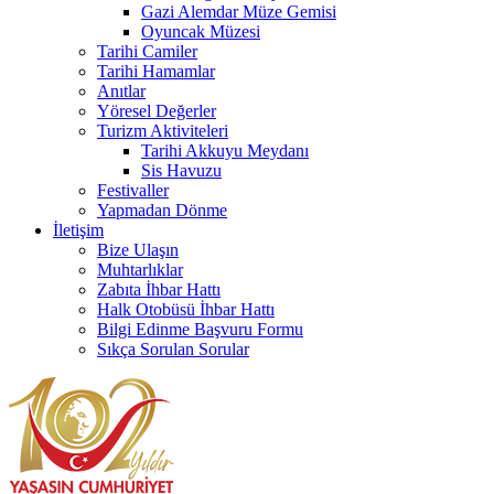
Gazi Alemdar Müze Gemisi
Oyuncak Müzesi
Tarihi Camiler
Tarihi Hamamlar
Anıtlar
Yöresel Değerler
Turizm Aktiviteleri
Tarihi Akkuyu Meydanı
Sis Havuzu
Festivaller
Yapmadan Dönme
İletişim
Bize Ulaşın
Muhtarlıklar
Zabıta İhbar Hattı
Halk Otobüsü İhbar Hattı
Bilgi Edinme Başvuru Formu
Sıkça Sorulan Sorular