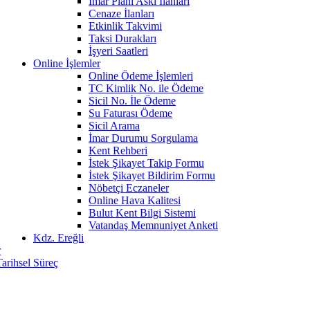
İmar Planı Askı İlanları
Cenaze İlanları
Etkinlik Takvimi
Taksi Durakları
İşyeri Saatleri
Online İşlemler
Online Ödeme İşlemleri
TC Kimlik No. ile Ödeme
Sicil No. İle Ödeme
Su Faturası Ödeme
Sicil Arama
İmar Durumu Sorgulama
Kent Rehberi
İstek Şikayet Takip Formu
İstek Şikayet Bildirim Formu
Nöbetçi Eczaneler
Online Hava Kalitesi
Bulut Kent Bilgi Sistemi
Vatandaş Memnuniyet Anketi
Kdz. Ereğli
r
Tarihsel Süreç