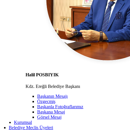
Halil POSBIYIK
Kdz. Ereğli Belediye Başkanı
Başkanın Mesajı
Özgeçmiş
Başkanla Fotoğraflarımız
Başkana Mesaj
Görsel Mesaj
Kurumsal
Belediye Meclis Üyeleri