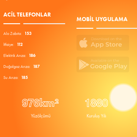
ACIL TELEFONLAR
MOBIL UYGULAMA
Alo Zabıta:
153
İtfaiye:
112
Elektrik Arıza:
186
Doğalgaz Arıza:
187
Su Arıza:
185
9
7
6
1
8
8
0
km²
Yüzölçümü
Kuruluş Yılı