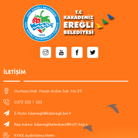
İLETIŞIM
Murtaza Mah. Hasan Arslan Sok. No:39
0372 333 1 333
E-Posta: kdzeregli@kdzeregli.bel.tr
Kep Adresi: kdzereglibelediyesi@hs01.kep.tr
KVKK Aydınlatma Metni