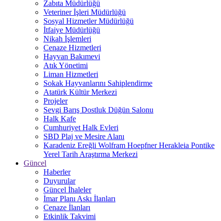
Zabıta Müdürlüğü
Veteriner İşleri Müdürlüğü
Sosyal Hizmetler Müdürlüğü
İtfaiye Müdürlüğü
Nikah İşlemleri
Cenaze Hizmetleri
Hayvan Bakımevi
Atık Yönetimi
Liman Hizmetleri
Sokak Hayvanlarını Sahiplendirme
Atatürk Kültür Merkezi
Projeler
Sevgi Barış Dostluk Düğün Salonu
Halk Kafe
Cumhuriyet Halk Evleri
SBD Plaj ve Mesire Alanı
Karadeniz Ereğli Wolfram Hoepfner Herakleia Pontike
Yerel Tarih Araştırma Merkezi
Güncel
Haberler
Duyurular
Güncel İhaleler
İmar Planı Askı İlanları
Cenaze İlanları
Etkinlik Takvimi