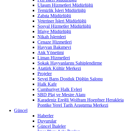
Ulaşım Hizmetleri Müdürlüğü
Temizlik İşleri Müdürlüğü
Zabıta Müdürlüğü
Veteriner İşleri Müdürlüğü
Sosyal Hizmetler Müdürlüğü
İtfaiye Müdürlüğü
Nikah İşlemleri
Cenaze Hizmetleri
Hayvan Bakımevi
Atık Yönetimi
Liman Hizmetleri
Sokak Hayvanlarını Sahiplendirme
Atatürk Kültür Merkezi
Projeler
Sevgi Barış Dostluk Düğün Salonu
Halk Kafe
Cumhuriyet Halk Evleri
SBD Plaj ve Mesire Alanı
Karadeniz Ereğli Wolfram Hoepfner Herakleia
Pontike Yerel Tarih Araştırma Merkezi
Güncel
Haberler
Duyurular
Güncel İhaleler