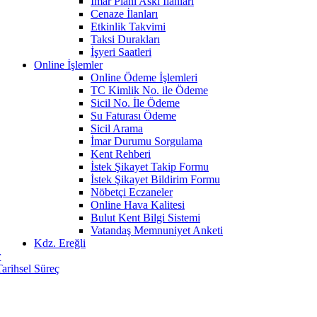
İmar Planı Askı İlanları
Cenaze İlanları
Etkinlik Takvimi
Taksi Durakları
İşyeri Saatleri
Online İşlemler
Online Ödeme İşlemleri
TC Kimlik No. ile Ödeme
Sicil No. İle Ödeme
Su Faturası Ödeme
Sicil Arama
İmar Durumu Sorgulama
Kent Rehberi
İstek Şikayet Takip Formu
İstek Şikayet Bildirim Formu
Nöbetçi Eczaneler
Online Hava Kalitesi
Bulut Kent Bilgi Sistemi
Vatandaş Memnuniyet Anketi
Kdz. Ereğli
r
Tarihsel Süreç