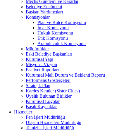
Meclis Gündemi ve Kararlar
Belediye Encümeni
Başkan Yardımcıları
Komisyonlar
Plan ve Bütçe Komisyonu
İmar Komisyonu
Hukuk Komisyonu
Etik Komisyonu
Arabuluculuk Komisyonu
Müdürlükler
Eski Belediye Başkanları
Kurumsal Yapı
Misyon - Vizyon
Faaliyet Raporları
Kurumsal Mali Durum ve Beklenti Raporu
Performans Göstergeleri
Stratejik Plan
Kardeş Kentler (Sister Cities)
Üyelik Bulunan Birlikler
Kurumsal Logolar
Basılı Kaynaklar
Hizmetler
Fen İşleri Müdürlüğü
Ulaşım Hizmetleri Müdürlüğü
Temizlik İşleri Müdürlüğü