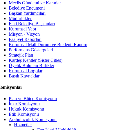
Meclis Gündemi ve Kararlar
Belediye Encümeni
Başkan Yardımcıları
Müdürlükler
Eski Belediye Başkanları
Kurumsal Yapı
Misyon - Vizyon
Faaliyet Raporları
Kurumsal Mali Durum ve Beklenti Raporu
Performans Göstergeleri
Stratejik Plan
Kardeş Kentler (Sister Cities)
Üyelik Bulunan Birlikler
Kurumsal Logolar
Basılı Kaynaklar
omisyonlar
Plan ve Bütçe Komisyonu
İmar Komisyonu
Hukuk Komisyonu
Etik Komisyonu
Arabuluculuk Komisyonu
Hizmetler
Fen İşleri Müdürlüğü