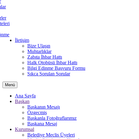
r
lar
rler
teleri
önme
İletişim
Bize Ulaşın
Muhtarlıklar
Zabıta İhbar Hattı
Halk Otobüsü İhbar Hattı
Bilgi Edinme Başvuru Formu
Sıkça Sorulan Sorular
Menü
Ana Sayfa
Başkan
Başkanın Mesajı
Özgeçmiş
Başkanla Fotoğraflarımız
Başkana Mesaj
Kurumsal
Belediye Meclis Üyeleri