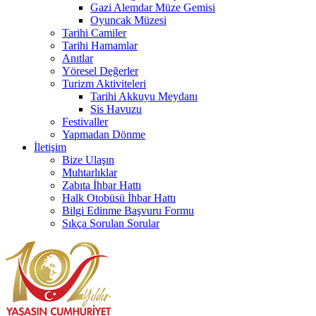
Gazi Alemdar Müze Gemisi
Oyuncak Müzesi
Tarihi Camiler
Tarihi Hamamlar
Anıtlar
Yöresel Değerler
Turizm Aktiviteleri
Tarihi Akkuyu Meydanı
Sis Havuzu
Festivaller
Yapmadan Dönme
İletişim
Bize Ulaşın
Muhtarlıklar
Zabıta İhbar Hattı
Halk Otobüsü İhbar Hattı
Bilgi Edinme Başvuru Formu
Sıkça Sorulan Sorular