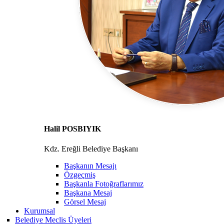
Halil POSBIYIK
Kdz. Ereğli Belediye Başkanı
Başkanın Mesajı
Özgeçmiş
Başkanla Fotoğraflarımız
Başkana Mesaj
Görsel Mesaj
Kurumsal
Belediye Meclis Üyeleri