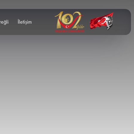
reğli
İletişim