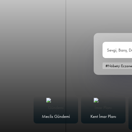
Sevgi, Barış, D
#Nöbetçi Eczane
alk Masası
Meclis Gündemi
Kent İmar Planı