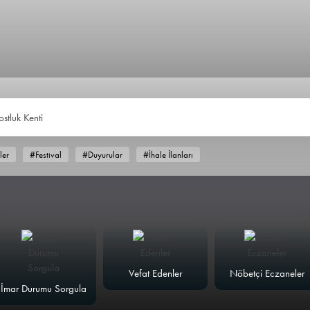
ostluk Kenti
ler
#Festival
#Duyurular
#İhale İlanları
Vefat Edenler
Nöbetçi Eczaneler
İmar Durumu Sorgula