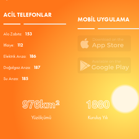
ACIL TELEFONLAR
MOBIL UYGULAMA
Alo Zabıta:
153
İtfaiye:
112
Elektrik Arıza:
186
Doğalgaz Arıza:
187
Su Arıza:
185
9
7
6
1
8
8
0
km²
Yüzölçümü
Kuruluş Yılı