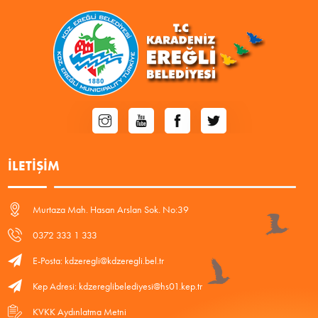
İLETIŞIM
Murtaza Mah. Hasan Arslan Sok. No:39
0372 333 1 333
E-Posta: kdzeregli@kdzeregli.bel.tr
Kep Adresi: kdzereglibelediyesi@hs01.kep.tr
KVKK Aydınlatma Metni