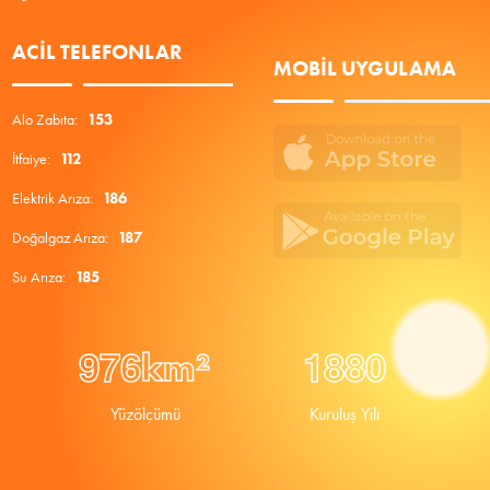
ACIL TELEFONLAR
MOBIL UYGULAMA
Alo Zabıta:
153
İtfaiye:
112
Elektrik Arıza:
186
Doğalgaz Arıza:
187
Su Arıza:
185
9
7
6
1
8
8
0
km²
Yüzölçümü
Kuruluş Yılı