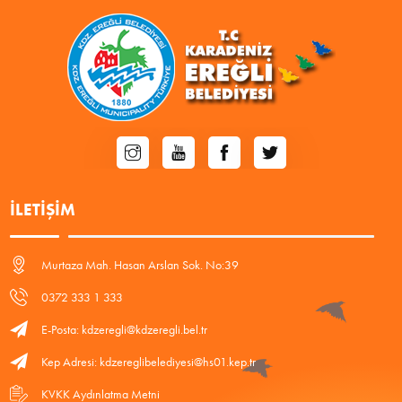
İLETIŞIM
Murtaza Mah. Hasan Arslan Sok. No:39
0372 333 1 333
E-Posta: kdzeregli@kdzeregli.bel.tr
Kep Adresi: kdzereglibelediyesi@hs01.kep.tr
KVKK Aydınlatma Metni