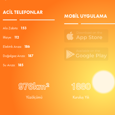
ACIL TELEFONLAR
MOBIL UYGULAMA
Alo Zabıta:
153
İtfaiye:
112
Elektrik Arıza:
186
Doğalgaz Arıza:
187
Su Arıza:
185
9
7
6
1
8
8
0
km²
Yüzölçümü
Kuruluş Yılı