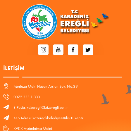
İLETIŞIM
Murtaza Mah. Hasan Arslan Sok. No:39
0372 333 1 333
E-Posta: kdzeregli@kdzeregli.bel.tr
Kep Adresi: kdzereglibelediyesi@hs01.kep.tr
KVKK Aydınlatma Metni