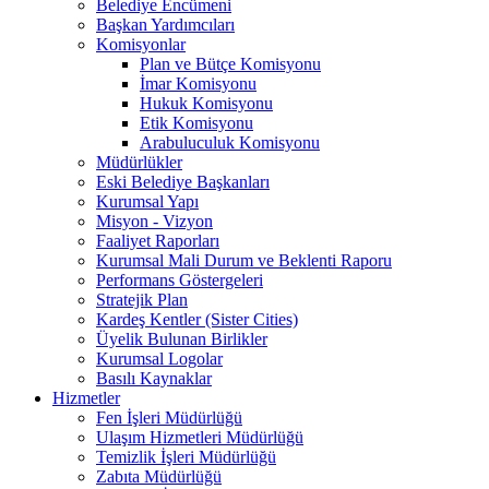
Belediye Encümeni
Başkan Yardımcıları
Komisyonlar
Plan ve Bütçe Komisyonu
İmar Komisyonu
Hukuk Komisyonu
Etik Komisyonu
Arabuluculuk Komisyonu
Müdürlükler
Eski Belediye Başkanları
Kurumsal Yapı
Misyon - Vizyon
Faaliyet Raporları
Kurumsal Mali Durum ve Beklenti Raporu
Performans Göstergeleri
Stratejik Plan
Kardeş Kentler (Sister Cities)
Üyelik Bulunan Birlikler
Kurumsal Logolar
Basılı Kaynaklar
Hizmetler
Fen İşleri Müdürlüğü
Ulaşım Hizmetleri Müdürlüğü
Temizlik İşleri Müdürlüğü
Zabıta Müdürlüğü