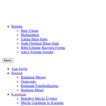
İletişim
Bize Ulaşın
Muhtarlıklar
Zabıta İhbar Hattı
Halk Otobüsü İhbar Hattı
Bilgi Edinme Başvuru Formu
Sıkça Sorulan Sorular
Menü
Ana Sayfa
Başkan
Başkanın Mesajı
Özgeçmiş
Başkanla Fotoğraflarımız
Başkana Mesaj
Kurumsal
Belediye Meclis Üyeleri
Meclis Gündemi ve Kararlar