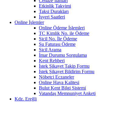
Cenaze İlanları
Etkinlik Takvimi
Taksi Durakları
İşyeri Saatleri
Online İşlemler
Online Ödeme İşlemleri
TC Kimlik No. ile Ödeme
Sicil No. İle Ödeme
Su Faturası Ödeme
Sicil Arama
İmar Durumu Sorgulama
Kent Rehberi
İstek Şikayet Takip Formu
İstek Şikayet Bildirim Formu
Nöbetçi Eczaneler
Online Hava Kalitesi
Bulut Kent Bilgi Sistemi
Vatandaş Memnuniyet Anketi
Kdz. Ereğli