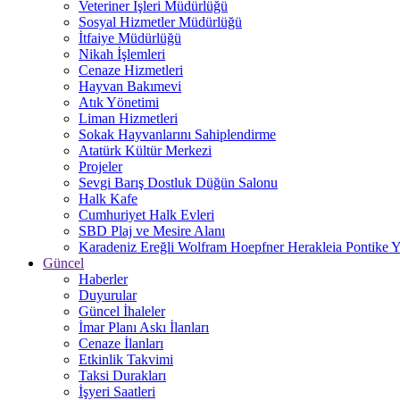
Veteriner İşleri Müdürlüğü
Sosyal Hizmetler Müdürlüğü
İtfaiye Müdürlüğü
Nikah İşlemleri
Cenaze Hizmetleri
Hayvan Bakımevi
Atık Yönetimi
Liman Hizmetleri
Sokak Hayvanlarını Sahiplendirme
Atatürk Kültür Merkezi
Projeler
Sevgi Barış Dostluk Düğün Salonu
Halk Kafe
Cumhuriyet Halk Evleri
SBD Plaj ve Mesire Alanı
Karadeniz Ereğli Wolfram Hoepfner Herakleia Pontike Y
Güncel
Haberler
Duyurular
Güncel İhaleler
İmar Planı Askı İlanları
Cenaze İlanları
Etkinlik Takvimi
Taksi Durakları
İşyeri Saatleri