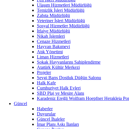
Ulaşım Hizmetleri Müdürlüğü
Temizlik İşleri Müdürlüğü
Zabıta Müdürlüğü
Veteriner İşleri Müdürlüğü
Sosyal Hizmetler Müdürlüğü
İtfaiye Müdürlüğü
Nikah İşlemleri
Cenaze Hizmetleri
Hayvan Bakımevi
Atık Yönetimi
Liman Hizmetleri
Sokak Hayvanlarını Sahiplendirme
Atatürk Kültür Merkezi
Projeler
Sevgi Barış Dostluk Düğün Salonu
Halk Kafe
Cumhuriyet Halk Evleri
SBD Plaj ve Mesire Alanı
Karadeniz Ereğli Wolfram Hoepfner Herakleia Pon
Güncel
Haberler
Duyurular
Güncel İhaleler
İmar Planı Askı İlanları