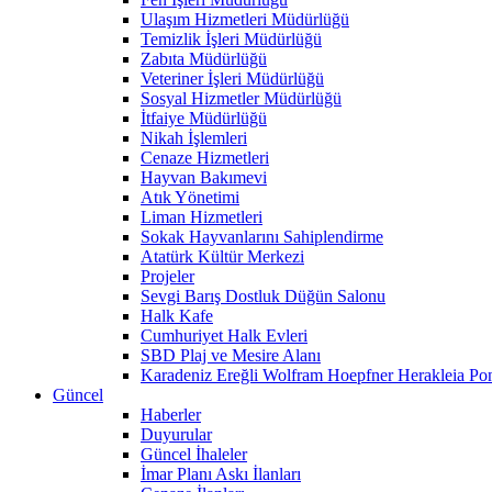
Ulaşım Hizmetleri Müdürlüğü
Temizlik İşleri Müdürlüğü
Zabıta Müdürlüğü
Veteriner İşleri Müdürlüğü
Sosyal Hizmetler Müdürlüğü
İtfaiye Müdürlüğü
Nikah İşlemleri
Cenaze Hizmetleri
Hayvan Bakımevi
Atık Yönetimi
Liman Hizmetleri
Sokak Hayvanlarını Sahiplendirme
Atatürk Kültür Merkezi
Projeler
Sevgi Barış Dostluk Düğün Salonu
Halk Kafe
Cumhuriyet Halk Evleri
SBD Plaj ve Mesire Alanı
Karadeniz Ereğli Wolfram Hoepfner Herakleia Pon
Güncel
Haberler
Duyurular
Güncel İhaleler
İmar Planı Askı İlanları