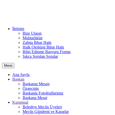
İletişim
Bize Ulaşın
Muhtarlıklar
Zabıta İhbar Hattı
Halk Otobüsü İhbar Hattı
Bilgi Edinme Başvuru Formu
Sıkça Sorulan Sorular
Menü
Ana Sayfa
Başkan
Başkanın Mesajı
Özgeçmiş
Başkanla Fotoğraflarımız
Başkana Mesaj
Kurumsal
Belediye Meclis Üyeleri
Meclis Gündemi ve Kararlar