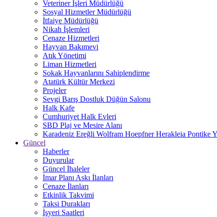
Veteriner İşleri Müdürlüğü
Sosyal Hizmetler Müdürlüğü
İtfaiye Müdürlüğü
Nikah İşlemleri
Cenaze Hizmetleri
Hayvan Bakımevi
Atık Yönetimi
Liman Hizmetleri
Sokak Hayvanlarını Sahiplendirme
Atatürk Kültür Merkezi
Projeler
Sevgi Barış Dostluk Düğün Salonu
Halk Kafe
Cumhuriyet Halk Evleri
SBD Plaj ve Mesire Alanı
Karadeniz Ereğli Wolfram Hoepfner Herakleia Pontike Y
Güncel
Haberler
Duyurular
Güncel İhaleler
İmar Planı Askı İlanları
Cenaze İlanları
Etkinlik Takvimi
Taksi Durakları
İşyeri Saatleri