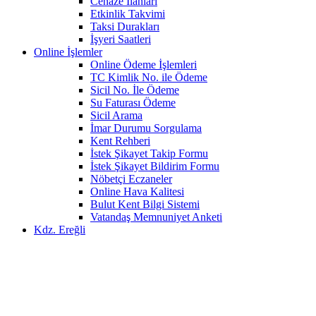
Cenaze İlanları
Etkinlik Takvimi
Taksi Durakları
İşyeri Saatleri
Online İşlemler
Online Ödeme İşlemleri
TC Kimlik No. ile Ödeme
Sicil No. İle Ödeme
Su Faturası Ödeme
Sicil Arama
İmar Durumu Sorgulama
Kent Rehberi
İstek Şikayet Takip Formu
İstek Şikayet Bildirim Formu
Nöbetçi Eczaneler
Online Hava Kalitesi
Bulut Kent Bilgi Sistemi
Vatandaş Memnuniyet Anketi
Kdz. Ereğli