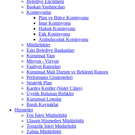
Belediye Encümeni
Başkan Yardımcıları
Komisyonlar
Plan ve Bütçe Komisyonu
İmar Komisyonu
Hukuk Komisyonu
Etik Komisyonu
Arabuluculuk Komisyonu
Müdürlükler
Eski Belediye Başkanları
Kurumsal Yapı
Misyon - Vizyon
Faaliyet Raporları
Kurumsal Mali Durum ve Beklenti Raporu
Performans Göstergeleri
Stratejik Plan
Kardeş Kentler (Sister Cities)
Üyelik Bulunan Birlikler
Kurumsal Logolar
Basılı Kaynaklar
Hizmetler
Fen İşleri Müdürlüğü
Ulaşım Hizmetleri Müdürlüğü
Temizlik İşleri Müdürlüğü
Zabıta Müdürlüğü