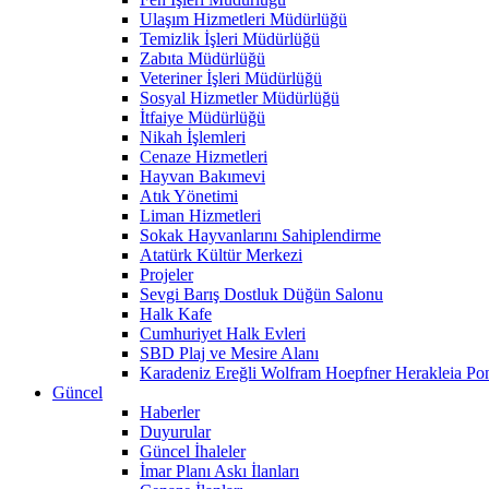
Ulaşım Hizmetleri Müdürlüğü
Temizlik İşleri Müdürlüğü
Zabıta Müdürlüğü
Veteriner İşleri Müdürlüğü
Sosyal Hizmetler Müdürlüğü
İtfaiye Müdürlüğü
Nikah İşlemleri
Cenaze Hizmetleri
Hayvan Bakımevi
Atık Yönetimi
Liman Hizmetleri
Sokak Hayvanlarını Sahiplendirme
Atatürk Kültür Merkezi
Projeler
Sevgi Barış Dostluk Düğün Salonu
Halk Kafe
Cumhuriyet Halk Evleri
SBD Plaj ve Mesire Alanı
Karadeniz Ereğli Wolfram Hoepfner Herakleia Pon
Güncel
Haberler
Duyurular
Güncel İhaleler
İmar Planı Askı İlanları