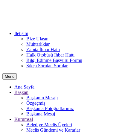
İletişim
Bize Ulaşın
Muhtarlıklar
Zabıta İhbar Hattı
Halk Otobüsü İhbar Hattı
Bilgi Edinme Başvuru Formu
Sıkça Sorulan Sorular
Menü
Ana Sayfa
Başkan
Başkanın Mesajı
Özgeçmiş
Başkanla Fotoğraflarımız
Başkana Mesaj
Kurumsal
Belediye Meclis Üyeleri
Meclis Gündemi ve Kararlar