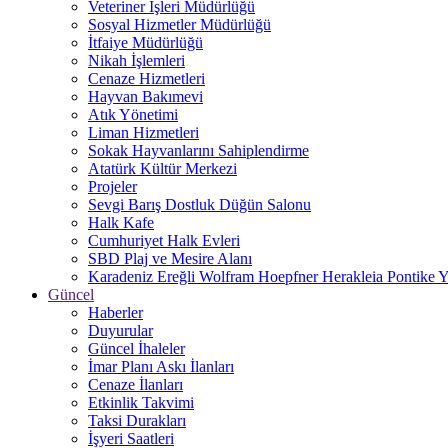
Veteriner İşleri Müdürlüğü
Sosyal Hizmetler Müdürlüğü
İtfaiye Müdürlüğü
Nikah İşlemleri
Cenaze Hizmetleri
Hayvan Bakımevi
Atık Yönetimi
Liman Hizmetleri
Sokak Hayvanlarını Sahiplendirme
Atatürk Kültür Merkezi
Projeler
Sevgi Barış Dostluk Düğün Salonu
Halk Kafe
Cumhuriyet Halk Evleri
SBD Plaj ve Mesire Alanı
Karadeniz Ereğli Wolfram Hoepfner Herakleia Pontike Y
Güncel
Haberler
Duyurular
Güncel İhaleler
İmar Planı Askı İlanları
Cenaze İlanları
Etkinlik Takvimi
Taksi Durakları
İşyeri Saatleri