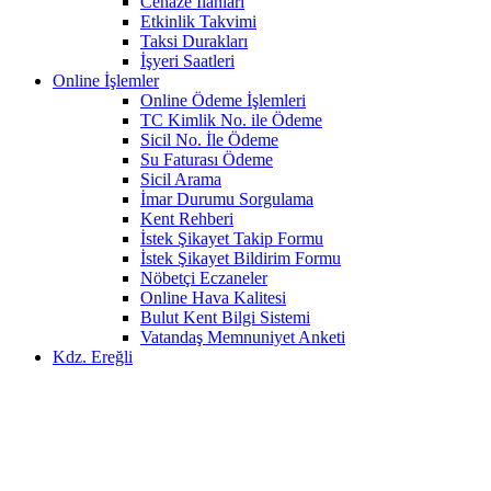
Cenaze İlanları
Etkinlik Takvimi
Taksi Durakları
İşyeri Saatleri
Online İşlemler
Online Ödeme İşlemleri
TC Kimlik No. ile Ödeme
Sicil No. İle Ödeme
Su Faturası Ödeme
Sicil Arama
İmar Durumu Sorgulama
Kent Rehberi
İstek Şikayet Takip Formu
İstek Şikayet Bildirim Formu
Nöbetçi Eczaneler
Online Hava Kalitesi
Bulut Kent Bilgi Sistemi
Vatandaş Memnuniyet Anketi
Kdz. Ereğli