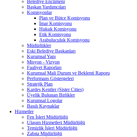
Belediye Encümeni
Başkan Yardımcıları
Komisyonlar
Plan ve Bütçe Komisyonu
İmar Komisyonu
Hukuk Komisyonu
Etik Komisyonu
Arabuluculuk Komisyonu
Müdürlükler
Eski Belediye Başkanları
Kurumsal Yapı
Misyon - Vizyon
Faaliyet Raporları
Kurumsal Mali Durum ve Beklenti Raporu
Performans Göstergeleri
Stratejik Plan
Kardeş Kentler (Sister Cities)
Üyelik Bulunan Birlikler
Kurumsal Logolar
Basılı Kaynaklar
Hizmetler
Fen İşleri Müdürlüğü
Ulaşım Hizmetleri Müdürlüğü
Temizlik İşleri Müdürlüğü
Zabıta Müdürlüğü