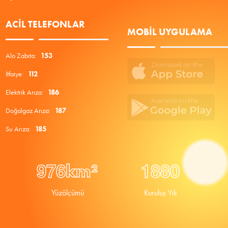
ACIL TELEFONLAR
MOBIL UYGULAMA
Alo Zabıta:
153
İtfaiye:
112
Elektrik Arıza:
186
Doğalgaz Arıza:
187
Su Arıza:
185
9
7
6
1
8
8
0
km²
Yüzölçümü
Kuruluş Yılı