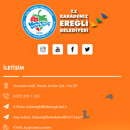
İLETIŞIM
Murtaza Mah. Hasan Arslan Sok. No:39
0372 333 1 333
E-Posta: kdzeregli@kdzeregli.bel.tr
Kep Adresi: kdzereglibelediyesi@hs01.kep.tr
KVKK Aydınlatma Metni