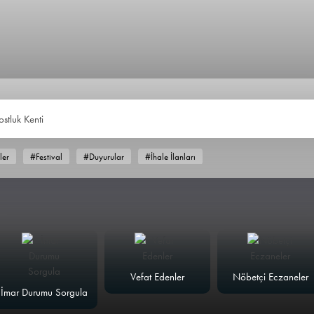
ostluk Kenti
ler
#Festival
#Duyurular
#İhale İlanları
Vefat Edenler
Nöbetçi Eczaneler
İmar Durumu Sorgula