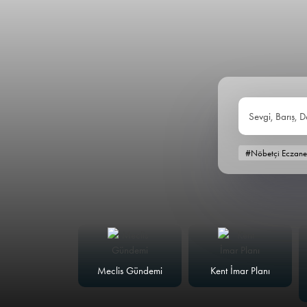
Sevgi, Barış, D
#Nöbetçi Eczane
alk Masası
Meclis Gündemi
Kent İmar Planı