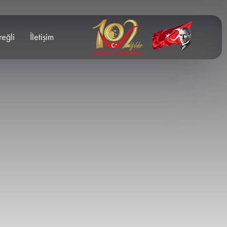
reğli
İletişim