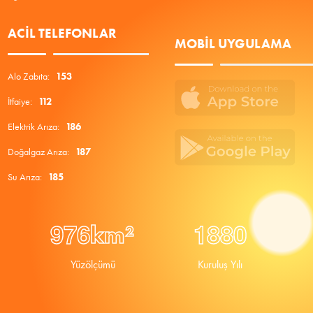
ACIL TELEFONLAR
MOBIL UYGULAMA
Alo Zabıta:
153
İtfaiye:
112
Elektrik Arıza:
186
Doğalgaz Arıza:
187
Su Arıza:
185
9
7
6
1
8
8
0
km²
Yüzölçümü
Kuruluş Yılı