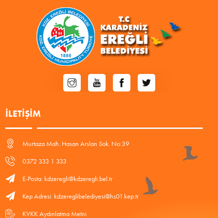
İLETIŞIM
Murtaza Mah. Hasan Arslan Sok. No:39
0372 333 1 333
E-Posta: kdzeregli@kdzeregli.bel.tr
Kep Adresi: kdzereglibelediyesi@hs01.kep.tr
KVKK Aydınlatma Metni