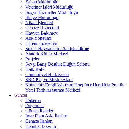
Zabıta Müdürlüğü
Veteriner İşleri Müdürlüğü
Sosyal Hizmetler Müdürlüğü
İtfaiye Müdürlüğü
Nikah İşlemleri
Cenaze Hizmetleri
Hayvan Bakımevi
Atık Yönetimi
Liman Hizmetleri
Sokak Hayvanlarını Sahiplendirme
Atatürk Kültür Merkezi
Projeler
Sevgi Barış Dostluk Düğün Salonu
Halk Kafe
Cumhuriyet Halk Evleri
SBD Plaj ve Mesire Alanı
Karadeniz Ereğli Wolfram Hoepfner Herakleia Pontike
Yerel Tarih Araştırma Merkezi
Güncel
Haberler
Duyurular
Güncel İhaleler
İmar Planı Askı İlanları
Cenaze İlanları
Etkinlik Takvimi