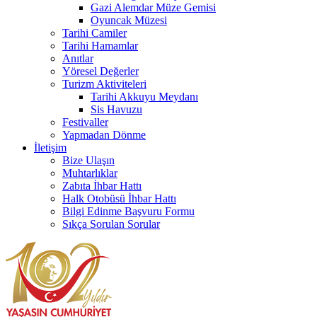
Gazi Alemdar Müze Gemisi
Oyuncak Müzesi
Tarihi Camiler
Tarihi Hamamlar
Anıtlar
Yöresel Değerler
Turizm Aktiviteleri
Tarihi Akkuyu Meydanı
Sis Havuzu
Festivaller
Yapmadan Dönme
İletişim
Bize Ulaşın
Muhtarlıklar
Zabıta İhbar Hattı
Halk Otobüsü İhbar Hattı
Bilgi Edinme Başvuru Formu
Sıkça Sorulan Sorular