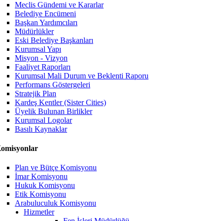
Meclis Gündemi ve Kararlar
Belediye Encümeni
Başkan Yardımcıları
Müdürlükler
Eski Belediye Başkanları
Kurumsal Yapı
Misyon - Vizyon
Faaliyet Raporları
Kurumsal Mali Durum ve Beklenti Raporu
Performans Göstergeleri
Stratejik Plan
Kardeş Kentler (Sister Cities)
Üyelik Bulunan Birlikler
Kurumsal Logolar
Basılı Kaynaklar
omisyonlar
Plan ve Bütçe Komisyonu
İmar Komisyonu
Hukuk Komisyonu
Etik Komisyonu
Arabuluculuk Komisyonu
Hizmetler
Fen İşleri Müdürlüğü