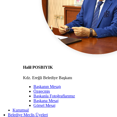
Halil POSBIYIK
Kdz. Ereğli Belediye Başkanı
Başkanın Mesajı
Özgeçmiş
Başkanla Fotoğraflarımız
Başkana Mesaj
Görsel Mesaj
Kurumsal
Belediye Meclis Üyeleri