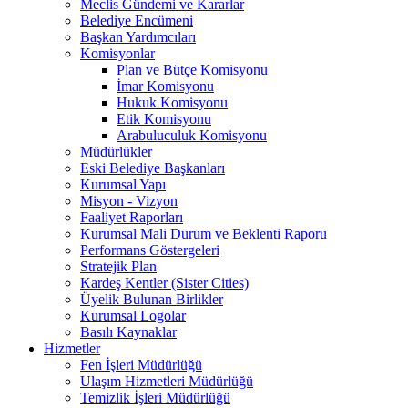
Meclis Gündemi ve Kararlar
Belediye Encümeni
Başkan Yardımcıları
Komisyonlar
Plan ve Bütçe Komisyonu
İmar Komisyonu
Hukuk Komisyonu
Etik Komisyonu
Arabuluculuk Komisyonu
Müdürlükler
Eski Belediye Başkanları
Kurumsal Yapı
Misyon - Vizyon
Faaliyet Raporları
Kurumsal Mali Durum ve Beklenti Raporu
Performans Göstergeleri
Stratejik Plan
Kardeş Kentler (Sister Cities)
Üyelik Bulunan Birlikler
Kurumsal Logolar
Basılı Kaynaklar
Hizmetler
Fen İşleri Müdürlüğü
Ulaşım Hizmetleri Müdürlüğü
Temizlik İşleri Müdürlüğü