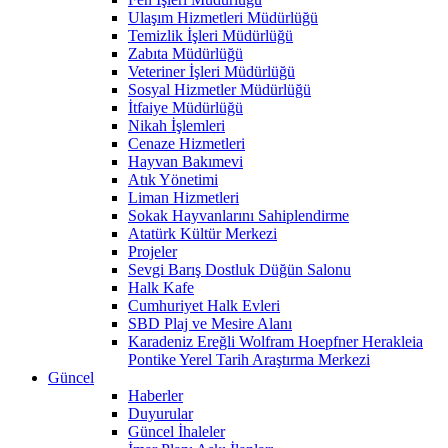
Ulaşım Hizmetleri Müdürlüğü
Temizlik İşleri Müdürlüğü
Zabıta Müdürlüğü
Veteriner İşleri Müdürlüğü
Sosyal Hizmetler Müdürlüğü
İtfaiye Müdürlüğü
Nikah İşlemleri
Cenaze Hizmetleri
Hayvan Bakımevi
Atık Yönetimi
Liman Hizmetleri
Sokak Hayvanlarını Sahiplendirme
Atatürk Kültür Merkezi
Projeler
Sevgi Barış Dostluk Düğün Salonu
Halk Kafe
Cumhuriyet Halk Evleri
SBD Plaj ve Mesire Alanı
Karadeniz Ereğli Wolfram Hoepfner Herakleia
Pontike Yerel Tarih Araştırma Merkezi
Güncel
Haberler
Duyurular
Güncel İhaleler