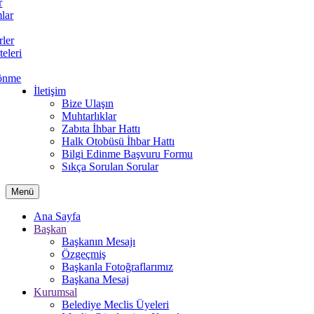
r
lar
rler
teleri
önme
İletişim
Bize Ulaşın
Muhtarlıklar
Zabıta İhbar Hattı
Halk Otobüsü İhbar Hattı
Bilgi Edinme Başvuru Formu
Sıkça Sorulan Sorular
Menü
Ana Sayfa
Başkan
Başkanın Mesajı
Özgeçmiş
Başkanla Fotoğraflarımız
Başkana Mesaj
Kurumsal
Belediye Meclis Üyeleri