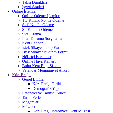
Taksi Durakları
İşyeri Saatleri
Online İşlemler
Online Ödeme İşlemleri
TC Kimlik No. ile Ödeme
Sicil No. İle Ödeme
Su Faturası Ödeme
Sicil Arama
İmar Durumu Sorgulama
Kent Rehberi
İstek Şikayet Takip Formu
İstek Şikayet Bildirim Formu
Nöbetçi Eczaneler
Online Hava Kalitesi
Bulut Kent Bilgi Sistemi
Vatandaş Memnuniyet Anketi
Kdz. Ereğli
Genel Bilgiler
Kdz. Ereğli Tarihi
Demografik Yapı
Efsaneler ve Tarihsel Süreç
Tarihi Yerler
Mağaralar
Müzeler
Kdz. Ereğli Belediyesi Kent Müzesi