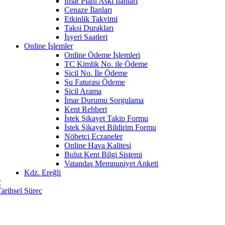
İmar Planı Askı İlanları
Cenaze İlanları
Etkinlik Takvimi
Taksi Durakları
İşyeri Saatleri
Online İşlemler
Online Ödeme İşlemleri
TC Kimlik No. ile Ödeme
Sicil No. İle Ödeme
Su Faturası Ödeme
Sicil Arama
İmar Durumu Sorgulama
Kent Rehberi
İstek Şikayet Takip Formu
İstek Şikayet Bildirim Formu
Nöbetçi Eczaneler
Online Hava Kalitesi
Bulut Kent Bilgi Sistemi
Vatandaş Memnuniyet Anketi
Kdz. Ereğli
r
Tarihsel Süreç