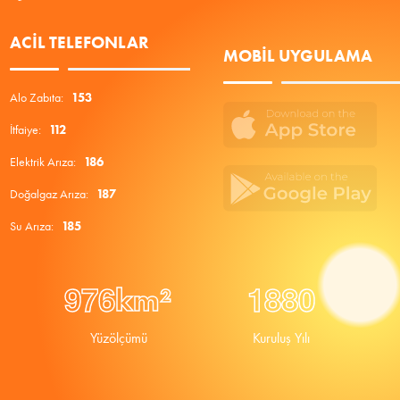
ACIL TELEFONLAR
MOBIL UYGULAMA
Alo Zabıta:
153
İtfaiye:
112
Elektrik Arıza:
186
Doğalgaz Arıza:
187
Su Arıza:
185
9
7
6
1
8
8
0
km²
Yüzölçümü
Kuruluş Yılı