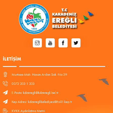
İLETIŞIM
Murtaza Mah. Hasan Arslan Sok. No:39
0372 333 1 333
E-Posta: kdzeregli@kdzeregli.bel.tr
Kep Adresi: kdzereglibelediyesi@hs01.kep.tr
KVKK Aydınlatma Metni