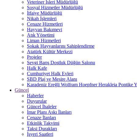
Veteriner İşleri Müdürlüğü
Sosyal Hizmetler Müdürlüğü
İtfaiye Müdürlüğü
Nikah İşlemleri
Cenaze Hizmetleri
Hayvan Bakımevi
Atık Yönetimi
Liman Hizmetleri
Sokak Hayvanlarını Sahiplendirme
Atatürk Kültür Merkezi
Projeler
Sevgi Barış Dostluk Düğün Salonu
Halk Kafe
Cumhuriyet Halk Evleri
SBD Plaj ve Mesire Alanı
Karadeniz Ereğli Wolfram Hoepfner Herakleia Pontike Y
Güncel
Haberler
Duyurular
Güncel İhaleler
İmar Planı Askı İlanları
Cenaze İlanları
Etkinlik Takvimi
Taksi Durakları
İşyeri Saatleri