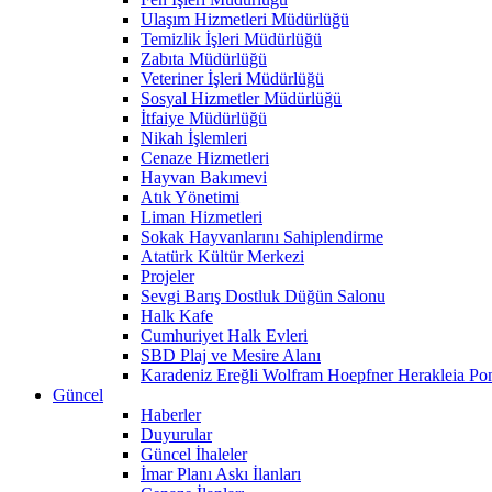
Ulaşım Hizmetleri Müdürlüğü
Temizlik İşleri Müdürlüğü
Zabıta Müdürlüğü
Veteriner İşleri Müdürlüğü
Sosyal Hizmetler Müdürlüğü
İtfaiye Müdürlüğü
Nikah İşlemleri
Cenaze Hizmetleri
Hayvan Bakımevi
Atık Yönetimi
Liman Hizmetleri
Sokak Hayvanlarını Sahiplendirme
Atatürk Kültür Merkezi
Projeler
Sevgi Barış Dostluk Düğün Salonu
Halk Kafe
Cumhuriyet Halk Evleri
SBD Plaj ve Mesire Alanı
Karadeniz Ereğli Wolfram Hoepfner Herakleia Pon
Güncel
Haberler
Duyurular
Güncel İhaleler
İmar Planı Askı İlanları