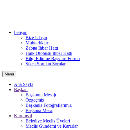
İletişim
Bize Ulaşın
Muhtarlıklar
Zabıta İhbar Hattı
Halk Otobüsü İhbar Hattı
Bilgi Edinme Başvuru Formu
Sıkça Sorulan Sorular
Menü
Ana Sayfa
Başkan
Başkanın Mesajı
Özgeçmiş
Başkanla Fotoğraflarımız
Başkana Mesaj
Kurumsal
Belediye Meclis Üyeleri
Meclis Gündemi ve Kararlar