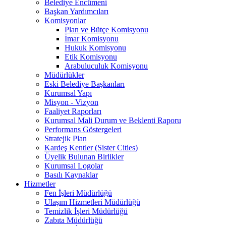
Belediye Encümeni
Başkan Yardımcıları
Komisyonlar
Plan ve Bütçe Komisyonu
İmar Komisyonu
Hukuk Komisyonu
Etik Komisyonu
Arabuluculuk Komisyonu
Müdürlükler
Eski Belediye Başkanları
Kurumsal Yapı
Misyon - Vizyon
Faaliyet Raporları
Kurumsal Mali Durum ve Beklenti Raporu
Performans Göstergeleri
Stratejik Plan
Kardeş Kentler (Sister Cities)
Üyelik Bulunan Birlikler
Kurumsal Logolar
Basılı Kaynaklar
Hizmetler
Fen İşleri Müdürlüğü
Ulaşım Hizmetleri Müdürlüğü
Temizlik İşleri Müdürlüğü
Zabıta Müdürlüğü