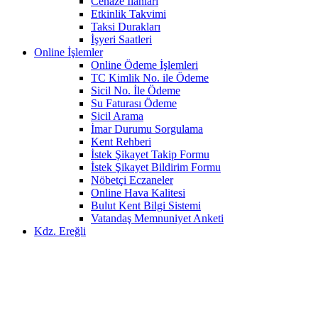
Cenaze İlanları
Etkinlik Takvimi
Taksi Durakları
İşyeri Saatleri
Online İşlemler
Online Ödeme İşlemleri
TC Kimlik No. ile Ödeme
Sicil No. İle Ödeme
Su Faturası Ödeme
Sicil Arama
İmar Durumu Sorgulama
Kent Rehberi
İstek Şikayet Takip Formu
İstek Şikayet Bildirim Formu
Nöbetçi Eczaneler
Online Hava Kalitesi
Bulut Kent Bilgi Sistemi
Vatandaş Memnuniyet Anketi
Kdz. Ereğli