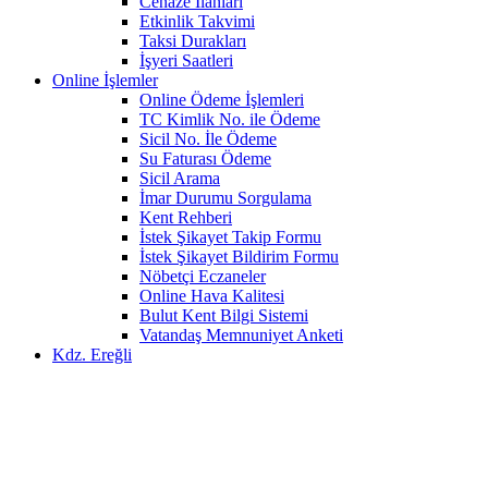
Cenaze İlanları
Etkinlik Takvimi
Taksi Durakları
İşyeri Saatleri
Online İşlemler
Online Ödeme İşlemleri
TC Kimlik No. ile Ödeme
Sicil No. İle Ödeme
Su Faturası Ödeme
Sicil Arama
İmar Durumu Sorgulama
Kent Rehberi
İstek Şikayet Takip Formu
İstek Şikayet Bildirim Formu
Nöbetçi Eczaneler
Online Hava Kalitesi
Bulut Kent Bilgi Sistemi
Vatandaş Memnuniyet Anketi
Kdz. Ereğli