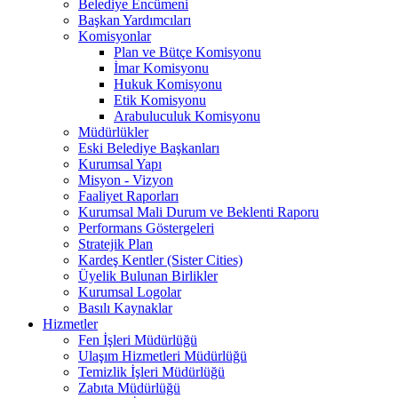
Belediye Encümeni
Başkan Yardımcıları
Komisyonlar
Plan ve Bütçe Komisyonu
İmar Komisyonu
Hukuk Komisyonu
Etik Komisyonu
Arabuluculuk Komisyonu
Müdürlükler
Eski Belediye Başkanları
Kurumsal Yapı
Misyon - Vizyon
Faaliyet Raporları
Kurumsal Mali Durum ve Beklenti Raporu
Performans Göstergeleri
Stratejik Plan
Kardeş Kentler (Sister Cities)
Üyelik Bulunan Birlikler
Kurumsal Logolar
Basılı Kaynaklar
Hizmetler
Fen İşleri Müdürlüğü
Ulaşım Hizmetleri Müdürlüğü
Temizlik İşleri Müdürlüğü
Zabıta Müdürlüğü