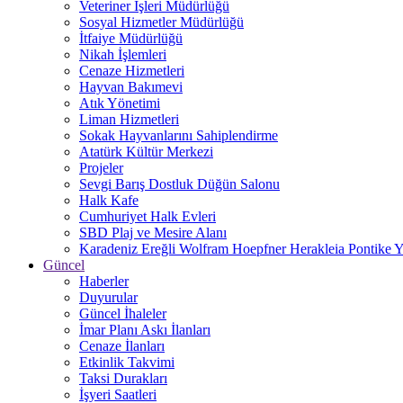
Veteriner İşleri Müdürlüğü
Sosyal Hizmetler Müdürlüğü
İtfaiye Müdürlüğü
Nikah İşlemleri
Cenaze Hizmetleri
Hayvan Bakımevi
Atık Yönetimi
Liman Hizmetleri
Sokak Hayvanlarını Sahiplendirme
Atatürk Kültür Merkezi
Projeler
Sevgi Barış Dostluk Düğün Salonu
Halk Kafe
Cumhuriyet Halk Evleri
SBD Plaj ve Mesire Alanı
Karadeniz Ereğli Wolfram Hoepfner Herakleia Pontike Y
Güncel
Haberler
Duyurular
Güncel İhaleler
İmar Planı Askı İlanları
Cenaze İlanları
Etkinlik Takvimi
Taksi Durakları
İşyeri Saatleri