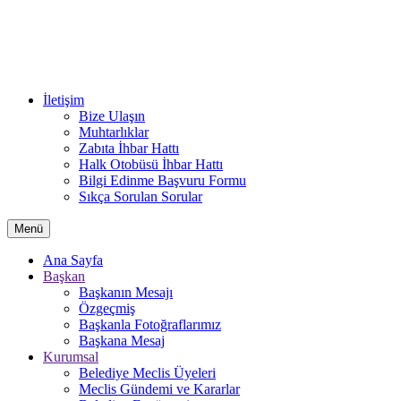
İletişim
Bize Ulaşın
Muhtarlıklar
Zabıta İhbar Hattı
Halk Otobüsü İhbar Hattı
Bilgi Edinme Başvuru Formu
Sıkça Sorulan Sorular
Menü
Ana Sayfa
Başkan
Başkanın Mesajı
Özgeçmiş
Başkanla Fotoğraflarımız
Başkana Mesaj
Kurumsal
Belediye Meclis Üyeleri
Meclis Gündemi ve Kararlar