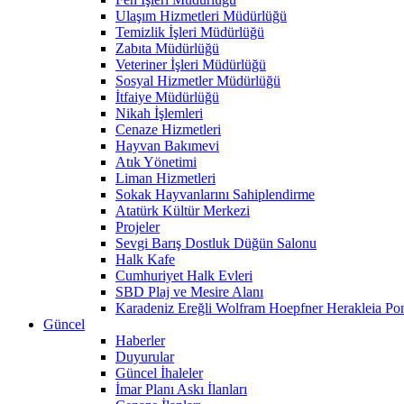
Ulaşım Hizmetleri Müdürlüğü
Temizlik İşleri Müdürlüğü
Zabıta Müdürlüğü
Veteriner İşleri Müdürlüğü
Sosyal Hizmetler Müdürlüğü
İtfaiye Müdürlüğü
Nikah İşlemleri
Cenaze Hizmetleri
Hayvan Bakımevi
Atık Yönetimi
Liman Hizmetleri
Sokak Hayvanlarını Sahiplendirme
Atatürk Kültür Merkezi
Projeler
Sevgi Barış Dostluk Düğün Salonu
Halk Kafe
Cumhuriyet Halk Evleri
SBD Plaj ve Mesire Alanı
Karadeniz Ereğli Wolfram Hoepfner Herakleia Pon
Güncel
Haberler
Duyurular
Güncel İhaleler
İmar Planı Askı İlanları