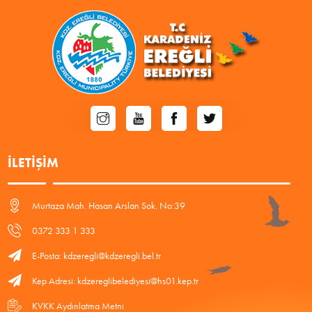
İLETIŞIM
Murtaza Mah. Hasan Arslan Sok. No:39
0372 333 1 333
E-Posta: kdzeregli@kdzeregli.bel.tr
Kep Adresi: kdzereglibelediyesi@hs01.kep.tr
KVKK Aydınlatma Metni