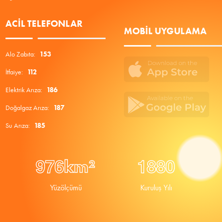
ACIL TELEFONLAR
MOBIL UYGULAMA
Alo Zabıta:
153
İtfaiye:
112
Elektrik Arıza:
186
Doğalgaz Arıza:
187
Su Arıza:
185
9
7
6
1
8
8
0
km²
Yüzölçümü
Kuruluş Yılı