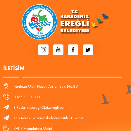
İLETIŞIM
Murtaza Mah. Hasan Arslan Sok. No:39
0372 333 1 333
E-Posta: kdzeregli@kdzeregli.bel.tr
Kep Adresi: kdzereglibelediyesi@hs01.kep.tr
KVKK Aydınlatma Metni