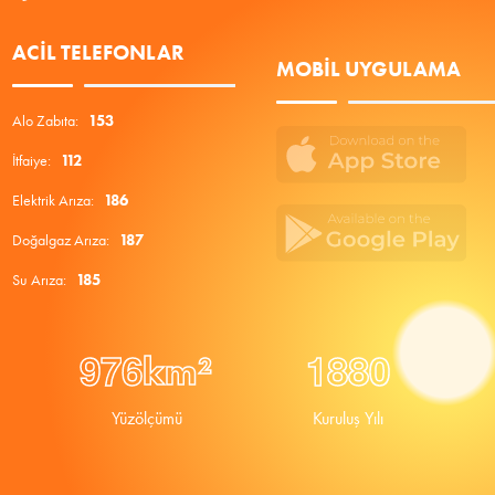
ACIL TELEFONLAR
MOBIL UYGULAMA
Alo Zabıta:
153
İtfaiye:
112
Elektrik Arıza:
186
Doğalgaz Arıza:
187
Su Arıza:
185
9
7
6
1
8
8
0
km²
Yüzölçümü
Kuruluş Yılı