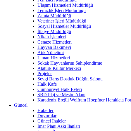
Ulaşım Hizmetleri Müdürlüğü
Temizlik İşleri Müdürlüğü
Zabıta Müdürlüğü
Veteriner İşleri Müdürlüğü
Sosyal Hizmetler Müdürlüğü
İtfaiye Müdürlüğü
Nikah İşlemleri
Cenaze Hizmetleri
Hayvan Bakımevi
Atık Yönetimi
Liman Hizmetleri
Sokak Hayvanlarını Sahiplendirme
Atatürk Kültür Merkezi
Projeler
Sevgi Barış Dostluk Düğün Salonu
Halk Kafe
Cumhuriyet Halk Evleri
SBD Plaj ve Mesire Alanı
Karadeniz Ereğli Wolfram Hoepfner Herakleia Pon
Güncel
Haberler
Duyurular
Güncel İhaleler
İmar Planı Askı İlanları