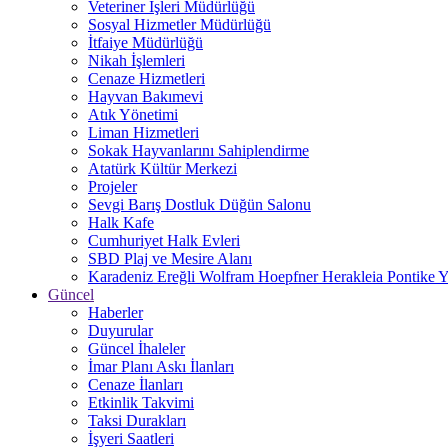
Veteriner İşleri Müdürlüğü
Sosyal Hizmetler Müdürlüğü
İtfaiye Müdürlüğü
Nikah İşlemleri
Cenaze Hizmetleri
Hayvan Bakımevi
Atık Yönetimi
Liman Hizmetleri
Sokak Hayvanlarını Sahiplendirme
Atatürk Kültür Merkezi
Projeler
Sevgi Barış Dostluk Düğün Salonu
Halk Kafe
Cumhuriyet Halk Evleri
SBD Plaj ve Mesire Alanı
Karadeniz Ereğli Wolfram Hoepfner Herakleia Pontike Y
Güncel
Haberler
Duyurular
Güncel İhaleler
İmar Planı Askı İlanları
Cenaze İlanları
Etkinlik Takvimi
Taksi Durakları
İşyeri Saatleri