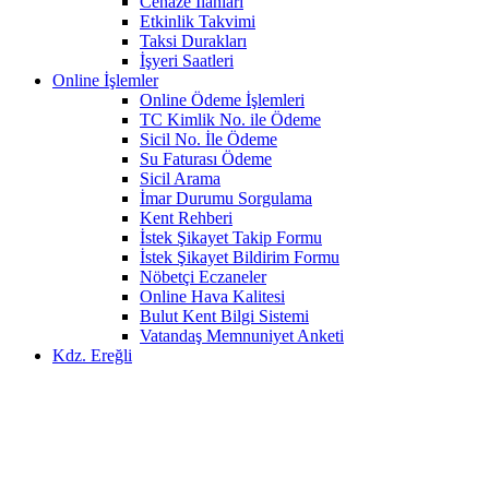
Cenaze İlanları
Etkinlik Takvimi
Taksi Durakları
İşyeri Saatleri
Online İşlemler
Online Ödeme İşlemleri
TC Kimlik No. ile Ödeme
Sicil No. İle Ödeme
Su Faturası Ödeme
Sicil Arama
İmar Durumu Sorgulama
Kent Rehberi
İstek Şikayet Takip Formu
İstek Şikayet Bildirim Formu
Nöbetçi Eczaneler
Online Hava Kalitesi
Bulut Kent Bilgi Sistemi
Vatandaş Memnuniyet Anketi
Kdz. Ereğli