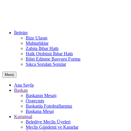
İletişim
Bize Ulaşın
Muhtarlıklar
Zabıta İhbar Hattı
Halk Otobüsü İhbar Hattı
Bilgi Edinme Başvuru Formu
Sıkça Sorulan Sorular
Menü
Ana Sayfa
Başkan
Başkanın Mesajı
Özgeçmiş
Başkanla Fotoğraflarımız
Başkana Mesaj
Kurumsal
Belediye Meclis Üyeleri
Meclis Gündemi ve Kararlar