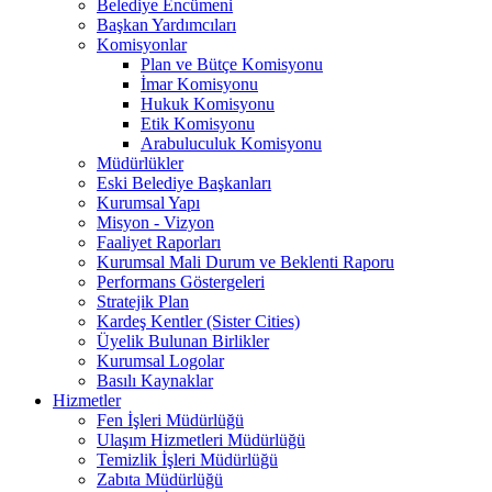
Belediye Encümeni
Başkan Yardımcıları
Komisyonlar
Plan ve Bütçe Komisyonu
İmar Komisyonu
Hukuk Komisyonu
Etik Komisyonu
Arabuluculuk Komisyonu
Müdürlükler
Eski Belediye Başkanları
Kurumsal Yapı
Misyon - Vizyon
Faaliyet Raporları
Kurumsal Mali Durum ve Beklenti Raporu
Performans Göstergeleri
Stratejik Plan
Kardeş Kentler (Sister Cities)
Üyelik Bulunan Birlikler
Kurumsal Logolar
Basılı Kaynaklar
Hizmetler
Fen İşleri Müdürlüğü
Ulaşım Hizmetleri Müdürlüğü
Temizlik İşleri Müdürlüğü
Zabıta Müdürlüğü