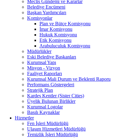
Meclis Gündemi ve Kararlar
Belediye Encümeni
Başkan Yardımcıları
Komisyonlar
Plan ve Bütçe Komisyonu
İmar Komisyonu
Hukuk Komisyonu
Etik Komisyonu
Arabuluculuk Komisyonu
Müdürlükler
Eski Belediye Başkanları
Kurumsal Yapı
Misyon - Vizyon
Faaliyet Raporları
Kurumsal Mali Durum ve Beklenti Raporu
Performans Göstergeleri
Stratejik Plan
Kardeş Kentler (Sister Cities)
Üyelik Bulunan Birlikler
Kurumsal Logolar
Basılı Kaynaklar
Hizmetler
Fen İşleri Müdürlüğü
Ulaşım Hizmetleri Müdürlüğü
Temizlik İşleri Müdürlüğü