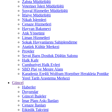
Zabıta Müdürlüğü
Veteriner İşleri Müdürlüğü
Sosyal Hizmetler Müdürlüğü
İtfaiye Müdürlüğü
Nikah İşlemleri
Cenaze Hizmetleri
Hayvan Bakımevi
Atık Yönetimi
Liman Hizmetleri
Sokak Hayvanlarını Sahiplendirme
Atatürk Kültür Merkezi
Projeler
Sevgi Barış Dostluk Düğün Salonu
Halk Kafe
Cumhuriyet Halk Evleri
SBD Plaj ve Mesire Alanı
Karadeniz Ereğli Wolfram Hoepfner Herakleia Pontike
Yerel Tarih Araştırma Merkezi
Güncel
Haberler
Duyurular
Güncel İhaleler
İmar Planı Askı İlanları
Cenaze İlanları
Etkinlik Takvimi