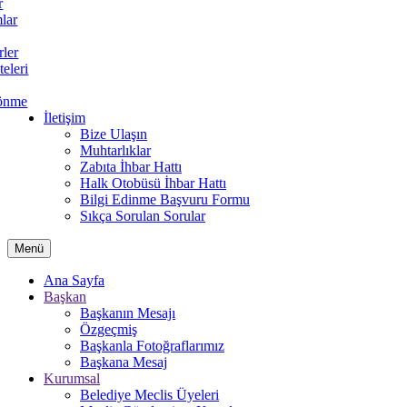
r
lar
rler
teleri
önme
İletişim
Bize Ulaşın
Muhtarlıklar
Zabıta İhbar Hattı
Halk Otobüsü İhbar Hattı
Bilgi Edinme Başvuru Formu
Sıkça Sorulan Sorular
Menü
Ana Sayfa
Başkan
Başkanın Mesajı
Özgeçmiş
Başkanla Fotoğraflarımız
Başkana Mesaj
Kurumsal
Belediye Meclis Üyeleri