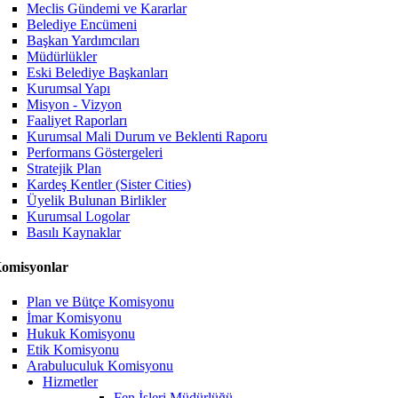
Meclis Gündemi ve Kararlar
Belediye Encümeni
Başkan Yardımcıları
Müdürlükler
Eski Belediye Başkanları
Kurumsal Yapı
Misyon - Vizyon
Faaliyet Raporları
Kurumsal Mali Durum ve Beklenti Raporu
Performans Göstergeleri
Stratejik Plan
Kardeş Kentler (Sister Cities)
Üyelik Bulunan Birlikler
Kurumsal Logolar
Basılı Kaynaklar
omisyonlar
Plan ve Bütçe Komisyonu
İmar Komisyonu
Hukuk Komisyonu
Etik Komisyonu
Arabuluculuk Komisyonu
Hizmetler
Fen İşleri Müdürlüğü