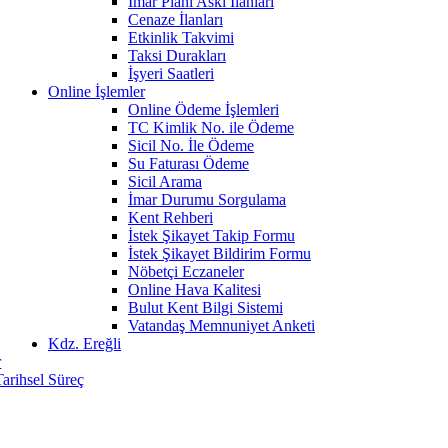
İmar Planı Askı İlanları
Cenaze İlanları
Etkinlik Takvimi
Taksi Durakları
İşyeri Saatleri
Online İşlemler
Online Ödeme İşlemleri
TC Kimlik No. ile Ödeme
Sicil No. İle Ödeme
Su Faturası Ödeme
Sicil Arama
İmar Durumu Sorgulama
Kent Rehberi
İstek Şikayet Takip Formu
İstek Şikayet Bildirim Formu
Nöbetçi Eczaneler
Online Hava Kalitesi
Bulut Kent Bilgi Sistemi
Vatandaş Memnuniyet Anketi
Kdz. Ereğli
r
Tarihsel Süreç