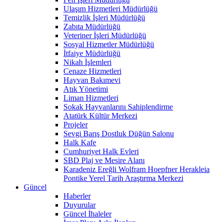
Ulaşım Hizmetleri Müdürlüğü
Temizlik İşleri Müdürlüğü
Zabıta Müdürlüğü
Veteriner İşleri Müdürlüğü
Sosyal Hizmetler Müdürlüğü
İtfaiye Müdürlüğü
Nikah İşlemleri
Cenaze Hizmetleri
Hayvan Bakımevi
Atık Yönetimi
Liman Hizmetleri
Sokak Hayvanlarını Sahiplendirme
Atatürk Kültür Merkezi
Projeler
Sevgi Barış Dostluk Düğün Salonu
Halk Kafe
Cumhuriyet Halk Evleri
SBD Plaj ve Mesire Alanı
Karadeniz Ereğli Wolfram Hoepfner Herakleia
Pontike Yerel Tarih Araştırma Merkezi
Güncel
Haberler
Duyurular
Güncel İhaleler