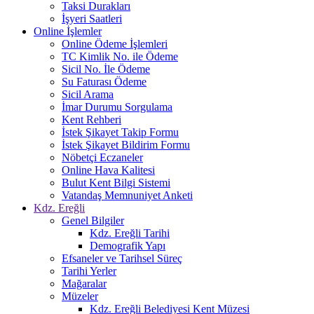
Taksi Durakları
İşyeri Saatleri
Online İşlemler
Online Ödeme İşlemleri
TC Kimlik No. ile Ödeme
Sicil No. İle Ödeme
Su Faturası Ödeme
Sicil Arama
İmar Durumu Sorgulama
Kent Rehberi
İstek Şikayet Takip Formu
İstek Şikayet Bildirim Formu
Nöbetçi Eczaneler
Online Hava Kalitesi
Bulut Kent Bilgi Sistemi
Vatandaş Memnuniyet Anketi
Kdz. Ereğli
Genel Bilgiler
Kdz. Ereğli Tarihi
Demografik Yapı
Efsaneler ve Tarihsel Süreç
Tarihi Yerler
Mağaralar
Müzeler
Kdz. Ereğli Belediyesi Kent Müzesi