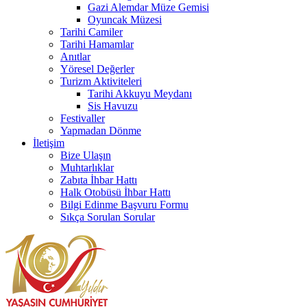
Gazi Alemdar Müze Gemisi
Oyuncak Müzesi
Tarihi Camiler
Tarihi Hamamlar
Anıtlar
Yöresel Değerler
Turizm Aktiviteleri
Tarihi Akkuyu Meydanı
Sis Havuzu
Festivaller
Yapmadan Dönme
İletişim
Bize Ulaşın
Muhtarlıklar
Zabıta İhbar Hattı
Halk Otobüsü İhbar Hattı
Bilgi Edinme Başvuru Formu
Sıkça Sorulan Sorular