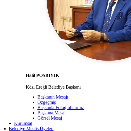
Halil POSBIYIK
Kdz. Ereğli Belediye Başkanı
Başkanın Mesajı
Özgeçmiş
Başkanla Fotoğraflarımız
Başkana Mesaj
Görsel Mesaj
Kurumsal
Belediye Meclis Üyeleri