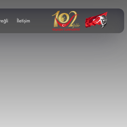
reğli
İletişim