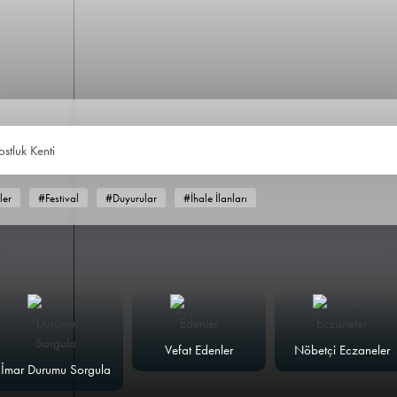
ostluk Kent
ler
#Festival
#Duyurular
#İhale İlanları
Vefat Edenler
Nöbetçi Eczaneler
İmar Durumu Sorgula