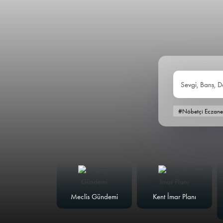
Sevgi, Barış, D
#Nöbetçi Eczane
alk Masası
Meclis Gündemi
Kent İmar Planı