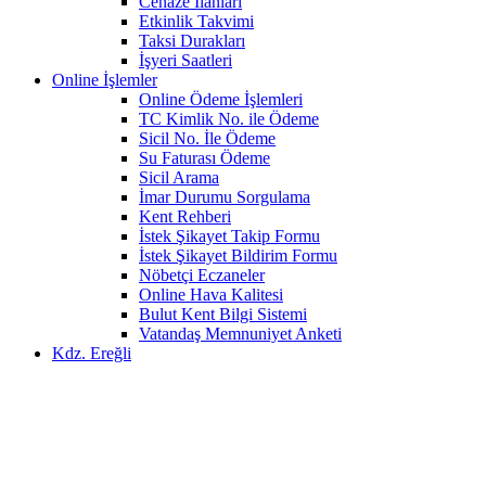
Cenaze İlanları
Etkinlik Takvimi
Taksi Durakları
İşyeri Saatleri
Online İşlemler
Online Ödeme İşlemleri
TC Kimlik No. ile Ödeme
Sicil No. İle Ödeme
Su Faturası Ödeme
Sicil Arama
İmar Durumu Sorgulama
Kent Rehberi
İstek Şikayet Takip Formu
İstek Şikayet Bildirim Formu
Nöbetçi Eczaneler
Online Hava Kalitesi
Bulut Kent Bilgi Sistemi
Vatandaş Memnuniyet Anketi
Kdz. Ereğli