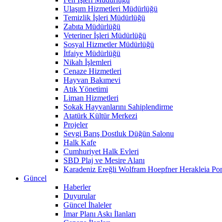
Ulaşım Hizmetleri Müdürlüğü
Temizlik İşleri Müdürlüğü
Zabıta Müdürlüğü
Veteriner İşleri Müdürlüğü
Sosyal Hizmetler Müdürlüğü
İtfaiye Müdürlüğü
Nikah İşlemleri
Cenaze Hizmetleri
Hayvan Bakımevi
Atık Yönetimi
Liman Hizmetleri
Sokak Hayvanlarını Sahiplendirme
Atatürk Kültür Merkezi
Projeler
Sevgi Barış Dostluk Düğün Salonu
Halk Kafe
Cumhuriyet Halk Evleri
SBD Plaj ve Mesire Alanı
Karadeniz Ereğli Wolfram Hoepfner Herakleia Pon
Güncel
Haberler
Duyurular
Güncel İhaleler
İmar Planı Askı İlanları