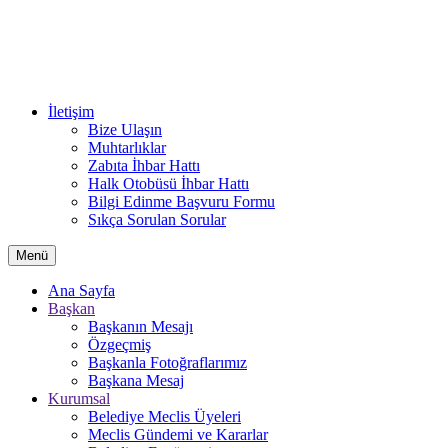
İletişim
Bize Ulaşın
Muhtarlıklar
Zabıta İhbar Hattı
Halk Otobüsü İhbar Hattı
Bilgi Edinme Başvuru Formu
Sıkça Sorulan Sorular
Menü
Ana Sayfa
Başkan
Başkanın Mesajı
Özgeçmiş
Başkanla Fotoğraflarımız
Başkana Mesaj
Kurumsal
Belediye Meclis Üyeleri
Meclis Gündemi ve Kararlar