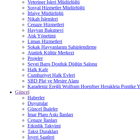
Veteriner İşleri Müdürlüğü
Sosyal Hizmetler Müdürlüğü
İtfaiye Müdürlüğü
Nikah İşlemleri
Cenaze Hizmetleri
Hayvan Bakımevi
Atık Yönetimi
Liman Hizmetleri
Sokak Hayvanlarını Sahiplendirme
Atatürk Kültür Merkezi
Projeler
Sevgi Barış Dostluk Düğün Salonu
Halk Kafe
Cumhuriyet Halk Evleri
SBD Plaj ve Mesire Alanı
Karadeniz Ereğli Wolfram Hoepfner Herakleia Pontike Y
Güncel
Haberler
Duyurular
Güncel İhaleler
İmar Planı Askı İlanları
Cenaze İlanları
Etkinlik Takvimi
Taksi Durakları
İşyeri Saatleri