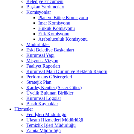
Belediye Encümeni
Başkan Yardımcıları
Komisyonlar
Plan ve Bütçe Komisyonu
İmar Komisyonu
Hukuk Komisyonu
Etik Komisyonu
Arabuluculuk Komisyonu
Müdürlükler
Eski Belediye Başkanları
Kurumsal Yapı
Misyon - Vizyon
Faaliyet Raporları
Kurumsal Mali Durum ve Beklenti Raporu
Performans Göstergeleri
Stratejik Plan
Kardeş Kentler (Sister Cities)
Üyelik Bulunan Birlikler
Kurumsal Logolar
Basılı Kaynaklar
Hizmetler
Fen İşleri Müdürlüğü
Ulaşım Hizmetleri Müdürlüğü
Temizlik İşleri Müdürlüğü
Zabıta Müdürlüğü