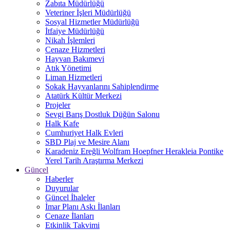
Zabıta Müdürlüğü
Veteriner İşleri Müdürlüğü
Sosyal Hizmetler Müdürlüğü
İtfaiye Müdürlüğü
Nikah İşlemleri
Cenaze Hizmetleri
Hayvan Bakımevi
Atık Yönetimi
Liman Hizmetleri
Sokak Hayvanlarını Sahiplendirme
Atatürk Kültür Merkezi
Projeler
Sevgi Barış Dostluk Düğün Salonu
Halk Kafe
Cumhuriyet Halk Evleri
SBD Plaj ve Mesire Alanı
Karadeniz Ereğli Wolfram Hoepfner Herakleia Pontike
Yerel Tarih Araştırma Merkezi
Güncel
Haberler
Duyurular
Güncel İhaleler
İmar Planı Askı İlanları
Cenaze İlanları
Etkinlik Takvimi