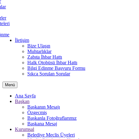
r
lar
rler
teleri
önme
İletişim
Bize Ulaşın
Muhtarlıklar
Zabıta İhbar Hattı
Halk Otobüsü İhbar Hattı
Bilgi Edinme Başvuru Formu
Sıkça Sorulan Sorular
Menü
Ana Sayfa
Başkan
Başkanın Mesajı
Özgeçmiş
Başkanla Fotoğraflarımız
Başkana Mesaj
Kurumsal
Belediye Meclis Üyeleri