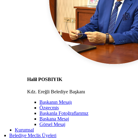
Halil POSBIYIK
Kdz. Ereğli Belediye Başkanı
Başkanın Mesajı
Özgeçmiş
Başkanla Fotoğraflarımız
Başkana Mesaj
Görsel Mesaj
Kurumsal
Belediye Meclis Üyeleri