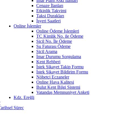
İmar Planı Askı İlanları
Cenaze İlanları
Etkinlik Takvimi
Taksi Durakları
İşyeri Saatleri
Online İşlemler
Online Ödeme İşlemleri
TC Kimlik No. ile Ödeme
Sicil No. İle Ödeme
Su Faturası Ödeme
Sicil Arama
İmar Durumu Sorgulama
Kent Rehberi
İstek Şikayet Takip Formu
İstek Şikayet Bildirim Formu
Nöbetçi Eczaneler
Online Hava Kalitesi
Bulut Kent Bilgi Sistemi
Vatandaş Memnuniyet Anketi
Kdz. Ereğli
r
Tarihsel Süreç