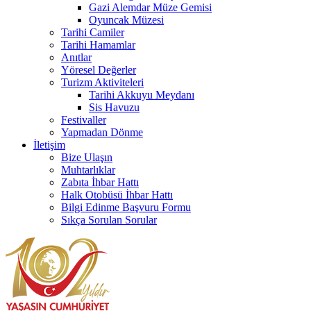
Gazi Alemdar Müze Gemisi
Oyuncak Müzesi
Tarihi Camiler
Tarihi Hamamlar
Anıtlar
Yöresel Değerler
Turizm Aktiviteleri
Tarihi Akkuyu Meydanı
Sis Havuzu
Festivaller
Yapmadan Dönme
İletişim
Bize Ulaşın
Muhtarlıklar
Zabıta İhbar Hattı
Halk Otobüsü İhbar Hattı
Bilgi Edinme Başvuru Formu
Sıkça Sorulan Sorular