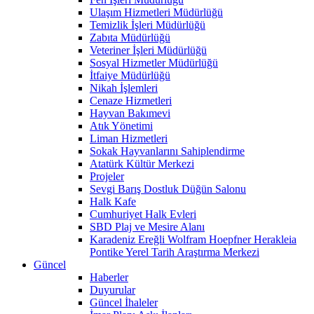
Ulaşım Hizmetleri Müdürlüğü
Temizlik İşleri Müdürlüğü
Zabıta Müdürlüğü
Veteriner İşleri Müdürlüğü
Sosyal Hizmetler Müdürlüğü
İtfaiye Müdürlüğü
Nikah İşlemleri
Cenaze Hizmetleri
Hayvan Bakımevi
Atık Yönetimi
Liman Hizmetleri
Sokak Hayvanlarını Sahiplendirme
Atatürk Kültür Merkezi
Projeler
Sevgi Barış Dostluk Düğün Salonu
Halk Kafe
Cumhuriyet Halk Evleri
SBD Plaj ve Mesire Alanı
Karadeniz Ereğli Wolfram Hoepfner Herakleia
Pontike Yerel Tarih Araştırma Merkezi
Güncel
Haberler
Duyurular
Güncel İhaleler