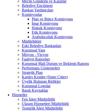
Meclis Gündemi ve Kararlar
Belediye Encümeni
Başkan Yardımcıları
Komisyonlar
Plan ve Bütçe Komisyonu
İmar Komisyonu
Hukuk Komisyonu
Etik Komisyonu
Arabuluculuk Komisyonu
Müdürlükler
Eski Belediye Başkanları
Kurumsal Yapı
Misyon - Vizyon
Faaliyet Raporları
Kurumsal Mali Durum ve Beklenti Raporu
Performans Göstergeleri
Stratejik Plan
Kardeş Kentler (Sister Cities)
Üyelik Bulunan Birlikler
Kurumsal Logolar
Basılı Kaynaklar
Hizmetler
Fen İşleri Müdürlüğü
Ulaşım Hizmetleri Müdürlüğü
Temizlik İşleri Müdürlüğü