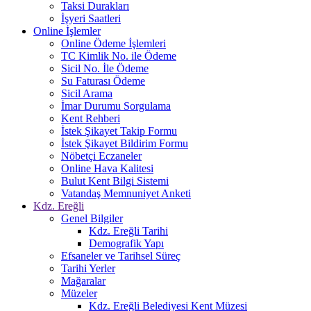
Taksi Durakları
İşyeri Saatleri
Online İşlemler
Online Ödeme İşlemleri
TC Kimlik No. ile Ödeme
Sicil No. İle Ödeme
Su Faturası Ödeme
Sicil Arama
İmar Durumu Sorgulama
Kent Rehberi
İstek Şikayet Takip Formu
İstek Şikayet Bildirim Formu
Nöbetçi Eczaneler
Online Hava Kalitesi
Bulut Kent Bilgi Sistemi
Vatandaş Memnuniyet Anketi
Kdz. Ereğli
Genel Bilgiler
Kdz. Ereğli Tarihi
Demografik Yapı
Efsaneler ve Tarihsel Süreç
Tarihi Yerler
Mağaralar
Müzeler
Kdz. Ereğli Belediyesi Kent Müzesi