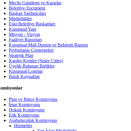
Meclis Gündemi ve Kararlar
Belediye Encümeni
Başkan Yardımcıları
Müdürlükler
Eski Belediye Başkanları
Kurumsal Yapı
Misyon - Vizyon
Faaliyet Raporları
Kurumsal Mali Durum ve Beklenti Raporu
Performans Göstergeleri
Stratejik Plan
Kardeş Kentler (Sister Cities)
Üyelik Bulunan Birlikler
Kurumsal Logolar
Basılı Kaynaklar
omisyonlar
Plan ve Bütçe Komisyonu
İmar Komisyonu
Hukuk Komisyonu
Etik Komisyonu
Arabuluculuk Komisyonu
Hizmetler
Fen İşleri Müdürlüğü