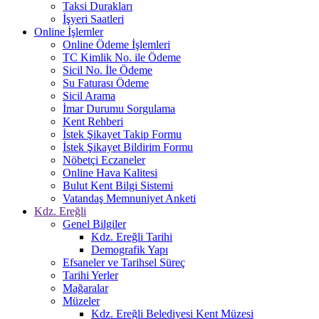
Taksi Durakları
İşyeri Saatleri
Online İşlemler
Online Ödeme İşlemleri
TC Kimlik No. ile Ödeme
Sicil No. İle Ödeme
Su Faturası Ödeme
Sicil Arama
İmar Durumu Sorgulama
Kent Rehberi
İstek Şikayet Takip Formu
İstek Şikayet Bildirim Formu
Nöbetçi Eczaneler
Online Hava Kalitesi
Bulut Kent Bilgi Sistemi
Vatandaş Memnuniyet Anketi
Kdz. Ereğli
Genel Bilgiler
Kdz. Ereğli Tarihi
Demografik Yapı
Efsaneler ve Tarihsel Süreç
Tarihi Yerler
Mağaralar
Müzeler
Kdz. Ereğli Belediyesi Kent Müzesi