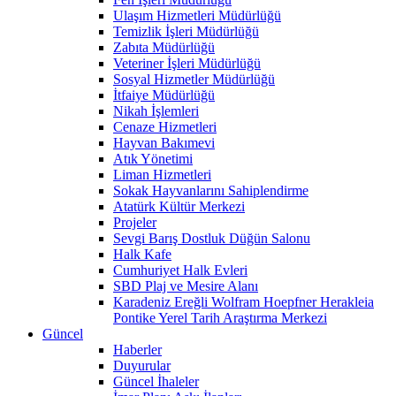
Ulaşım Hizmetleri Müdürlüğü
Temizlik İşleri Müdürlüğü
Zabıta Müdürlüğü
Veteriner İşleri Müdürlüğü
Sosyal Hizmetler Müdürlüğü
İtfaiye Müdürlüğü
Nikah İşlemleri
Cenaze Hizmetleri
Hayvan Bakımevi
Atık Yönetimi
Liman Hizmetleri
Sokak Hayvanlarını Sahiplendirme
Atatürk Kültür Merkezi
Projeler
Sevgi Barış Dostluk Düğün Salonu
Halk Kafe
Cumhuriyet Halk Evleri
SBD Plaj ve Mesire Alanı
Karadeniz Ereğli Wolfram Hoepfner Herakleia
Pontike Yerel Tarih Araştırma Merkezi
Güncel
Haberler
Duyurular
Güncel İhaleler