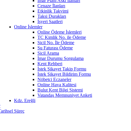
İmar Planı Askı İlanları
Cenaze İlanları
Etkinlik Takvimi
Taksi Durakları
İşyeri Saatleri
Online İşlemler
Online Ödeme İşlemleri
TC Kimlik No. ile Ödeme
Sicil No. İle Ödeme
Su Faturası Ödeme
Sicil Arama
İmar Durumu Sorgulama
Kent Rehberi
İstek Şikayet Takip Formu
İstek Şikayet Bildirim Formu
Nöbetçi Eczaneler
Online Hava Kalitesi
Bulut Kent Bilgi Sistemi
Vatandaş Memnuniyet Anketi
Kdz. Ereğli
r
Tarihsel Süreç