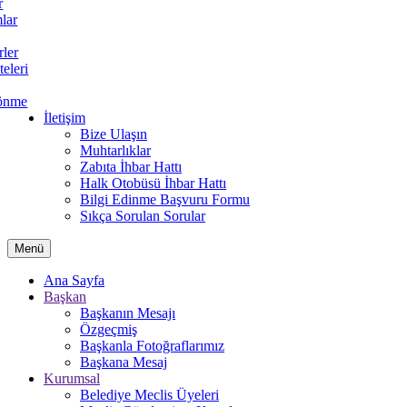
r
lar
rler
teleri
önme
İletişim
Bize Ulaşın
Muhtarlıklar
Zabıta İhbar Hattı
Halk Otobüsü İhbar Hattı
Bilgi Edinme Başvuru Formu
Sıkça Sorulan Sorular
Menü
Ana Sayfa
Başkan
Başkanın Mesajı
Özgeçmiş
Başkanla Fotoğraflarımız
Başkana Mesaj
Kurumsal
Belediye Meclis Üyeleri