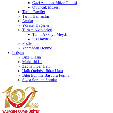
Gazi Alemdar Müze Gemisi
Oyuncak Müzesi
Tarihi Camiler
Tarihi Hamamlar
Anıtlar
Yöresel Değerler
Turizm Aktiviteleri
Tarihi Akkuyu Meydanı
Sis Havuzu
Festivaller
Yapmadan Dönme
İletişim
Bize Ulaşın
Muhtarlıklar
Zabıta İhbar Hattı
Halk Otobüsü İhbar Hattı
Bilgi Edinme Başvuru Formu
Sıkça Sorulan Sorular