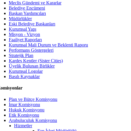
Meclis Gündemi ve Kararlar
Belediye Encümeni
Başkan Yardımcıları
Müdürlükler
Eski Belediye Başkanları
Kurumsal Yapı
Misyon - Vizyon
Faaliyet Raporları
Kurumsal Mali Durum ve Beklenti Raporu
Performans Göstergeleri
Stratejik Plan
Kardeş Kentler (Sister Cities)
Üyelik Bulunan Birlikler
Kurumsal Logolar
Basılı Kaynaklar
omisyonlar
Plan ve Bütçe Komisyonu
İmar Komisyonu
Hukuk Komisyonu
Etik Komisyonu
Arabuluculuk Komisyonu
Hizmetler
Fen İşleri Müdürlüğü