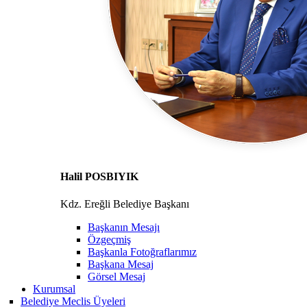
Halil POSBIYIK
Kdz. Ereğli Belediye Başkanı
Başkanın Mesajı
Özgeçmiş
Başkanla Fotoğraflarımız
Başkana Mesaj
Görsel Mesaj
Kurumsal
Belediye Meclis Üyeleri