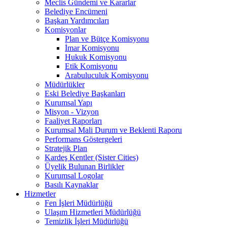
Meclis Gündemi ve Kararlar
Belediye Encümeni
Başkan Yardımcıları
Komisyonlar
Plan ve Bütçe Komisyonu
İmar Komisyonu
Hukuk Komisyonu
Etik Komisyonu
Arabuluculuk Komisyonu
Müdürlükler
Eski Belediye Başkanları
Kurumsal Yapı
Misyon - Vizyon
Faaliyet Raporları
Kurumsal Mali Durum ve Beklenti Raporu
Performans Göstergeleri
Stratejik Plan
Kardeş Kentler (Sister Cities)
Üyelik Bulunan Birlikler
Kurumsal Logolar
Basılı Kaynaklar
Hizmetler
Fen İşleri Müdürlüğü
Ulaşım Hizmetleri Müdürlüğü
Temizlik İşleri Müdürlüğü