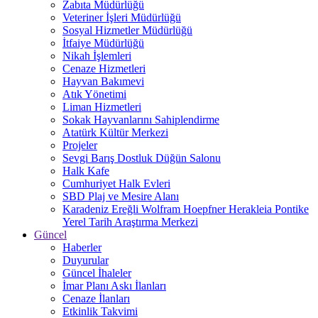
Zabıta Müdürlüğü
Veteriner İşleri Müdürlüğü
Sosyal Hizmetler Müdürlüğü
İtfaiye Müdürlüğü
Nikah İşlemleri
Cenaze Hizmetleri
Hayvan Bakımevi
Atık Yönetimi
Liman Hizmetleri
Sokak Hayvanlarını Sahiplendirme
Atatürk Kültür Merkezi
Projeler
Sevgi Barış Dostluk Düğün Salonu
Halk Kafe
Cumhuriyet Halk Evleri
SBD Plaj ve Mesire Alanı
Karadeniz Ereğli Wolfram Hoepfner Herakleia Pontike
Yerel Tarih Araştırma Merkezi
Güncel
Haberler
Duyurular
Güncel İhaleler
İmar Planı Askı İlanları
Cenaze İlanları
Etkinlik Takvimi