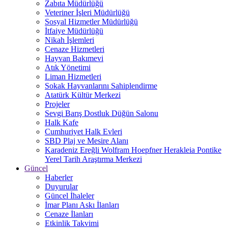
Zabıta Müdürlüğü
Veteriner İşleri Müdürlüğü
Sosyal Hizmetler Müdürlüğü
İtfaiye Müdürlüğü
Nikah İşlemleri
Cenaze Hizmetleri
Hayvan Bakımevi
Atık Yönetimi
Liman Hizmetleri
Sokak Hayvanlarını Sahiplendirme
Atatürk Kültür Merkezi
Projeler
Sevgi Barış Dostluk Düğün Salonu
Halk Kafe
Cumhuriyet Halk Evleri
SBD Plaj ve Mesire Alanı
Karadeniz Ereğli Wolfram Hoepfner Herakleia Pontike
Yerel Tarih Araştırma Merkezi
Güncel
Haberler
Duyurular
Güncel İhaleler
İmar Planı Askı İlanları
Cenaze İlanları
Etkinlik Takvimi