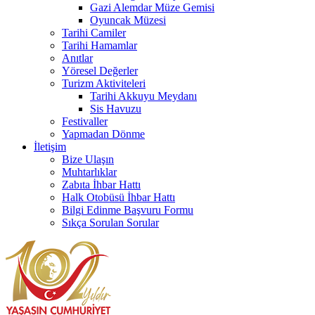
Gazi Alemdar Müze Gemisi
Oyuncak Müzesi
Tarihi Camiler
Tarihi Hamamlar
Anıtlar
Yöresel Değerler
Turizm Aktiviteleri
Tarihi Akkuyu Meydanı
Sis Havuzu
Festivaller
Yapmadan Dönme
İletişim
Bize Ulaşın
Muhtarlıklar
Zabıta İhbar Hattı
Halk Otobüsü İhbar Hattı
Bilgi Edinme Başvuru Formu
Sıkça Sorulan Sorular