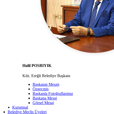
Halil POSBIYIK
Kdz. Ereğli Belediye Başkanı
Başkanın Mesajı
Özgeçmiş
Başkanla Fotoğraflarımız
Başkana Mesaj
Görsel Mesaj
Kurumsal
Belediye Meclis Üyeleri