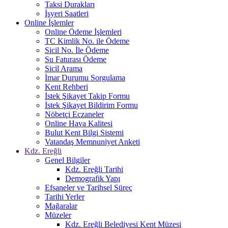
Taksi Durakları
İşyeri Saatleri
Online İşlemler
Online Ödeme İşlemleri
TC Kimlik No. ile Ödeme
Sicil No. İle Ödeme
Su Faturası Ödeme
Sicil Arama
İmar Durumu Sorgulama
Kent Rehberi
İstek Şikayet Takip Formu
İstek Şikayet Bildirim Formu
Nöbetçi Eczaneler
Online Hava Kalitesi
Bulut Kent Bilgi Sistemi
Vatandaş Memnuniyet Anketi
Kdz. Ereğli
Genel Bilgiler
Kdz. Ereğli Tarihi
Demografik Yapı
Efsaneler ve Tarihsel Süreç
Tarihi Yerler
Mağaralar
Müzeler
Kdz. Ereğli Belediyesi Kent Müzesi