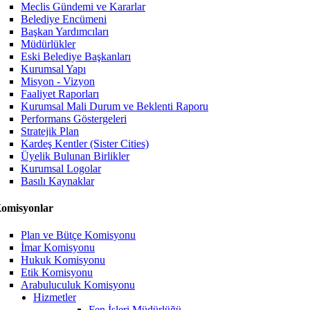
Meclis Gündemi ve Kararlar
Belediye Encümeni
Başkan Yardımcıları
Müdürlükler
Eski Belediye Başkanları
Kurumsal Yapı
Misyon - Vizyon
Faaliyet Raporları
Kurumsal Mali Durum ve Beklenti Raporu
Performans Göstergeleri
Stratejik Plan
Kardeş Kentler (Sister Cities)
Üyelik Bulunan Birlikler
Kurumsal Logolar
Basılı Kaynaklar
omisyonlar
Plan ve Bütçe Komisyonu
İmar Komisyonu
Hukuk Komisyonu
Etik Komisyonu
Arabuluculuk Komisyonu
Hizmetler
Fen İşleri Müdürlüğü