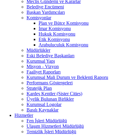
Meclis Gündemi ve Kararlar
Belediye Encümeni
Başkan Yardımcıları
Komisyonlar
Plan ve Bütçe Komisyonu
İmar Komisyonu
Hukuk Komisyonu
Etik Komisyonu
Arabuluculuk Komisyonu
Müdürlükler
Eski Belediye Başkanları
Kurumsal Yapı
Misyon - Vizyon
Faaliyet Raporları
Kurumsal Mali Durum ve Beklenti Raporu
Performans Göstergeleri
Stratejik Plan
Kardeş Kentler (Sister Cities)
Üyelik Bulunan Birlikler
Kurumsal Logolar
Basılı Kaynaklar
Hizmetler
Fen İşleri Müdürlüğü
Ulaşım Hizmetleri Müdürlüğü
Temizlik İşleri Müdürlüğü