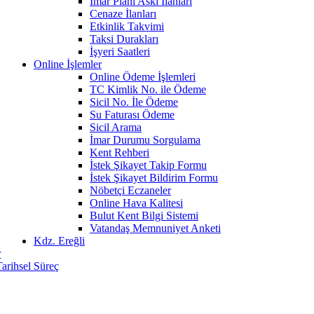
İmar Planı Askı İlanları
Cenaze İlanları
Etkinlik Takvimi
Taksi Durakları
İşyeri Saatleri
Online İşlemler
Online Ödeme İşlemleri
TC Kimlik No. ile Ödeme
Sicil No. İle Ödeme
Su Faturası Ödeme
Sicil Arama
İmar Durumu Sorgulama
Kent Rehberi
İstek Şikayet Takip Formu
İstek Şikayet Bildirim Formu
Nöbetçi Eczaneler
Online Hava Kalitesi
Bulut Kent Bilgi Sistemi
Vatandaş Memnuniyet Anketi
Kdz. Ereğli
r
Tarihsel Süreç