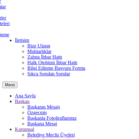
r
lar
rler
teleri
önme
İletişim
Bize Ulaşın
Muhtarlıklar
Zabıta İhbar Hattı
Halk Otobüsü İhbar Hattı
Bilgi Edinme Başvuru Formu
Sıkça Sorulan Sorular
Menü
Ana Sayfa
Başkan
Başkanın Mesajı
Özgeçmiş
Başkanla Fotoğraflarımız
Başkana Mesaj
Kurumsal
Belediye Meclis Üyeleri