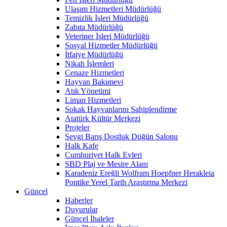
Ulaşım Hizmetleri Müdürlüğü
Temizlik İşleri Müdürlüğü
Zabıta Müdürlüğü
Veteriner İşleri Müdürlüğü
Sosyal Hizmetler Müdürlüğü
İtfaiye Müdürlüğü
Nikah İşlemleri
Cenaze Hizmetleri
Hayvan Bakımevi
Atık Yönetimi
Liman Hizmetleri
Sokak Hayvanlarını Sahiplendirme
Atatürk Kültür Merkezi
Projeler
Sevgi Barış Dostluk Düğün Salonu
Halk Kafe
Cumhuriyet Halk Evleri
SBD Plaj ve Mesire Alanı
Karadeniz Ereğli Wolfram Hoepfner Herakleia
Pontike Yerel Tarih Araştırma Merkezi
Güncel
Haberler
Duyurular
Güncel İhaleler