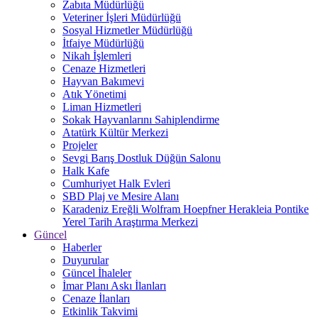
Zabıta Müdürlüğü
Veteriner İşleri Müdürlüğü
Sosyal Hizmetler Müdürlüğü
İtfaiye Müdürlüğü
Nikah İşlemleri
Cenaze Hizmetleri
Hayvan Bakımevi
Atık Yönetimi
Liman Hizmetleri
Sokak Hayvanlarını Sahiplendirme
Atatürk Kültür Merkezi
Projeler
Sevgi Barış Dostluk Düğün Salonu
Halk Kafe
Cumhuriyet Halk Evleri
SBD Plaj ve Mesire Alanı
Karadeniz Ereğli Wolfram Hoepfner Herakleia Pontike
Yerel Tarih Araştırma Merkezi
Güncel
Haberler
Duyurular
Güncel İhaleler
İmar Planı Askı İlanları
Cenaze İlanları
Etkinlik Takvimi