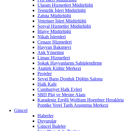
Ulaşım Hizmetleri Müdürlüğü
Temizlik İşleri Müdürlüğü
Zabıta Müdürlüğü
Veteriner İşleri Müdürlüğü
Sosyal Hizmetler Müdürlüğü
İtfaiye Müdürlüğü
Nikah İşlemleri
Cenaze Hizmetleri
Hayvan Bakımevi
Atık Yönetimi
Liman Hizmetleri
Sokak Hayvanlarını Sahiplendirme
Atatürk Kültür Merkezi
Projeler
Sevgi Barış Dostluk Düğün Salonu
Halk Kafe
Cumhuriyet Halk Evleri
SBD Plaj ve Mesire Alanı
Karadeniz Ereğli Wolfram Hoepfner Herakleia
Pontike Yerel Tarih Araştırma Merkezi
Güncel
Haberler
Duyurular
Güncel İhaleler