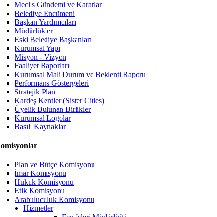
Meclis Gündemi ve Kararlar
Belediye Encümeni
Başkan Yardımcıları
Müdürlükler
Eski Belediye Başkanları
Kurumsal Yapı
Misyon - Vizyon
Faaliyet Raporları
Kurumsal Mali Durum ve Beklenti Raporu
Performans Göstergeleri
Stratejik Plan
Kardeş Kentler (Sister Cities)
Üyelik Bulunan Birlikler
Kurumsal Logolar
Basılı Kaynaklar
omisyonlar
Plan ve Bütçe Komisyonu
İmar Komisyonu
Hukuk Komisyonu
Etik Komisyonu
Arabuluculuk Komisyonu
Hizmetler
Fen İşleri Müdürlüğü