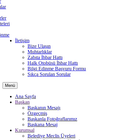
r
lar
rler
teleri
önme
İletişim
Bize Ulaşın
Muhtarlıklar
Zabıta İhbar Hattı
Halk Otobüsü İhbar Hattı
Bilgi Edinme Başvuru Formu
Sıkça Sorulan Sorular
Menü
Ana Sayfa
Başkan
Başkanın Mesajı
Özgeçmiş
Başkanla Fotoğraflarımız
Başkana Mesaj
Kurumsal
Belediye Meclis Üyeleri