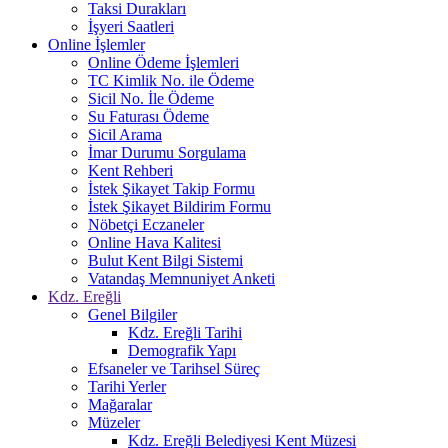
Taksi Durakları
İşyeri Saatleri
Online İşlemler
Online Ödeme İşlemleri
TC Kimlik No. ile Ödeme
Sicil No. İle Ödeme
Su Faturası Ödeme
Sicil Arama
İmar Durumu Sorgulama
Kent Rehberi
İstek Şikayet Takip Formu
İstek Şikayet Bildirim Formu
Nöbetçi Eczaneler
Online Hava Kalitesi
Bulut Kent Bilgi Sistemi
Vatandaş Memnuniyet Anketi
Kdz. Ereğli
Genel Bilgiler
Kdz. Ereğli Tarihi
Demografik Yapı
Efsaneler ve Tarihsel Süreç
Tarihi Yerler
Mağaralar
Müzeler
Kdz. Ereğli Belediyesi Kent Müzesi