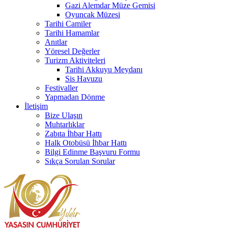
Gazi Alemdar Müze Gemisi
Oyuncak Müzesi
Tarihi Camiler
Tarihi Hamamlar
Anıtlar
Yöresel Değerler
Turizm Aktiviteleri
Tarihi Akkuyu Meydanı
Sis Havuzu
Festivaller
Yapmadan Dönme
İletişim
Bize Ulaşın
Muhtarlıklar
Zabıta İhbar Hattı
Halk Otobüsü İhbar Hattı
Bilgi Edinme Başvuru Formu
Sıkça Sorulan Sorular