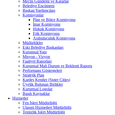
Meclis Gündemi ve Kararlar
Belediye Encümeni
Başkan Yardımcıları
Komisyonlar
Plan ve Bütçe Komisyonu
İmar Komisyonu
Hukuk Komisyonu
Etik Komisyonu
Arabuluculuk Komisyonu
Müdürlükler
Eski Belediye Başkanları
Kurumsal Yapı
Misyon - Vizyon
Faaliyet Raporları
Kurumsal Mali Durum ve Beklenti Raporu
Performans Göstergeleri
Stratejik Plan
Kardeş Kentler (Sister Cities)
Üyelik Bulunan Birlikler
Kurumsal Logolar
Basılı Kaynaklar
Hizmetler
Fen İşleri Müdürlüğü
Ulaşım Hizmetleri Müdürlüğü
Temizlik İşleri Müdürlüğü