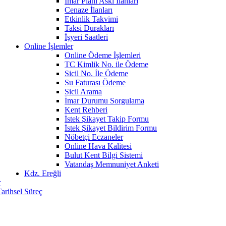
İmar Planı Askı İlanları
Cenaze İlanları
Etkinlik Takvimi
Taksi Durakları
İşyeri Saatleri
Online İşlemler
Online Ödeme İşlemleri
TC Kimlik No. ile Ödeme
Sicil No. İle Ödeme
Su Faturası Ödeme
Sicil Arama
İmar Durumu Sorgulama
Kent Rehberi
İstek Şikayet Takip Formu
İstek Şikayet Bildirim Formu
Nöbetçi Eczaneler
Online Hava Kalitesi
Bulut Kent Bilgi Sistemi
Vatandaş Memnuniyet Anketi
Kdz. Ereğli
r
Tarihsel Süreç