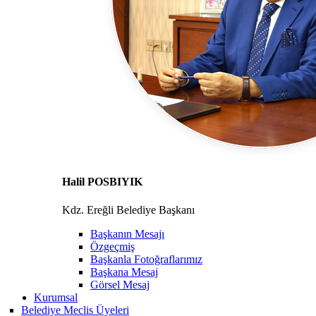
Halil POSBIYIK
Kdz. Ereğli Belediye Başkanı
Başkanın Mesajı
Özgeçmiş
Başkanla Fotoğraflarımız
Başkana Mesaj
Görsel Mesaj
Kurumsal
Belediye Meclis Üyeleri