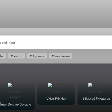
ostluk Kenti
ler
#Festival
#Duyurular
#İhale İlanları
Vefat Edenler
Nöbetçi Eczaneler
İmar Durumu Sorgula