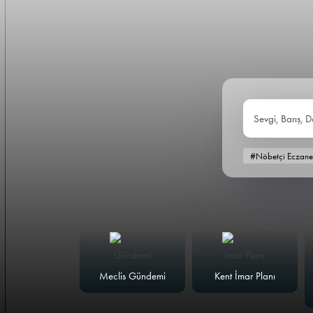
Sevgi, Barış, D
#Nöbetçi Eczane
alk Masası
Meclis Gündemi
Kent İmar Planı