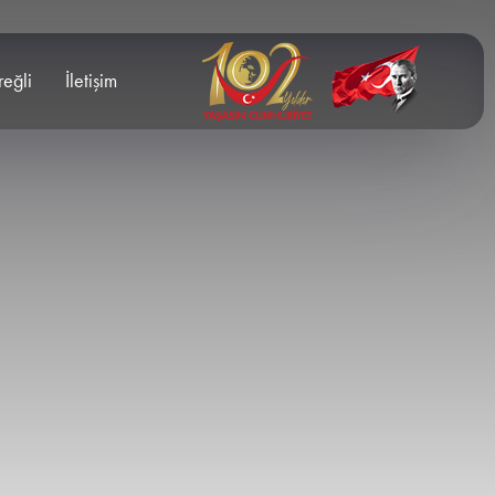
reğli
İletişim