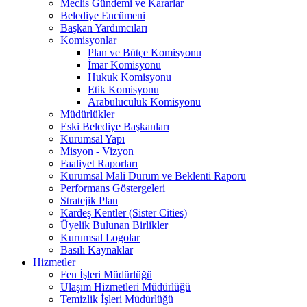
Meclis Gündemi ve Kararlar
Belediye Encümeni
Başkan Yardımcıları
Komisyonlar
Plan ve Bütçe Komisyonu
İmar Komisyonu
Hukuk Komisyonu
Etik Komisyonu
Arabuluculuk Komisyonu
Müdürlükler
Eski Belediye Başkanları
Kurumsal Yapı
Misyon - Vizyon
Faaliyet Raporları
Kurumsal Mali Durum ve Beklenti Raporu
Performans Göstergeleri
Stratejik Plan
Kardeş Kentler (Sister Cities)
Üyelik Bulunan Birlikler
Kurumsal Logolar
Basılı Kaynaklar
Hizmetler
Fen İşleri Müdürlüğü
Ulaşım Hizmetleri Müdürlüğü
Temizlik İşleri Müdürlüğü