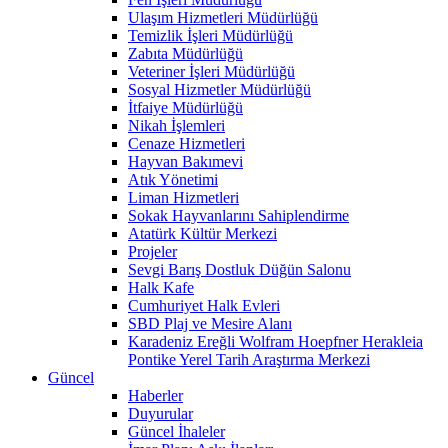
Ulaşım Hizmetleri Müdürlüğü
Temizlik İşleri Müdürlüğü
Zabıta Müdürlüğü
Veteriner İşleri Müdürlüğü
Sosyal Hizmetler Müdürlüğü
İtfaiye Müdürlüğü
Nikah İşlemleri
Cenaze Hizmetleri
Hayvan Bakımevi
Atık Yönetimi
Liman Hizmetleri
Sokak Hayvanlarını Sahiplendirme
Atatürk Kültür Merkezi
Projeler
Sevgi Barış Dostluk Düğün Salonu
Halk Kafe
Cumhuriyet Halk Evleri
SBD Plaj ve Mesire Alanı
Karadeniz Ereğli Wolfram Hoepfner Herakleia
Pontike Yerel Tarih Araştırma Merkezi
Güncel
Haberler
Duyurular
Güncel İhaleler