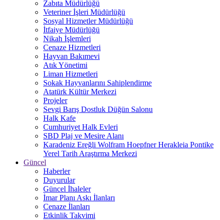
Zabıta Müdürlüğü
Veteriner İşleri Müdürlüğü
Sosyal Hizmetler Müdürlüğü
İtfaiye Müdürlüğü
Nikah İşlemleri
Cenaze Hizmetleri
Hayvan Bakımevi
Atık Yönetimi
Liman Hizmetleri
Sokak Hayvanlarını Sahiplendirme
Atatürk Kültür Merkezi
Projeler
Sevgi Barış Dostluk Düğün Salonu
Halk Kafe
Cumhuriyet Halk Evleri
SBD Plaj ve Mesire Alanı
Karadeniz Ereğli Wolfram Hoepfner Herakleia Pontike
Yerel Tarih Araştırma Merkezi
Güncel
Haberler
Duyurular
Güncel İhaleler
İmar Planı Askı İlanları
Cenaze İlanları
Etkinlik Takvimi