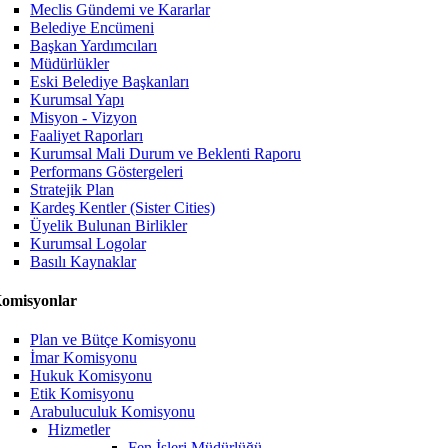
Meclis Gündemi ve Kararlar
Belediye Encümeni
Başkan Yardımcıları
Müdürlükler
Eski Belediye Başkanları
Kurumsal Yapı
Misyon - Vizyon
Faaliyet Raporları
Kurumsal Mali Durum ve Beklenti Raporu
Performans Göstergeleri
Stratejik Plan
Kardeş Kentler (Sister Cities)
Üyelik Bulunan Birlikler
Kurumsal Logolar
Basılı Kaynaklar
omisyonlar
Plan ve Bütçe Komisyonu
İmar Komisyonu
Hukuk Komisyonu
Etik Komisyonu
Arabuluculuk Komisyonu
Hizmetler
Fen İşleri Müdürlüğü