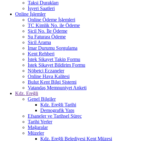
Taksi Durakları
İşyeri Saatleri
Online İşlemler
Online Ödeme İşlemleri
TC Kimlik No. ile Ödeme
Sicil No. İle Ödeme
Su Faturası Ödeme
Sicil Arama
İmar Durumu Sorgulama
Kent Rehberi
İstek Şikayet Takip Formu
İstek Şikayet Bildirim Formu
Nöbetçi Eczaneler
Online Hava Kalitesi
Bulut Kent Bilgi Sistemi
Vatandaş Memnuniyet Anketi
Kdz. Ereğli
Genel Bilgiler
Kdz. Ereğli Tarihi
Demografik Yapı
Efsaneler ve Tarihsel Süreç
Tarihi Yerler
Mağaralar
Müzeler
Kdz. Ereğli Belediyesi Kent Müzesi