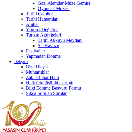
Gazi Alemdar Müze Gemisi
Oyuncak Müzesi
Tarihi Camiler
Tarihi Hamamlar
Anıtlar
Yöresel Değerler
Turizm Aktiviteleri
Tarihi Akkuyu Meydanı
Sis Havuzu
Festivaller
Yapmadan Dönme
İletişim
Bize Ulaşın
Muhtarlıklar
Zabıta İhbar Hattı
Halk Otobüsü İhbar Hattı
Bilgi Edinme Başvuru Formu
Sıkça Sorulan Sorular