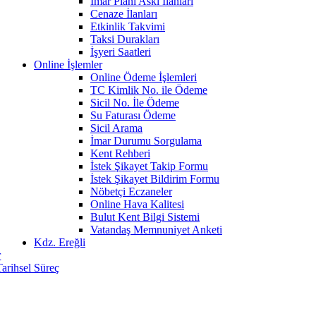
İmar Planı Askı İlanları
Cenaze İlanları
Etkinlik Takvimi
Taksi Durakları
İşyeri Saatleri
Online İşlemler
Online Ödeme İşlemleri
TC Kimlik No. ile Ödeme
Sicil No. İle Ödeme
Su Faturası Ödeme
Sicil Arama
İmar Durumu Sorgulama
Kent Rehberi
İstek Şikayet Takip Formu
İstek Şikayet Bildirim Formu
Nöbetçi Eczaneler
Online Hava Kalitesi
Bulut Kent Bilgi Sistemi
Vatandaş Memnuniyet Anketi
Kdz. Ereğli
r
Tarihsel Süreç