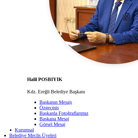
Halil POSBIYIK
Kdz. Ereğli Belediye Başkanı
Başkanın Mesajı
Özgeçmiş
Başkanla Fotoğraflarımız
Başkana Mesaj
Görsel Mesaj
Kurumsal
Belediye Meclis Üyeleri