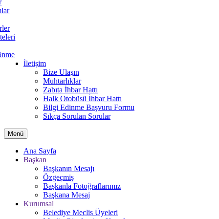
r
lar
rler
teleri
önme
İletişim
Bize Ulaşın
Muhtarlıklar
Zabıta İhbar Hattı
Halk Otobüsü İhbar Hattı
Bilgi Edinme Başvuru Formu
Sıkça Sorulan Sorular
Menü
Ana Sayfa
Başkan
Başkanın Mesajı
Özgeçmiş
Başkanla Fotoğraflarımız
Başkana Mesaj
Kurumsal
Belediye Meclis Üyeleri