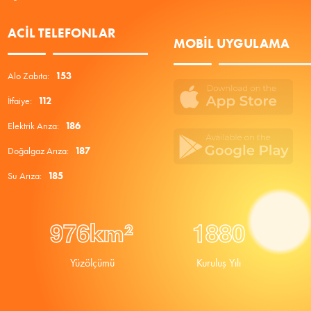
ACIL TELEFONLAR
MOBIL UYGULAMA
Alo Zabıta:
153
İtfaiye:
112
Elektrik Arıza:
186
Doğalgaz Arıza:
187
Su Arıza:
185
9
7
6
1
8
8
0
km²
Yüzölçümü
Kuruluş Yılı