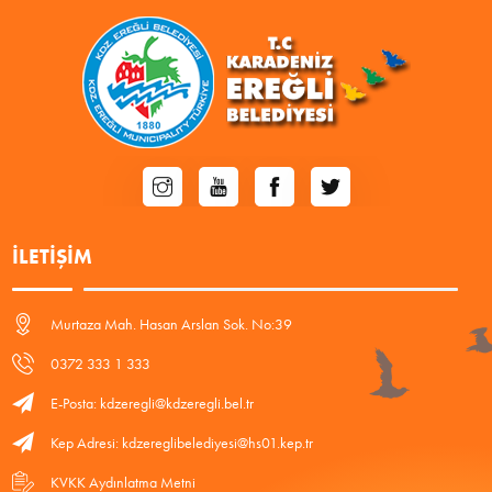
İLETIŞIM
Murtaza Mah. Hasan Arslan Sok. No:39
0372 333 1 333
E-Posta: kdzeregli@kdzeregli.bel.tr
Kep Adresi: kdzereglibelediyesi@hs01.kep.tr
KVKK Aydınlatma Metni