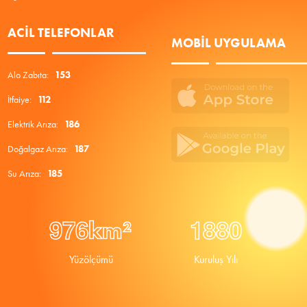
ACIL TELEFONLAR
MOBIL UYGULAMA
Alo Zabıta:
153
İtfaiye:
112
Elektrik Arıza:
186
Doğalgaz Arıza:
187
Su Arıza:
185
9
7
6
1
8
8
0
km²
Yüzölçümü
Kuruluş Yılı