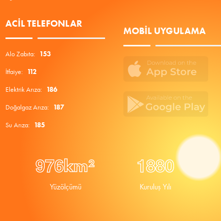
ACIL TELEFONLAR
MOBIL UYGULAMA
Alo Zabıta:
153
İtfaiye:
112
Elektrik Arıza:
186
Doğalgaz Arıza:
187
Su Arıza:
185
9
7
6
1
8
8
0
km²
Yüzölçümü
Kuruluş Yılı