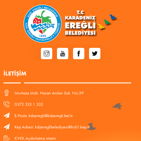
İLETIŞIM
Murtaza Mah. Hasan Arslan Sok. No:39
0372 333 1 333
E-Posta: kdzeregli@kdzeregli.bel.tr
Kep Adresi: kdzereglibelediyesi@hs01.kep.tr
KVKK Aydınlatma Metni