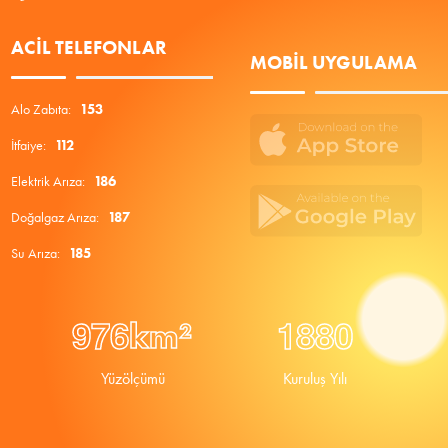
ACIL TELEFONLAR
MOBIL UYGULAMA
Alo Zabıta:
153
İtfaiye:
112
Elektrik Arıza:
186
Doğalgaz Arıza:
187
Su Arıza:
185
9
7
6
1
8
8
0
km²
Yüzölçümü
Kuruluş Yılı