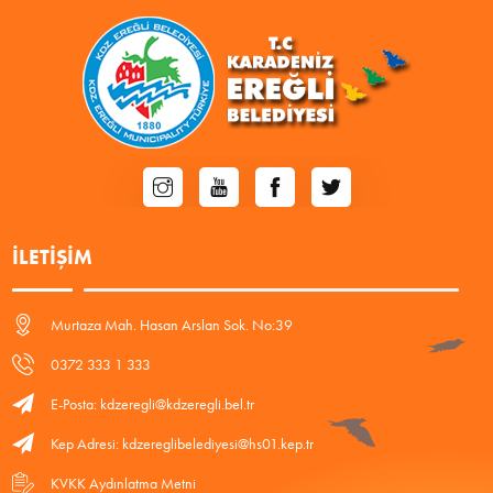
İLETIŞIM
Murtaza Mah. Hasan Arslan Sok. No:39
0372 333 1 333
E-Posta: kdzeregli@kdzeregli.bel.tr
Kep Adresi: kdzereglibelediyesi@hs01.kep.tr
KVKK Aydınlatma Metni