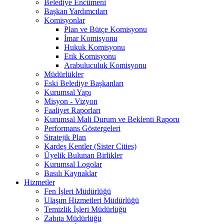
Belediye Encümeni
Başkan Yardımcıları
Komisyonlar
Plan ve Bütçe Komisyonu
İmar Komisyonu
Hukuk Komisyonu
Etik Komisyonu
Arabuluculuk Komisyonu
Müdürlükler
Eski Belediye Başkanları
Kurumsal Yapı
Misyon - Vizyon
Faaliyet Raporları
Kurumsal Mali Durum ve Beklenti Raporu
Performans Göstergeleri
Stratejik Plan
Kardeş Kentler (Sister Cities)
Üyelik Bulunan Birlikler
Kurumsal Logolar
Basılı Kaynaklar
Hizmetler
Fen İşleri Müdürlüğü
Ulaşım Hizmetleri Müdürlüğü
Temizlik İşleri Müdürlüğü
Zabıta Müdürlüğü