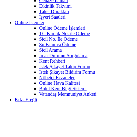
Cenaze İlanları
Etkinlik Takvimi
Taksi Durakları
İşyeri Saatleri
Online İşlemler
Online Ödeme İşlemleri
TC Kimlik No. ile Ödeme
Sicil No. İle Ödeme
Su Faturası Ödeme
Sicil Arama
İmar Durumu Sorgulama
Kent Rehberi
İstek Şikayet Takip Formu
İstek Şikayet Bildirim Formu
Nöbetçi Eczaneler
Online Hava Kalitesi
Bulut Kent Bilgi Sistemi
Vatandaş Memnuniyet Anketi
Kdz. Ereğli