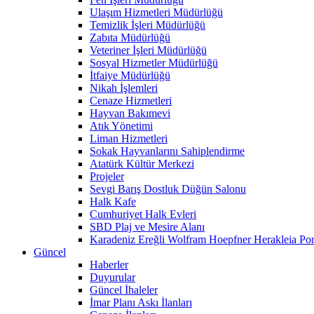
Ulaşım Hizmetleri Müdürlüğü
Temizlik İşleri Müdürlüğü
Zabıta Müdürlüğü
Veteriner İşleri Müdürlüğü
Sosyal Hizmetler Müdürlüğü
İtfaiye Müdürlüğü
Nikah İşlemleri
Cenaze Hizmetleri
Hayvan Bakımevi
Atık Yönetimi
Liman Hizmetleri
Sokak Hayvanlarını Sahiplendirme
Atatürk Kültür Merkezi
Projeler
Sevgi Barış Dostluk Düğün Salonu
Halk Kafe
Cumhuriyet Halk Evleri
SBD Plaj ve Mesire Alanı
Karadeniz Ereğli Wolfram Hoepfner Herakleia Pon
Güncel
Haberler
Duyurular
Güncel İhaleler
İmar Planı Askı İlanları