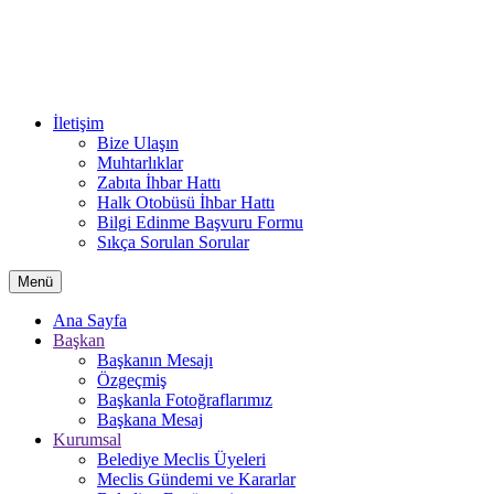
İletişim
Bize Ulaşın
Muhtarlıklar
Zabıta İhbar Hattı
Halk Otobüsü İhbar Hattı
Bilgi Edinme Başvuru Formu
Sıkça Sorulan Sorular
Menü
Ana Sayfa
Başkan
Başkanın Mesajı
Özgeçmiş
Başkanla Fotoğraflarımız
Başkana Mesaj
Kurumsal
Belediye Meclis Üyeleri
Meclis Gündemi ve Kararlar