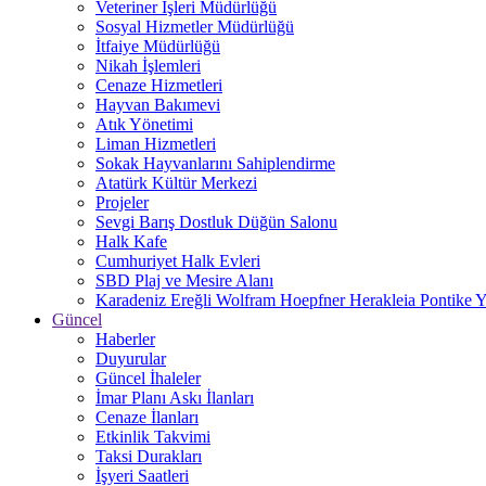
Veteriner İşleri Müdürlüğü
Sosyal Hizmetler Müdürlüğü
İtfaiye Müdürlüğü
Nikah İşlemleri
Cenaze Hizmetleri
Hayvan Bakımevi
Atık Yönetimi
Liman Hizmetleri
Sokak Hayvanlarını Sahiplendirme
Atatürk Kültür Merkezi
Projeler
Sevgi Barış Dostluk Düğün Salonu
Halk Kafe
Cumhuriyet Halk Evleri
SBD Plaj ve Mesire Alanı
Karadeniz Ereğli Wolfram Hoepfner Herakleia Pontike Y
Güncel
Haberler
Duyurular
Güncel İhaleler
İmar Planı Askı İlanları
Cenaze İlanları
Etkinlik Takvimi
Taksi Durakları
İşyeri Saatleri