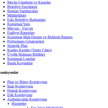
Meclis Gündemi ve Kararlar
Belediye Encümeni
Başkan Yardımcıları
Müdürlükler
Eski Belediye Başkanları
Kurumsal Yapı
Misyon - Vizyon
Faaliyet Raporları
Kurumsal Mali Durum ve Beklenti Raporu
Performans Göstergeleri
Stratejik Plan
Kardeş Kentler (Sister Cities)
Üyelik Bulunan Birlikler
Kurumsal Logolar
Basılı Kaynaklar
omisyonlar
Plan ve Bütçe Komisyonu
İmar Komisyonu
Hukuk Komisyonu
Etik Komisyonu
Arabuluculuk Komisyonu
Hizmetler
Fen İşleri Müdürlüğü