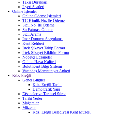
Taksi Durakları
İşyeri Saatleri
Online İşlemler
Online Ödeme İşlemleri
TC Kimlik No. ile Ödeme
Sicil No. İle Ödeme
Su Faturası Ödeme
Sicil Arama
İmar Durumu Sorgulama
Kent Rehberi
İstek Şikayet Takip Formu
İstek Şikayet Bildirim Formu
Nöbetçi Eczaneler
Online Hava Kalitesi
Bulut Kent Bilgi Sistemi
Vatandaş Memnuniyet Anketi
Kdz. Ereğli
Genel Bilgiler
Kdz. Ereğli Tarihi
Demografik Yapı
Efsaneler ve Tarihsel Süreç
Tarihi Yerler
Mağaralar
Müzeler
Kdz. Ereğli Belediyesi Kent Müzesi