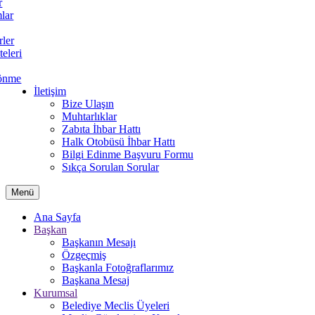
r
lar
rler
teleri
önme
İletişim
Bize Ulaşın
Muhtarlıklar
Zabıta İhbar Hattı
Halk Otobüsü İhbar Hattı
Bilgi Edinme Başvuru Formu
Sıkça Sorulan Sorular
Menü
Ana Sayfa
Başkan
Başkanın Mesajı
Özgeçmiş
Başkanla Fotoğraflarımız
Başkana Mesaj
Kurumsal
Belediye Meclis Üyeleri