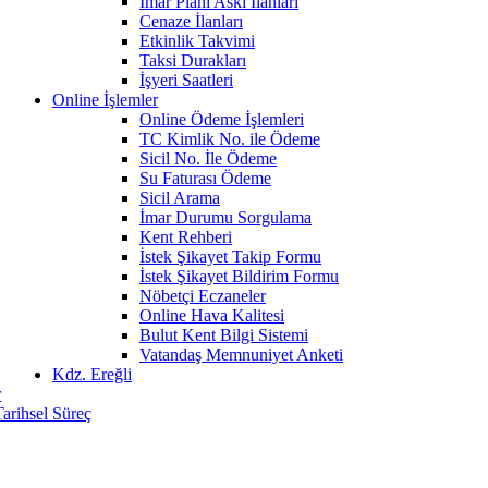
İmar Planı Askı İlanları
Cenaze İlanları
Etkinlik Takvimi
Taksi Durakları
İşyeri Saatleri
Online İşlemler
Online Ödeme İşlemleri
TC Kimlik No. ile Ödeme
Sicil No. İle Ödeme
Su Faturası Ödeme
Sicil Arama
İmar Durumu Sorgulama
Kent Rehberi
İstek Şikayet Takip Formu
İstek Şikayet Bildirim Formu
Nöbetçi Eczaneler
Online Hava Kalitesi
Bulut Kent Bilgi Sistemi
Vatandaş Memnuniyet Anketi
Kdz. Ereğli
r
Tarihsel Süreç