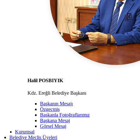
Halil POSBIYIK
Kdz. Ereğli Belediye Başkanı
Başkanın Mesajı
Özgeçmiş
Başkanla Fotoğraflarımız
Başkana Mesaj
Görsel Mesaj
Kurumsal
Belediye Meclis Üyeleri