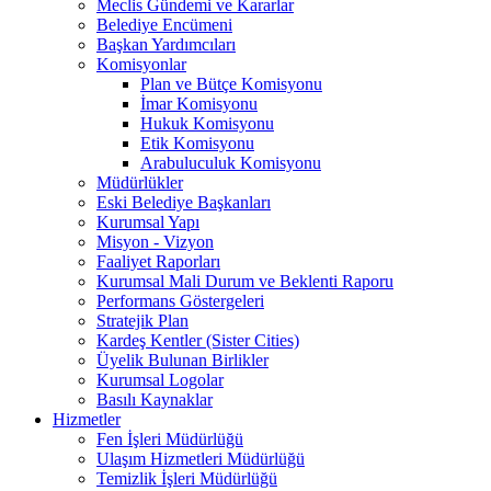
Meclis Gündemi ve Kararlar
Belediye Encümeni
Başkan Yardımcıları
Komisyonlar
Plan ve Bütçe Komisyonu
İmar Komisyonu
Hukuk Komisyonu
Etik Komisyonu
Arabuluculuk Komisyonu
Müdürlükler
Eski Belediye Başkanları
Kurumsal Yapı
Misyon - Vizyon
Faaliyet Raporları
Kurumsal Mali Durum ve Beklenti Raporu
Performans Göstergeleri
Stratejik Plan
Kardeş Kentler (Sister Cities)
Üyelik Bulunan Birlikler
Kurumsal Logolar
Basılı Kaynaklar
Hizmetler
Fen İşleri Müdürlüğü
Ulaşım Hizmetleri Müdürlüğü
Temizlik İşleri Müdürlüğü