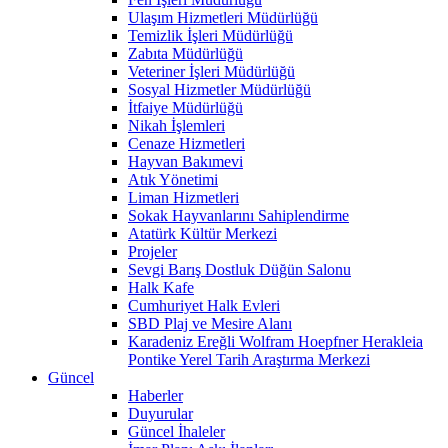
Ulaşım Hizmetleri Müdürlüğü
Temizlik İşleri Müdürlüğü
Zabıta Müdürlüğü
Veteriner İşleri Müdürlüğü
Sosyal Hizmetler Müdürlüğü
İtfaiye Müdürlüğü
Nikah İşlemleri
Cenaze Hizmetleri
Hayvan Bakımevi
Atık Yönetimi
Liman Hizmetleri
Sokak Hayvanlarını Sahiplendirme
Atatürk Kültür Merkezi
Projeler
Sevgi Barış Dostluk Düğün Salonu
Halk Kafe
Cumhuriyet Halk Evleri
SBD Plaj ve Mesire Alanı
Karadeniz Ereğli Wolfram Hoepfner Herakleia
Pontike Yerel Tarih Araştırma Merkezi
Güncel
Haberler
Duyurular
Güncel İhaleler