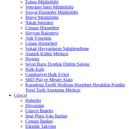
Zabıta Müdürlüğü
Veteriner İşleri Müdürlüğü
Sosyal Hizmetler Müdürlüğü
İtfaiye Müdürlüğü
Nikah İşlemleri
Cenaze Hizmetleri
Hayvan Bakımevi
Atık Yönetimi
Liman Hizmetleri
Sokak Hayvanlarını Sahiplendirme
Atatürk Kültür Merkezi
Projeler
Sevgi Barış Dostluk Düğün Salonu
Halk Kafe
Cumhuriyet Halk Evleri
SBD Plaj ve Mesire Alanı
Karadeniz Ereğli Wolfram Hoepfner Herakleia Pontike
Yerel Tarih Araştırma Merkezi
Güncel
Haberler
Duyurular
Güncel İhaleler
İmar Planı Askı İlanları
Cenaze İlanları
Etkinlik Takvimi