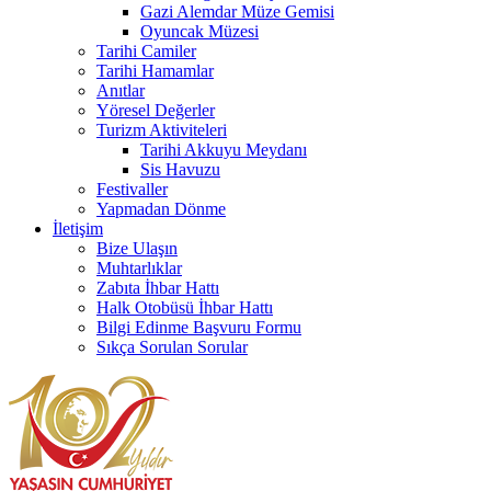
Gazi Alemdar Müze Gemisi
Oyuncak Müzesi
Tarihi Camiler
Tarihi Hamamlar
Anıtlar
Yöresel Değerler
Turizm Aktiviteleri
Tarihi Akkuyu Meydanı
Sis Havuzu
Festivaller
Yapmadan Dönme
İletişim
Bize Ulaşın
Muhtarlıklar
Zabıta İhbar Hattı
Halk Otobüsü İhbar Hattı
Bilgi Edinme Başvuru Formu
Sıkça Sorulan Sorular