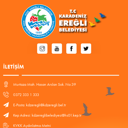
İLETIŞIM
Murtaza Mah. Hasan Arslan Sok. No:39
0372 333 1 333
E-Posta: kdzeregli@kdzeregli.bel.tr
Kep Adresi: kdzereglibelediyesi@hs01.kep.tr
KVKK Aydınlatma Metni