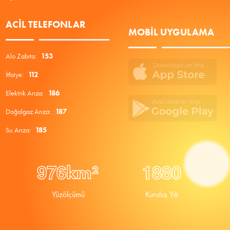
ACIL TELEFONLAR
MOBIL UYGULAMA
Alo Zabıta:
153
İtfaiye:
112
Elektrik Arıza:
186
Doğalgaz Arıza:
187
Su Arıza:
185
9
7
6
1
8
8
0
km²
Yüzölçümü
Kuruluş Yılı